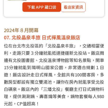
下載 APP 藏口袋
看店家資訊
2024年８月開幕
07. 北投晶泉丰旅 日式禪風溫泉飯店
位在台北市北投區的「北投晶泉丰旅」，交通相當便
利，走路只要３分鐘就能抵達捷運新北投站。飯店周
邊有北投圖書館、北投溫泉博物館等知名景點，開車
15分鐘就能到陽明山國家公園，非常適合規劃１日
遊！飯店設計走日式禪風，全館共有100間客房，多
數房型都設有獨立雙湯池，讓你在房內就能享受北投
白磺泉。飯店內的「三燔北投」餐廳主打日式鍋物料
理，提供涮涮鍋、壽喜燒等美食，鍋物套餐每人980
元起，CP值超高！