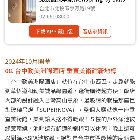
Beitou
台北市北投區泉源路19號
02-66108000
下載 APP 藏口袋
看店家資訊
2024年10月開幕
08. 台中勤美洲際酒店 垂直美術館新地標
「台中勤美洲際酒店」就位在台中市西區，走路就能
到草悟道和勤美誠品綠園道，逛街購物超方便！飯店
內部的設計融入台灣高山意象，最吸睛的就是那座巨
型玻璃吊燈「SUPERNOVA」，整個大廳就像一座垂
直美術館，美到讓人捨不得眨眼！５樓的戶外泳池被
綠意環繞，池畔還有舒適的躺椅可以休憩，晚上還可
以到溫水SPA池放鬆，絕對是台中市區最棒的度假選