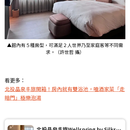
▲館內有５種房型，可滿足２人世界乃至家庭客等不同需
求。（許世哲 攝）
看更多：
北投晶泉丰旅開箱！房內就有雙浴池，嗑酒家菜「走
暗門」極樂泡湯
北投晶泉丰旅Wellspring by Silks