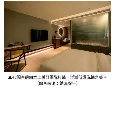
▲42間客房由本土設計團隊打造，洋溢低調洗鍊之美。
（圖片來源：綉溪安平）