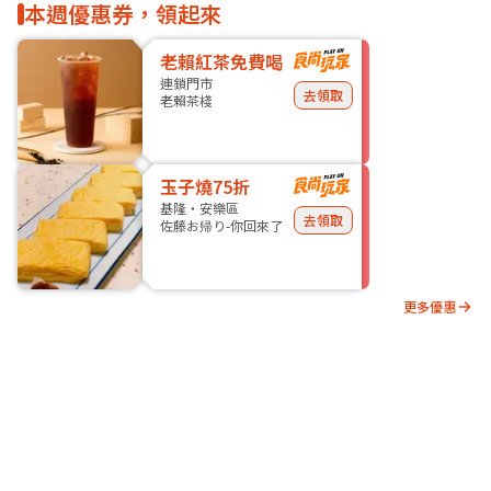
本週優惠券，領起來
老賴紅茶免費喝
連鎖門市
去領取
老賴茶棧
玉子燒75折
基隆・安樂區
去領取
佐藤お帰り-你回來了
更多優惠