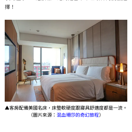
擇！
▲客房配備美國名床，床墊軟硬度跟寢具舒適度都是一流。
（圖片來源：
混血珊莎的奇幻旅程
）