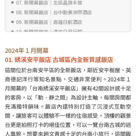
07. 新開幕飯店｜北投晶泉丰旅
08. 新開幕飯店｜台中勤美洲際酒店
09. 新開幕飯店｜高雄日航酒店
10. 新開幕飯店｜漢來日月行館
2024年１月開幕
01. 綉溪安平飯店 古城區內全新質感飯店
這間位於台南安平區的全新飯店，鄰近安平樹屋、英
商德記洋行等知名景點，交通非常便利。2024年１
月開幕的「台南綉溪安平飯店」擁有42間設計感十足
的客房，以「動．靜之間」為設計主軸，每間房間都
充滿獨特韻味。飯店內還特別打造了沉浸式互動空
間，讓旅客可以體驗不一樣的住宿感受。頂樓的觀景
台更是拍照打卡的絕佳位置，可以一覽台南古城的迷
人風貌。想要來趟文青感十足的台南小旅行，這間飯