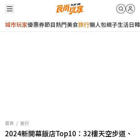
城市玩家
優惠券
節目
熱門
美食
旅行
懶人包
親子
生活
日韓
首頁
/
旅行
2024新開幕飯店Top10：32樓天空步道、