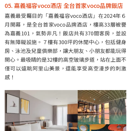
05. 嘉義福容voco酒店 全台首家voco品牌飯店
嘉義最受矚目的「嘉義福容voco酒店」在2024年６
月開幕，是全台首家voco品牌酒店，樓高33層被譽
為嘉義101，氣勢非凡！飯店共有370間客房，並設
有無障礙設施。７樓有300坪的休閒中心，包括健身
房、泳池及兒童俱樂部，讓大朋友、小朋友都能玩得
開心。最吸睛的是32樓的高空玻璃步道，站在上面不
僅可以遠眺阿里山美景，還能享受高空漫步的刺激
感！