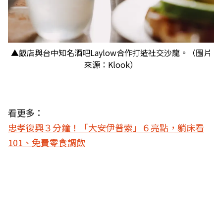
▲飯店與台中知名酒吧Laylow合作打造社交沙龍。（圖片
來源：Klook）
看更多：
忠孝復興３分鐘！「大安伊普索」６亮點，躺床看
101、免費零食調飲