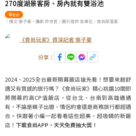
270度湖景客房、房內就有雙浴池
全台
｜撰文 張子豪、攝影 許世哲｜圖片提供 各單位、食尚部落客
《食尚玩家》資深記者 張子豪
分享：
2024、2025全台最新開幕飯店搶先看！想要來趟舒
適又有質感的旅行嗎？《食尚玩家》精心挑選10間即
將開幕的高CP值飯店，從台北、台南到高雄通通
有，不論是親子出遊、情侶約會還是商務旅行都超適
合。快跟著小編一起看看這些超美、超吸睛的新飯
店！
下載食尚APP，天天免費抽大獎！