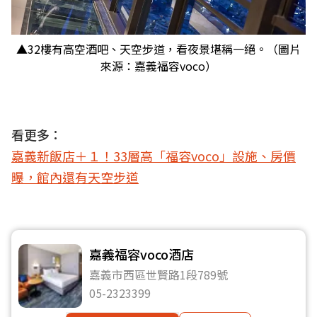
▲32樓有高空酒吧、天空步道，看夜景堪稱一絕。（圖片
來源：嘉義福容voco）
看更多：
嘉義新飯店＋１！33層高「福容voco」設施、房價
曝，館內還有天空步道
嘉義福容voco酒店
嘉義市西區世賢路1段789號
05-2323399