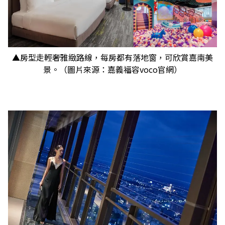
▲房型走輕奢雅緻路線，每房都有落地窗，可欣賞嘉南美
景。（圖片來源：嘉義福容voco官網）