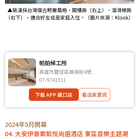
▲裝潢採台灣復古輕奢風格，閣樓房（右上）、溜滑梯房
（右下），適合好友或是家庭入住。（圖片來源：Klook）
帕鉑候工所
高雄市鹽埕區瀨南街4號
07-9741311
下載 APP 藏口袋
看店家資訊
2024年5月開幕
04. 大安伊普索凱悅尚選酒店 東區音樂主題潮