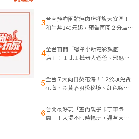
更多優惠
色美食多
台南預約困難燒肉店插旗大安區！
3
和牛丼240元起，預告再開２分店、
地點曝光
全台首間「蠟筆小新電影旗艦
4
店」！１比１機器人爸爸、邪惡正
男，百款周邊買翻
全台７大向日葵花海！1.2公頃免費
5
花海、金黃落羽松秘境、紅色鐵橋
同框
台北最好玩「室內親子卡丁車樂
6
園」！入場不限時暢玩，還有大螢
幕Switch遊戲區