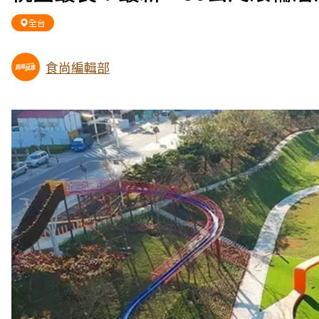
全台
食尚編輯部