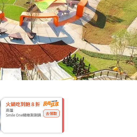
火鍋吃到飽８折
高雄
去領取
Smile One精緻涮涮鍋