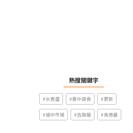
熱搜關鍵字
#
水煮蛋
#
惠中蔬食
#
更新
#
城中市場
#
吉豚屋
#
肯德基