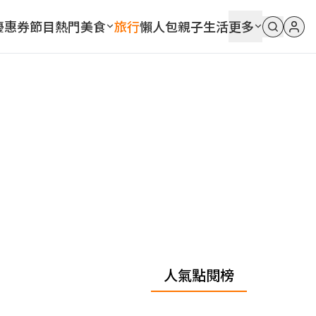
優惠券
節目
熱門
美食
旅行
懶人包
親子
生活
更多
人氣點閱榜