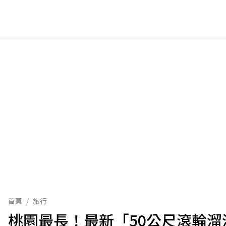
首頁
/
旅行
桃園最長！最新「50公尺滾輪