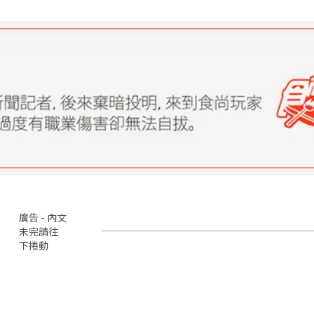
廣告 - 內文
未完請往
下捲動