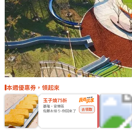
本週優惠券，領起來
玉子燒75折
基隆・安樂區
去領取
佐藤お帰り-你回來了