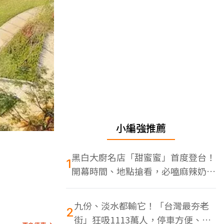
小編強推薦
黑白大廚名店「甜蜜蜜」首度登台！
1
開幕時間、地點搶看，必嗑麻辣奶油
蝦
九份、淡水都輸它！「台灣最夯老
2
街」狂吸1113萬人，停車方便、特