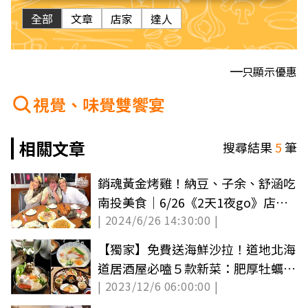
全部
文章
店家
達人
只顯示優惠
視覺、味覺雙饗宴
相關文章
搜尋結果
5
筆
銷魂黃金烤雞！納豆、子余、舒涵吃
南投美食｜6/26《2天1夜go》店家
| 2024/6/26 14:30:00 |
資訊
【獨家】免費送海鮮沙拉！道地北海
道居酒屋必嗑５款新菜：肥厚牡蠣、
| 2023/12/6 06:00:00 |
鱈白子