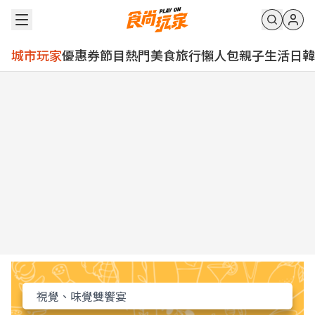
城市玩家
優惠券
節目
熱門
美食
旅行
懶人包
親子
生活
日韓