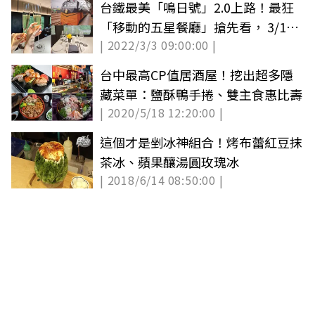
台鐵最美「鳴日號」2.0上路！最狂
「移動的五星餐廳」搶先看， 3/15
| 2022/3/3 09:00:00 |
夏日行程開搶
台中最高CP值居酒屋！挖出超多隱
藏菜單：鹽酥鴨手捲、雙主食惠比壽
| 2020/5/18 12:20:00 |
這個才是剉冰神組合！烤布蕾紅豆抹
茶冰、蘋果釀湯圓玫瑰冰
| 2018/6/14 08:50:00 |