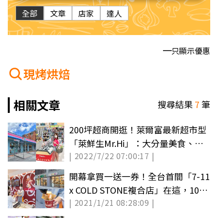
全部
文章
店家
達人
只顯示優惠
現烤烘焙
相關文章
搜尋結果
7
筆
200坪超商開逛！萊爾富最新超市型
「萊鮮生Mr.Hi」：大分量美食、百
| 2022/7/22 07:00:17 |
款素食
開幕拿買一送一券！全台首間「7-11
x COLD STONE複合店」在這，10款
| 2021/1/21 08:28:09 |
冰品獨家吃