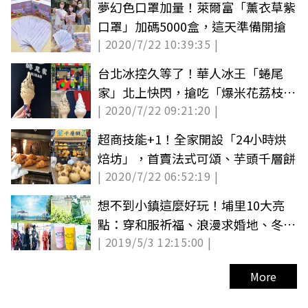
夢幻色口罩加量！萊爾富「薰衣草紫
口罩」加碼5000盒，這天準備開搶
| 2020/7/22 10:39:35 |
台北冰控久等了！華人冰王「蜷尾
家」北上快閃，搶吃「爆米花荔枝蜜
| 2020/7/22 09:21:20 |
紅茶霜淇淋」
超商技能+1！全家開設「24小時烘
焙坊」，首賣法式可頌、芋頭千層餅
| 2020/7/22 06:52:19 |
想不到小鎮這麼好玩！埔里10大亮
點：穿和服祈福、浪漫求婚地、冬瓜
| 2019/5/3 12:15:00 |
珍珠奶
More