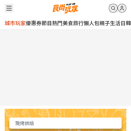
城市玩家
優惠券
節目
熱門
美食
旅行
懶人包
親子
生活
日韓