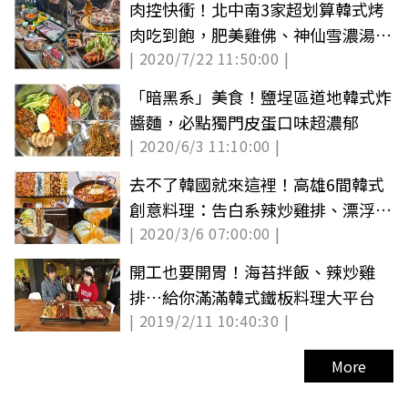
肉控快衝！北中南3家超划算韓式烤
肉吃到飽，肥美雞佛、神仙雪濃湯也
| 2020/7/22 11:50:00 |
任你吃
「暗黑系」美食！鹽埕區道地韓式炸
醬麵，必點獨門皮蛋口味超濃郁
| 2020/6/3 11:10:00 |
去不了韓國就來這裡！高雄6間韓式
創意料理：告白系辣炒雞排、漂浮炸
| 2020/3/6 07:00:00 |
醬麵
開工也要開胃！海苔拌飯、辣炒雞
排…給你滿滿韓式鐵板料理大平台
| 2019/2/11 10:40:30 |
More