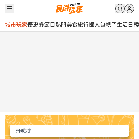
城市玩家
優惠券
節目
熱門
美食
旅行
懶人包
親子
生活
日韓