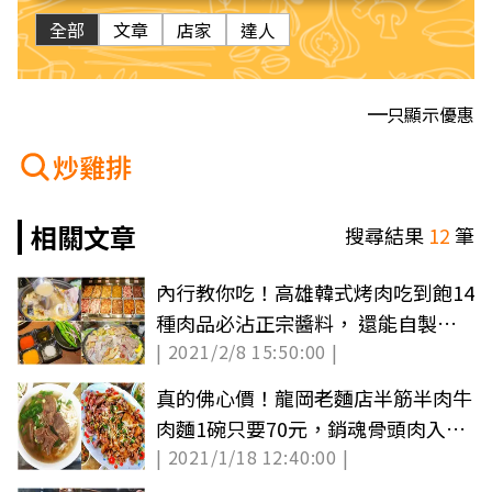
全部
文章
店家
達人
只顯示優惠
炒雞排
相關文章
搜尋結果
12
筆
內行教你吃！高雄韓式烤肉吃到飽14
種肉品必沾正宗醬料， 還能自製超
| 2021/2/8 15:50:00 |
邪惡痛風鍋
真的佛心價！龍岡老麵店半筋半肉牛
肉麵1碗只要70元，銷魂骨頭肉入口
| 2021/1/18 12:40:00 |
即化也必點