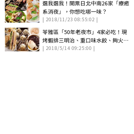
選我選我！開票日北中南26家「療癒
系消夜」，你想吃哪一味？
| 2018/11/23 08:55:02 |
苓雅區「50年老夜市」4家必吃！現
烤蝦排三明治、重口味水餃、夠火候
| 2018/5/14 09:25:00 |
豆花