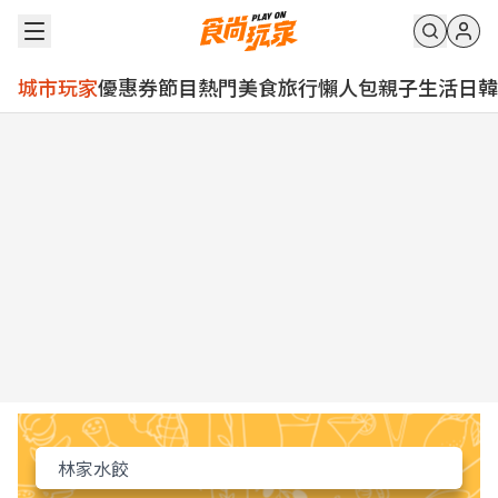
城市玩家
優惠券
節目
熱門
美食
旅行
懶人包
親子
生活
日韓