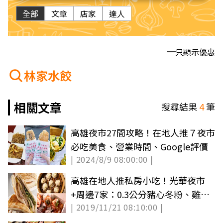
全部
文章
店家
達人
只顯示優惠
林家水餃
相關文章
搜尋結果
4
筆
高雄夜市27間攻略！在地人推７夜市
必吃美食、營業時間、Google評價
| 2024/8/9 08:00:00 |
高雄在地人推私房小吃！光華夜市
+周邊7家：0.3公分豬心冬粉、雞排
| 2019/11/21 08:10:00 |
包干貝