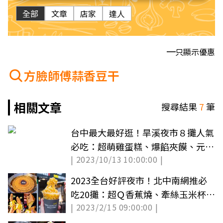
全部
文章
店家
達人
只顯示優惠
方臉師傅蒜香豆干
相關文章
搜尋結果
7
筆
台中最大最好逛！旱溪夜市８攤人氣
必吃：超萌雞蛋糕、爆餡夾饃、元老
| 2023/10/13 10:00:00 |
級豆干
2023全台好評夜市！北中南網推必
吃20攤：超Ｑ香蕉燒、牽絲玉米杯、
| 2023/2/15 09:00:00 |
蚊香吉拿棒