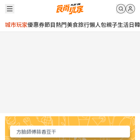
城市玩家
優惠券
節目
熱門
美食
旅行
懶人包
親子
生活
日韓