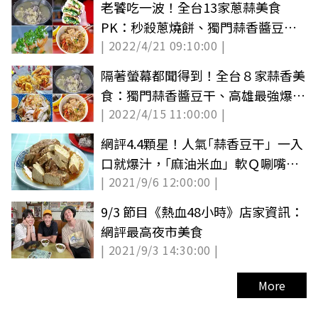
老饕吃一波！全台13家蔥蒜美食
PK：秒殺蔥燒餅、獨門蒜香醬豆
| 2022/4/21 09:10:00 |
干、蔥鹽章魚燒
隔著螢幕都聞得到！全台８家蒜香美
食：獨門蒜香醬豆干、高雄最強爆料
| 2022/4/15 11:00:00 |
蒜頭雞
網評4.4顆星！人氣｢蒜香豆干」一入
口就爆汁，｢麻油米血」軟Ｑ唰嘴也
| 2021/9/6 12:00:00 |
必吃
9/3 節目《熱血48小時》店家資訊：
網評最高夜市美食
| 2021/9/3 14:30:00 |
More