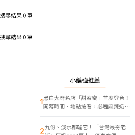
搜尋結果
0
筆
搜尋結果
0
筆
小編強推薦
黑白大廚名店「甜蜜蜜」首度登台！
1
開幕時間、地點搶看，必嗑麻辣奶油
蝦
九份、淡水都輸它！「台灣最夯老
2