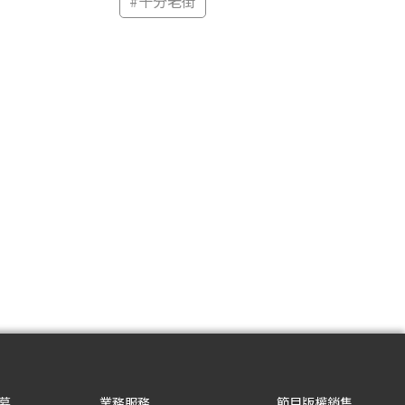
#
十分老街
募
業務服務
節目版權銷售