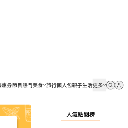
優惠券
節目
熱門
美食
旅行
懶人包
親子
生活
更多
人氣點閱榜