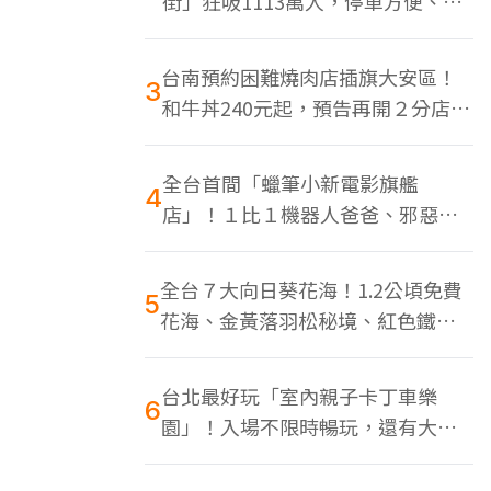
街」狂吸1113萬人，停車方便、特
色美食多
台南預約困難燒肉店插旗大安區！
3
和牛丼240元起，預告再開２分店、
地點曝光
全台首間「蠟筆小新電影旗艦
4
店」！１比１機器人爸爸、邪惡正
男，百款周邊買翻
全台７大向日葵花海！1.2公頃免費
5
花海、金黃落羽松秘境、紅色鐵橋
同框
台北最好玩「室內親子卡丁車樂
6
園」！入場不限時暢玩，還有大螢
幕Switch遊戲區