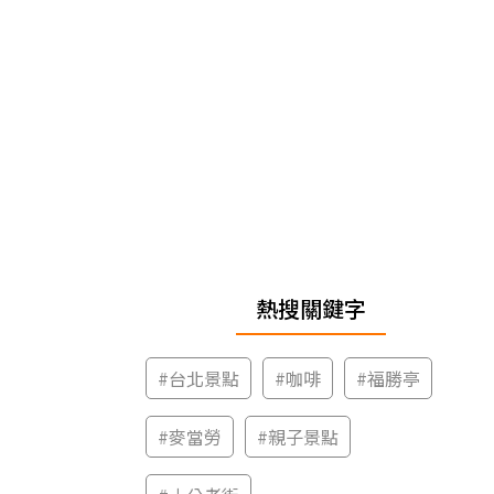
熱搜關鍵字
#
台北景點
#
咖啡
#
福勝亭
#
麥當勞
#
親子景點