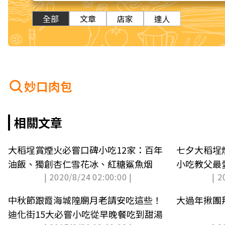
全部
文章
店家
達人
妙口肉包
相關文章
大稻埕賞煙火必嘗口碑小吃12家：百年
七夕大稻埕
油飯、獨創杏仁雪花冰、紅糖鯊魚烟
小吃教父最
| 2020/8/24 02:00:00 |
| 2
創杏仁雪花
中秋節跟霞海城隍廟月老請安吃這些！
大過年揪團
迪化街15大必嘗小吃從早晚餐吃到甜湯