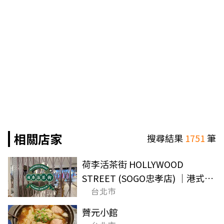
相關店家
搜尋結果
1751
筆
荷李活茶街 HOLLYWOOD
STREET (SOGO忠孝店) ｜港式飲
台北市
茶 手工點心 台北美食 大
薺元小館