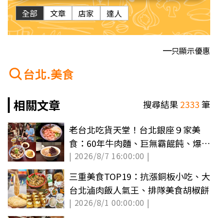
全部
文章
店家
達人
只顯示優惠
台北.美食
相關文章
搜尋結果
2333
筆
老台北吃貨天堂！台北銀座９家美
食：60年牛肉麵、巨無霸餛飩、爆汁
| 2026/8/7 16:00:00 |
雞排必吃
三重美食TOP19：抗漲銅板小吃、大
台北滷肉飯人氣王、排隊美食胡椒餅
| 2026/8/1 00:00:00 |