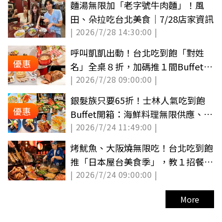
麵湯無限加「老字號牛肉麵」！風
田、朵拉吃台北美食｜7/28店家資訊
| 2026/7/28 14:30:00 |
呼叫凱凱出動！台北吃到飽「對姓
優惠
名」全桌８折，加碼推１間Buffet平
| 2026/7/28 09:00:00 |
日免千元
銀髮族只要65折！士林人氣吃到飽
優惠
Buffet開箱：海鮮料理無限供應、優
| 2026/7/24 11:49:00 |
惠整理
烤魷魚、大阪燒無限吃！台北吃到飽
推「日本屋台美食季」，教１招餐費
| 2026/7/24 09:00:00 |
現省千元
More