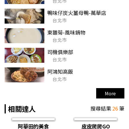
台北市
鴨味仔炭火薑母鴨-萬華店
台北市
東雛菊-風味鍋物
台北市
司機俱樂部
台北市
阿鴻知高飯
台北市
More
相關達人
搜尋結果
26
筆
阿華田的美食
皮皮爬爬GO