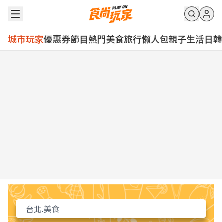
城市玩家
優惠券
節目
熱門
美食
旅行
懶人包
親子
生活
日韓