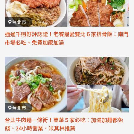
台北市
通通千則好評認證！老饕最愛雙北６家排骨飯：南門
市場必吃、免費加飯加湯
台北市
台北牛肉麵一條街！萬華５家必吃：加湯加麵都免
錢、24小時營業、米其林推薦