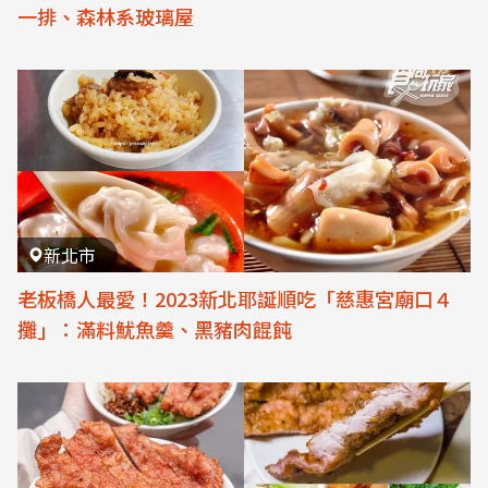
一排、森林系玻璃屋
新北市
老板橋人最愛！2023新北耶誕順吃「慈惠宮廟口４
攤」：滿料魷魚羹、黑豬肉餛飩