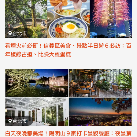
台北市
看煙火前必衝！信義區美食、景點半日遊６必訪：百
年稜線古道、比臉大雞蛋糕
台北市
白天夜晚都美爆！陽明山９家打卡景觀餐廳：夜景第