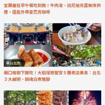
宜蘭最狂早午餐吃到飽！牛肉湯、班尼迪克蛋無限供
應，還能外帶星巴克咖啡
台北市
廟口榕樹下開吃！大稻埕慈聖宮５攤老店美食：台北
３大鹹粥、銷魂白煮豬腳