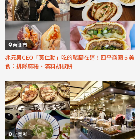
台北市
兆元男CEO「黃仁勳」吃的豬腳在這！四平商圈５美
食：排隊麻糬、滿料胡椒餅
宜蘭縣