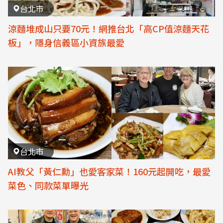
台北市
涼麵堆成山只要70元！網推台北「高CP值涼麵天花
板」，隱身信義區小資族最愛
台北市
AI教父「黃仁勳」也愛客家菜！160元起開吃，最愛
菜色、同款菜單曝光