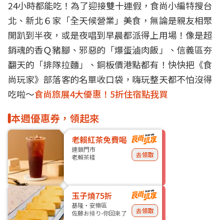
24小時都能吃！為了迎接雙十連假，食尚小編特搜台
北、新北６家「全天候營業」美食，無論是親友相聚
開趴到半夜，或是夜唱到早晨都派得上用場！像是超
銷魂的香Ｑ豬腳、邪惡的「爆蛋滷肉飯」、信義區夯
翻天的「排隊拉麵」、銅板價港點都有！快快把《食
尚玩家》部落客的名單收口袋，嗨玩整天都不怕沒得
吃啦～
食尚旅展4大優惠！5折住宿點我買
本週優惠券，領起來
老賴紅茶免費喝
連鎖門市
去領取
老賴茶棧
玉子燒75折
基隆・安樂區
去領取
佐藤お帰り-你回來了