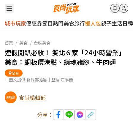
城市玩家
優惠券
節目
熱門
美食
旅行
懶人包
親子
生活
日韓
首頁
/
美食
/
台味美食
連假開趴必收！ 雙北６家「24小時營業」
美食：銅板價港點、銷魂豬腳、牛肉麵
全台
｜圖文提供 食尚部落客｜整理 江亭儀
食尚編輯部
分享：