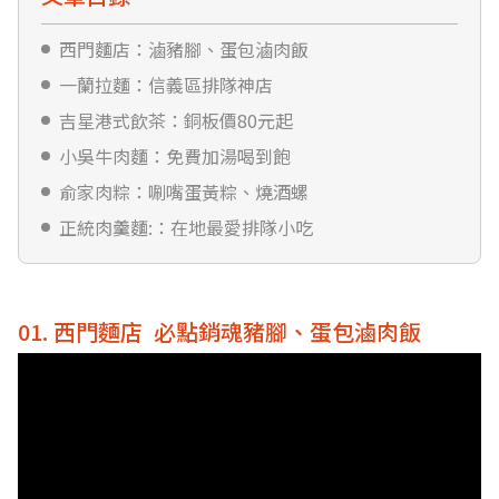
西門麵店：滷豬腳、蛋包滷肉飯
一蘭拉麵：信義區排隊神店
吉星港式飲茶：銅板價80元起
小吳牛肉麵：免費加湯喝到飽
俞家肉粽：唰嘴蛋黃粽、燒酒螺
正統肉羹麵:：在地最愛排隊小吃
01. 西門麵店 必點銷魂豬腳、蛋包滷肉飯