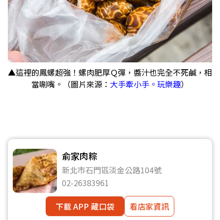
▲這裡的鳳螺超強！螺肉肥厚Ｑ彈，醬汁也完全不死鹹，相
當唰嘴。（圖片來源：
大手牽小手。玩樂趣
）
俞家肉粽
新北市石門區淡金公路104號
02-26383961
下載 APP 藏口袋
看店家資訊