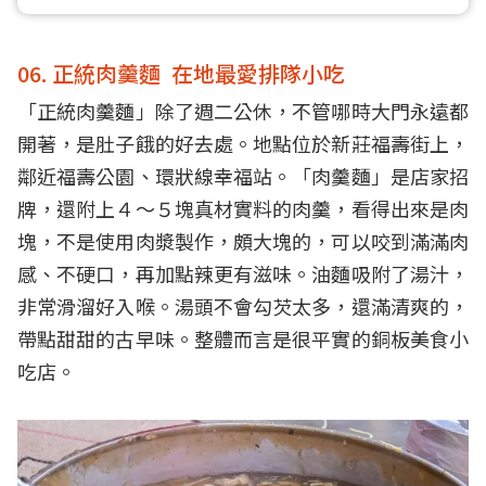
06. 正統肉羹麵 在地最愛排隊小吃
「正統肉羹麵」除了週二公休，不管哪時大門永遠都
開著，是肚子餓的好去處。地點位於新莊福壽街上，
鄰近福壽公園、環狀線幸福站。「肉羹麵」是店家招
牌，還附上４～５塊真材實料的肉羹，看得出來是肉
塊，不是使用肉漿製作，頗大塊的，可以咬到滿滿肉
感、不硬口，再加點辣更有滋味。油麵吸附了湯汁，
非常滑溜好入喉。湯頭不會勾芡太多，還滿清爽的，
帶點甜甜的古早味。整體而言是很平實的銅板美食小
吃店。