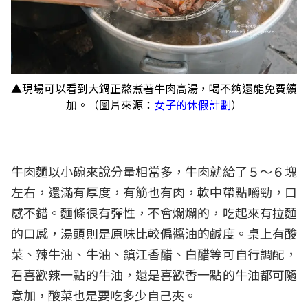
▲現場可以看到大鍋正熬煮著牛肉高湯，喝不夠還能免費續
加。（圖片來源：
女子的休假計劃
）
牛肉麵以小碗來說分量相當多，牛肉就給了５～６塊
左右，還滿有厚度，有筋也有肉，軟中帶點嚼勁，口
感不錯。麵條很有彈性，不會爛爛的，吃起來有拉麵
的口感，湯頭則是原味比較偏醬油的鹹度。桌上有酸
菜、辣牛油、牛油、鎮江香醋、白醋等可自行調配，
看喜歡辣一點的牛油，還是喜歡香一點的牛油都可隨
意加，酸菜也是要吃多少自己夾。