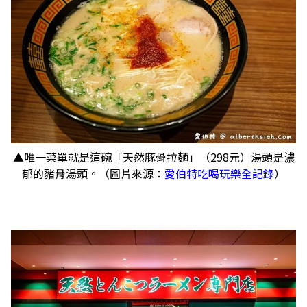
▲唯一菜單就是這碗「天然豚骨拉麵」（298元）湯頭是濃
郁的豬骨湯頭。（圖片來源：
愛伯特吃喝玩樂全記錄
）