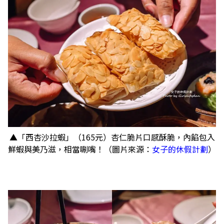
▲「西杏沙拉蝦」（165元）杏仁脆片口感酥脆，內餡包入
鮮蝦與美乃滋，相當唰嘴！（圖片來源：
女子的休假計劃
）