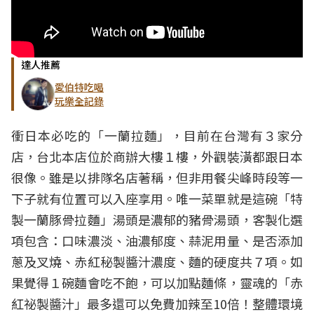
達人推薦
愛伯特吃喝
玩樂全記錄
衝日本必吃的「一蘭拉麵」，目前在台灣有３家分
店，台北本店位於商辦大樓１樓，外觀裝潢都跟日本
很像。雖是以排隊名店著稱，但非用餐尖峰時段等一
下子就有位置可以入座享用。唯一菜單就是這碗「特
製一蘭豚骨拉麵」湯頭是濃郁的豬骨湯頭，客製化選
項包含：口味濃淡、油濃郁度、蒜泥用量、是否添加
蔥及叉燒、赤紅秘製醬汁濃度、麵的硬度共７項。如
果覺得１碗麵會吃不飽，可以加點麵條，靈魂的「赤
紅祕製醬汁」最多還可以免費加辣至10倍！整體環境