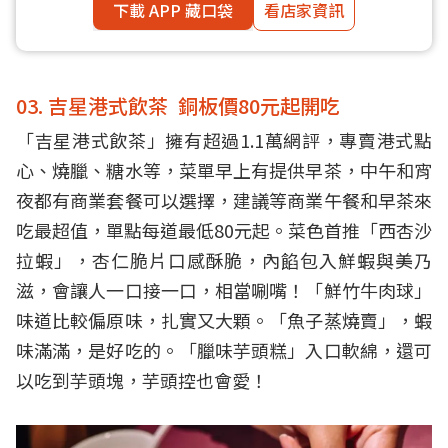
下載 APP 藏口袋
看店家資訊
03. 吉星港式飲茶 銅板價80元起開吃
「吉星港式飲茶」擁有超過1.1萬網評，專賣港式點
心、燒臘、糖水等，菜單早上有提供早茶，中午和宵
夜都有商業套餐可以選擇，建議等商業午餐和早茶來
吃最超值，單點每道最低80元起。菜色首推「西杏沙
拉蝦」，杏仁脆片口感酥脆，內餡包入鮮蝦與美乃
滋，會讓人一口接一口，相當唰嘴！「鮮竹牛肉球」
味道比較偏原味，扎實又大顆。「魚子蒸燒賣」，蝦
味滿滿，是好吃的。「臘味芋頭糕」入口軟綿，還可
以吃到芋頭塊，芋頭控也會愛！