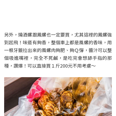
另外，燒酒螺跟鳳螺也一定要買，尤其這裡的鳳螺強
到起飛！味道有夠香，整個車上都是風螺的香味，用
一根牙籤拉出來的風螺肉夠肥、夠Ｑ彈，醬汁可以整
個吸進嘴裡，完全不死鹹，是吃完會想舔手指的那
種，讚爆！可以直接買１斤200元不用考慮～