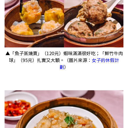
▲「魚子蒸燒賣」（120元）蝦味滿滿很好吃；「鮮竹牛肉
球」（95元）扎實又大顆。（圖片來源：
女子的休假計
劃
）