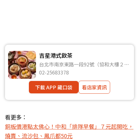
吉星港式飲茶
台北市南京東路一段92號（協和大樓２、
３樓）
02-25683378
下載 APP 藏口袋
看店家資訊
看更多：
銅板價港點太佛心！中和「排隊早餐」７元起開吃，
燒賣、流沙包、鳳爪都50元