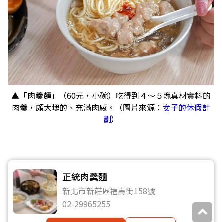
▲「肉羹麵」（60元，小碗）吃得到４～５塊真材實料的
肉羹，頗大塊的、充滿肉感。（圖片來源：
女子的休假計
劃
）
正統肉羹麵
新北市新莊區福壽街158號
02-29965255