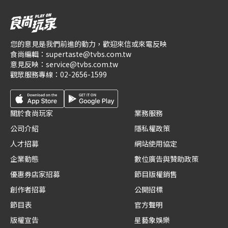
您的意見是我們前進的動力，歡迎來信或來電反映
食尚編輯：
supertaste@tvbs.com.tw
意見反映：
service@tvbs.com.tw
觀眾服務專線：
02-2656-1599
關於食尚玩家
業務服務
公司介紹
隱私權政策
人才招募
網站使用協定
企業動態
數位廣告與贊助政策
優惠券店家招募
節目版權銷售
創作者招募
公開招標
節目表
官方聲明
版權宣告
星藝象娛樂