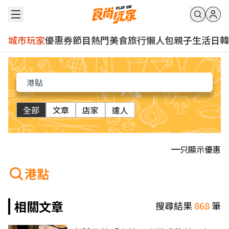
城市玩家
優惠券
節目
熱門
美食
旅行
懶人包
親子
生活
日韓
全部
文章
店家
達人
只顯示優惠
港點
相關文章
搜尋結果
868
筆