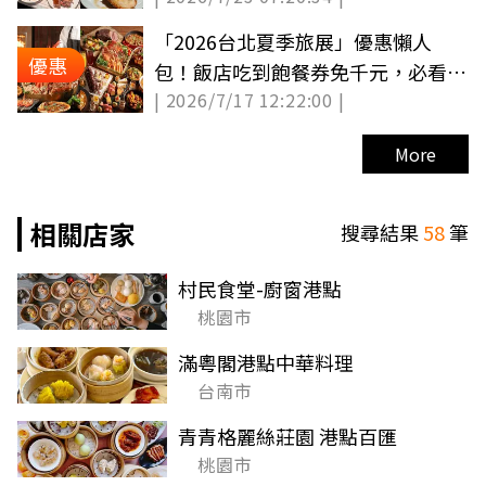
「2026台北夏季旅展」優惠懶人
優惠
包！飯店吃到飽餐券免千元，必看限
| 2026/7/17 12:22:00 |
定時段優惠
More
相關店家
搜尋結果
58
筆
村民食堂-廚窗港點
桃園市
滿粵閣港點中華料理
台南市
青青格麗絲莊園 港點百匯
桃園市