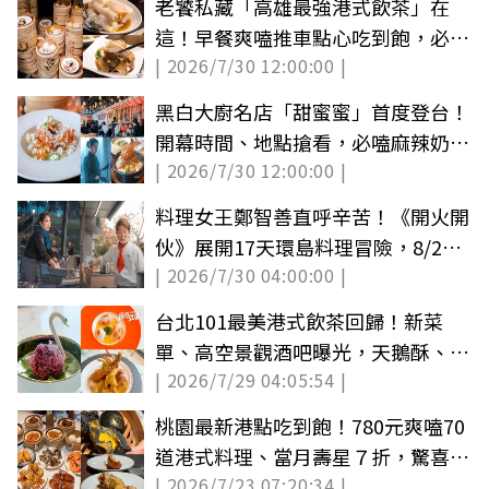
老饕私藏「高雄最強港式飲茶」在
這！早餐爽嗑推車點心吃到飽，必吃
| 2026/7/30 12:00:00 |
菜色推薦
黑白大廚名店「甜蜜蜜」首度登台！
開幕時間、地點搶看，必嗑麻辣奶油
| 2026/7/30 12:00:00 |
蝦
料理女王鄭智善直呼辛苦！《開火開
伙》展開17天環島料理冒險，8/29
| 2026/7/30 04:00:00 |
首播快鎖定
台北101最美港式飲茶回歸！新菜
單、高空景觀酒吧曝光，天鵝酥、金
| 2026/7/29 04:05:54 |
魚餃必吃
桃園最新港點吃到飽！780元爽嗑70
道港式料理、當月壽星７折，驚喜加
| 2026/7/23 07:20:34 |
碼龍蝦