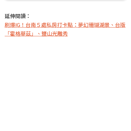
延伸閱讀：
刷爆IG！台南５處私房打卡點：夢幻珊瑚湖景、台版
「霍格華茲」、鹽山光雕秀