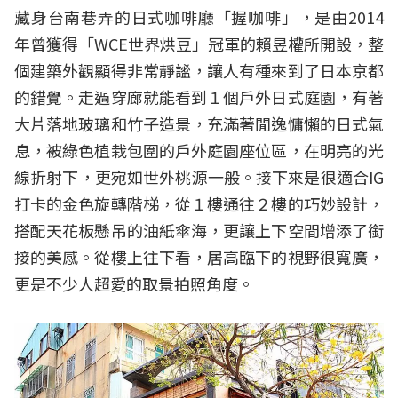
藏身台南巷弄的日式咖啡廳「握咖啡」，是由2014
年曾獲得「WCE世界烘豆」冠軍的賴昱權所開設，整
個建築外觀顯得非常靜謐，讓人有種來到了日本京都
的錯覺。走過穿廊就能看到１個戶外日式庭園，有著
大片落地玻璃和竹子造景，充滿著閒逸慵懶的日式氣
息，被綠色植栽包圍的戶外庭園座位區，在明亮的光
線折射下，更宛如世外桃源一般。接下來是很適合IG
打卡的金色旋轉階梯，從１樓通往２樓的巧妙設計，
搭配天花板懸吊的油紙傘海，更讓上下空間增添了銜
接的美感。從樓上往下看，居高臨下的視野很寬廣，
更是不少人超愛的取景拍照角度。