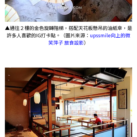
▲通往２樓的金色旋轉階梯，搭配天花板懸吊的油紙傘，是
許多人喜歡的IG打卡點。（圖片來源：
upssmile向上的微
笑萍子 旅食設影
）