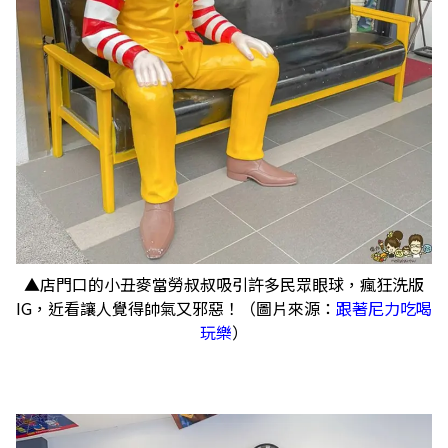
▲店門口的小丑麥當勞叔叔吸引許多民眾眼球，瘋狂洗版
IG，近看讓人覺得帥氣又邪惡！（圖片來源：
跟著尼力吃喝
玩樂
）