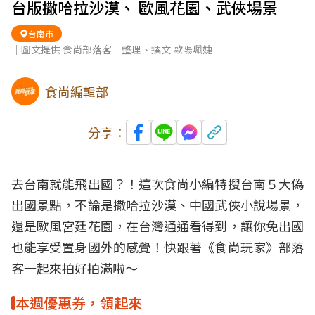
台版撒哈拉沙漠、 歐風花園、武俠場景
台南市
｜圖文提供 食尚部落客｜整理、撰文 歐陽珮婕
食尚編輯部
分享：
去
台南
就能飛出國？！這次食尚小編特搜台南５大
偽
出國
景點，不論是撒哈拉沙漠、中國武俠小說場景，
還是
歐風
宮廷花園，在台灣通通看得到，讓你免出國
也能享受置身國外的感覺！快跟著《食尚玩家》部落
客一起來拍好拍滿啦～
本週優惠券，領起來