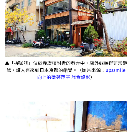
▲「握咖啡」位於赤崁樓附近的巷弄中，店外觀顯得非常靜
謐，讓人有來到日本京都的錯覺。（圖片來源：
upssmile
向上的微笑萍子 旅食設影
）