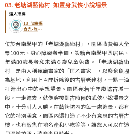
03. 老塘湖藝術村 如置身武俠小說場景
達人推薦
13‘s幸福
食光-旅遊
美食部落格
位於台南學甲的「老塘湖藝術村」，園區收費每人全
票100元、身心障礙者半價，設籍台南學甲區居民、
年滿80歲長者和未滿６歲兒童免費。「老塘湖藝術
村」是由人稱瘋癲畫家的「匡乙畫家」，以廢棄魚塭
為基地，利用上百間拆除後的古厝老建材，一點一滴
打造出心中的夢想場景。園區宛若千年廢墟古城一
般，一走進去，就像穿梭到古時候的武俠小說場景之
中，十分引人入勝。在藝術坊內的每一處造景，都有
它的特別涵意，園區內還打造了不少有意思的古厝古
樓，也有販售在地名產和小吃等等，讓旅人可以在這
兒漫遊拍照，消磨半日時光。