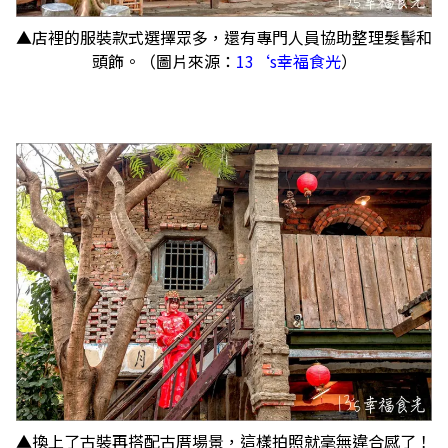
▲店裡的服裝款式選擇眾多，還有專門人員協助整理髮髻和
頭飾。（圖片來源：
13‘s幸福食光
）
▲換上了古裝再搭配古厝場景，這樣拍照就毫無違合感了！