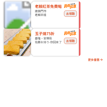
老賴紅茶免費喝
連鎖門市
去領取
老賴茶棧
玉子燒75折
基隆・安樂區
去領取
佐藤お帰り-你回來了
更多優惠