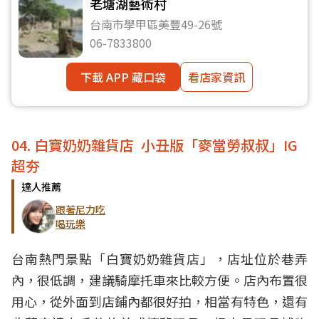
老塘湖藝術村
台南市學甲區美豐49-26號
06-7833800
下載 APP 藏口袋
看店家資訊
04. 白寶奶奶雜貨店 小丑版「麥當勞叔叔」IG
超夯
達人推薦
跟著尼力吃
喝玩樂
台南熱門景點「白寶奶奶雜貨店」，店址位於巷弄
內，很低調，建議騎摩托車來比較方便。店內布置很
用心，從外面到店鋪內都很好拍，相當有特色，還有