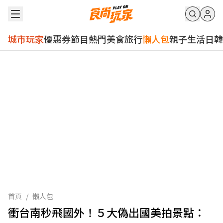
城市玩家
優惠券
節目
熱門
美食
旅行
懶人包
親子
生活
日韓
首頁
/
懶人包
衝台南秒飛國外！５大偽出國美拍景點：