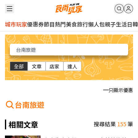
城市玩家
優惠券
節目
熱門
美食
旅行
懶人包
親子
生活
日韓
全部
文章
店家
達人
只顯示優惠
台南旅遊
相關文章
搜尋結果
155
筆