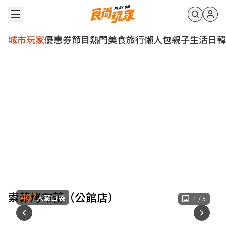
城市玩家
優惠券
節目
熱門
美食
旅行
懶人包
親子
生活
日韓
索菲烤布蕾（公館店）
407
人藏口袋
1
/
5