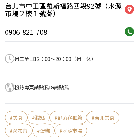
台北市中正區羅斯福路四段92號（水源
市場２樓１號攤）
0906-821-708
週二至日12：00～20：00（週一休）
粉絲專頁請點我
IG請點我
#
美食
#
甜點
#
部落客推薦
#
台北美食
#
烤布蕾
#
蛋糕
#
水源市場