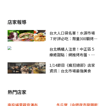
店家報導
台大人口袋名單！水源市場
７好評必吃：限量300顆烤肉
包、暴紅４公分紫米芋頭
台北螞蟻人注意！中正區５
療癒甜點：網推烤布蕾、玫
瑰檸檬塔、３色地瓜吐司
1/14節目《瘋狂總部》店家
資訊：台北市場最強美食
熱門店家
南投埔里觀音瀑布
冬瓜寶（中壢夜市龍眼乾茶