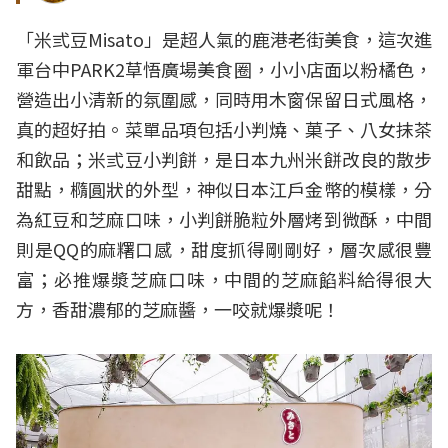
「米弎豆Misato」是超人氣的鹿港老街美食，這次進
軍台中PARK2草悟廣場美食圈，小小店面以粉橘色，
營造出小清新的氛圍感，同時用木窗保留日式風格，
真的超好拍。菜單品項包括小判燒、菓子、八女抹茶
和飲品；米弎豆小判餅，是日本九州米餅改良的散步
甜點，橢圓狀的外型，神似日本江戶金幣的模樣，分
為紅豆和芝麻口味，小判餅脆粒外層烤到微酥，中間
則是QQ的麻糬口感，甜度抓得剛剛好，層次感很豐
富；必推爆漿芝麻口味，中間的芝麻餡料給得很大
方，香甜濃郁的芝麻醬，一咬就爆漿呢！