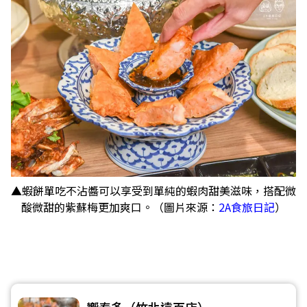
▲蝦餅單吃不沾醬可以享受到單純的蝦肉甜美滋味，搭配微
酸微甜的紫蘇梅更加爽口。（圖片來源：
2A食旅日記
）
饗泰多（竹北遠百店）