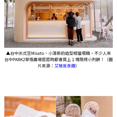
▲台中米弎豆Misato，小清新的造型相當吸睛，不少人來
台中PARK2草悟廣場逛逛時都會買上１塊現烤小判餅！（圖
片來源：
艾薇覓食趣
）