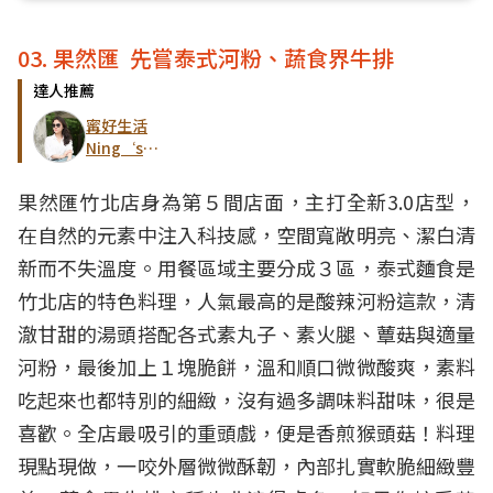
03. 果然匯 先嘗泰式河粉、蔬食界牛排
達人推薦
寗好生活
Ning‘s
Life
果然匯竹北店身為第５間店面，主打全新3.0店型，
在自然的元素中注入科技感，空間寬敞明亮、潔白清
新而不失溫度。用餐區域主要分成３區，泰式麵食是
竹北店的特色料理，人氣最高的是酸辣河粉這款，清
澈甘甜的湯頭搭配各式素丸子、素火腿、蕈菇與適量
河粉，最後加上１塊脆餅，溫和順口微微酸爽，素料
吃起來也都特別的細緻，沒有過多調味料甜味，很是
喜歡。全店最吸引的重頭戲，便是香煎猴頭菇！料理
現點現做，一咬外層微微酥韌，內部扎實軟脆細緻豐