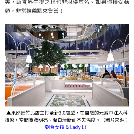
美，蔬食界牛排之稱也非浪得虛名。如果你接受菇
類，非常推薦點來嘗嘗！
▲果然匯竹北店主打全新3.0店型，在自然的元素中注入科
技感，空間寬敞明亮、潔白清新而不失溫度。（圖片來源：
朝食女孩 & Lady L
）