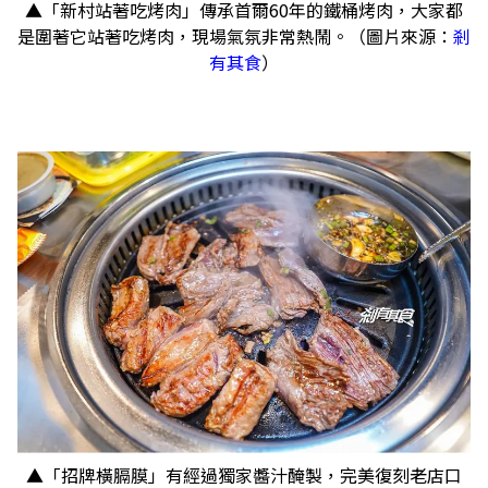
▲「新村站著吃烤肉​」傳承首爾60年的鐵桶烤肉，大家都
是圍著它站著吃烤肉，現場氣氛非常熱鬧。（圖片來源：
剎
有其食
）
▲「招牌橫膈膜」有經過獨家醬汁醃製，完美復刻老店口