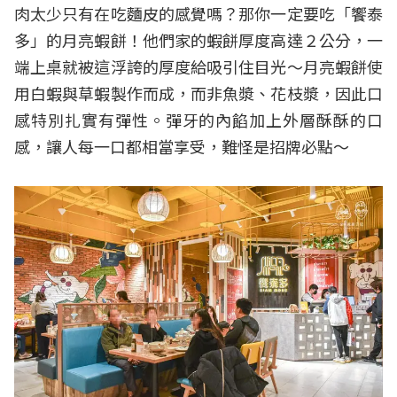
肉太少只有在吃麵皮的感覺嗎？那你一定要吃「饗泰
多」的月亮蝦餅！他們家的蝦餅厚度高達２公分，一
端上桌就被這浮誇的厚度給吸引住目光～月亮蝦餅使
用白蝦與草蝦製作而成，而非魚漿、花枝漿，因此口
感特別扎實有彈性。彈牙的內餡加上外層酥酥的口
感，讓人每一口都相當享受，難怪是招牌必點～