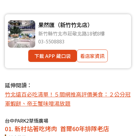
果然匯（新竹竹北店）
新竹縣竹北市莊敬北路18號8樓
03-5508883
下載 APP 藏口袋
看店家資訊
延伸閱讀：
竹北遠百必吃清單！５間網推高評價美食：２公分冠
軍蝦餅、帝王蟹味噌湯放題
台中PARK2草悟廣場
01. 新村站著吃烤肉 首爾60年排隊老店