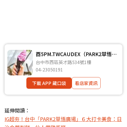
酉5PM.TWCAUDEX（PARK2草悟
店）
台中市西區英才路534號1樓
04-23050191
下載 APP 藏口袋
看店家資訊
延伸閱讀：
IG超夯！台中「PARK2草悟廣場」６大打卡美食：日