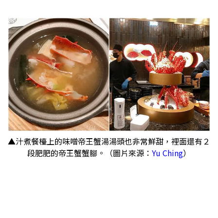
▲汁煮餐檯上的味噌帝王蟹湯湯頭也非常鮮甜，裡面還有２
段肥肥的帝王蟹蟹腳。（圖片來源：
Yu Ching
）