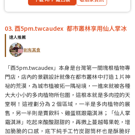
03. 酉5pm.twcaudex 都市叢林享用仙人掌冰
達人推薦
剎有其食
「酉5pm.twcaudex」本身是台灣第一間塊根植物專
門店，店內的景觀設計就像在都市叢林中打造１片神
祕的荒漠，為城市植被拓一隅祕境，一進來就被各種
大大小小的多肉植物所包圍，這根本就是多肉控的天
堂啊！這裡劃分為２個區域，一半是多肉植物的展
售，另一半則是賣飲料、雞蛋糕跟霜淇淋；「仙人掌
霜淇淋」吃起來酸酸甜甜的，再撒上蔓越莓果乾，增
加脆脆的口感，底下純手工竹炭甜筒杯也是酥脆好