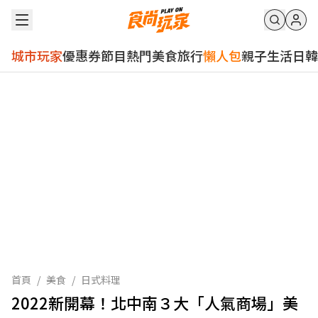
城市玩家
優惠券
節目
熱門
美食
旅行
懶人包
親子
生活
日韓
首頁
/
美食
/
日式料理
2022新開幕！北中南３大「人氣商場」美