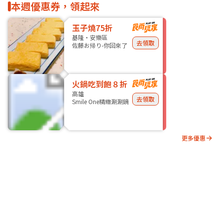
本週優惠券，領起來
玉子燒75折
基隆・安樂區
去領取
佐藤お帰り-你回來了
火鍋吃到飽８折
高雄
去領取
Smile One精緻涮涮鍋
更多優惠