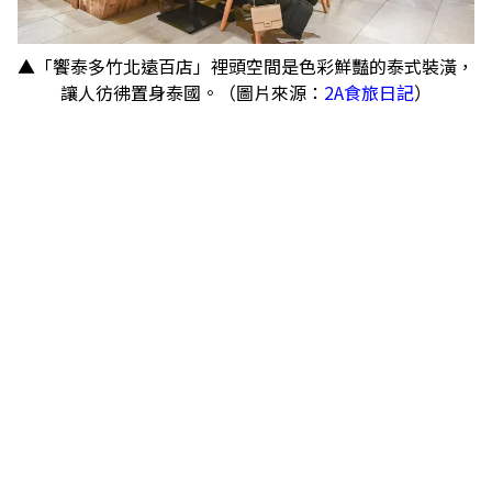
▲「饗泰多竹北遠百店」裡頭空間是色彩鮮豔的泰式裝潢，
讓人彷彿置身泰國。（圖片來源：
2A食旅日記
）