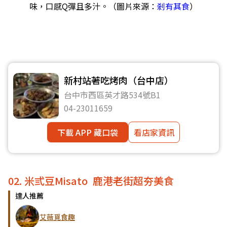
味，口感Q彈且多汁。（圖片來源：
剎有其食
）
新村站著吃烤肉（台中店）
台中市西區英才路534號B1
04-23011659
下載 APP 藏口袋
看店家資訊
02. 米弎豆Misato 鹿港老街超夯美食
達人推薦
艾薇覓食趣