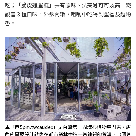
吃；「脆皮雞蛋糕」共有原味、法芙娜可可及高山鐵
觀音３種口味，外酥內嫩，咀嚼中吃得到蛋香及麵粉
香。
▲「酉5pm.twcaudex」是台灣第一間塊根植物專門店，店
內的景觀設計就像在都市叢林中造一片神祕的荒漠。（圖片