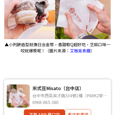
▲小判餅造型就像日治金幣，香甜軟Q超好吃，芝麻口味一
咬就爆漿呢！（圖片來源：
艾薇覓食趣
）
米弎豆Misato（台中店）
台中市西區英才路534號1樓（PARK2草悟
廣場內）
0968-865-380
下載 APP 藏口袋
看店家資訊