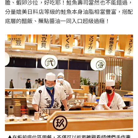
膽、蝦卵沙拉，好吃耶！鮭魚壽司當然也不能錯過，
分量媲美日料店等級的鮭魚本身油脂相當豐富，搭配
底層的醋飯、蘸點醬油一同入口超級過癮！
▲在板前座位區用餐，不僅可以近距離觀看師傅們手作壽