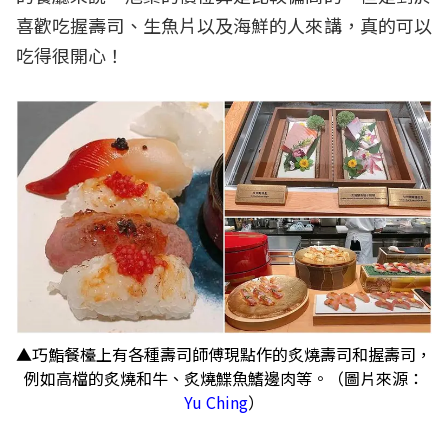
喜歡吃握壽司、生魚片以及海鮮的人來講，真的可以
吃得很開心！
▲巧鮨餐檯上有各種壽司師傅現點作的炙燒壽司和握壽司，
例如高檔的炙燒和牛、炙燒鰈魚鰭邊肉等。（圖片來源：
Yu Ching
）