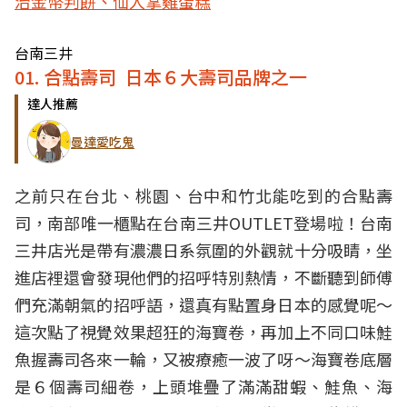
治金幣判餅、仙人掌雞蛋糕
台南三井
01. 合點壽司 日本６大壽司品牌之一
達人推薦
曼達愛吃鬼
之前只在台北、桃園、台中和竹北能吃到的合點壽
司，南部唯一櫃點在台南三井OUTLET登場啦！台南
三井店光是帶有濃濃日系氛圍的外觀就十分吸睛，坐
進店裡還會發現他們的招呼特別熱情，不斷聽到師傅
們充滿朝氣的招呼語，還真有點置身日本的感覺呢～
這次點了視覺效果超狂的海寶卷，再加上不同口味鮭
魚握壽司各來一輪，又被療癒一波了呀～海寶卷底層
是６個壽司細卷，上頭堆疊了滿滿甜蝦、鮭魚、海