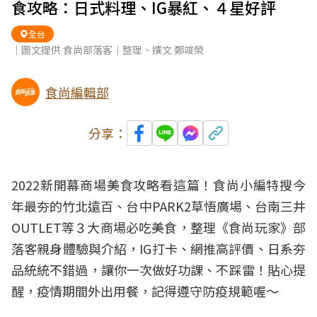
食攻略：日式料理、IG暴紅、４星好評
全台
｜圖文提供 食尚部落客｜整理、撰文 鄭竣榮
食尚編輯部
分享：
2022新開幕
商場美食
攻略看這篇！食尚小編特搜今
年最夯的
竹北遠百
、
台中PARK2草悟廣場
、
台南三井
OUTLET
等３大商場必吃美食，整理《食尚玩家》部
落客親身體驗與介紹，IG打卡、網推高評價、日系夯
品統統不錯過，讓你一次做好功課、不踩雷！貼心提
醒，疫情期間外出用餐，記得遵守防疫規範喔～