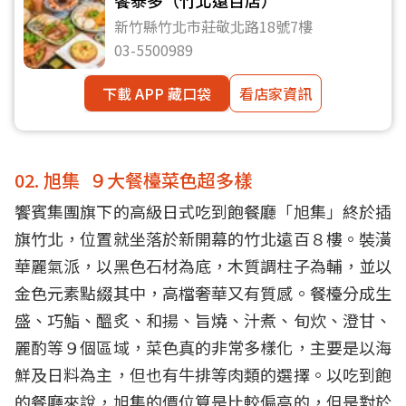
新竹縣竹北市莊敬北路18號7樓
03-5500989
下載 APP 藏口袋
看店家資訊
02. 旭集 ９大餐檯菜色超多樣
饗賓集團旗下的高級日式吃到飽餐廳「旭集」終於插
旗竹北，位置就坐落於新開幕的竹北遠百８樓。裝潢
華麗氣派，以黑色石材為底，木質調柱子為輔，並以
金色元素點綴其中，高檔奢華又有質感。餐檯分成生
盛、巧鮨、醞炙、和揚、旨燒、汁煮、旬炊、澄甘、
麗酌等９個區域，菜色真的非常多樣化，主要是以海
鮮及日料為主，但也有牛排等肉類的選擇。以吃到飽
的餐廳來說，旭集的價位算是比較偏高的，但是對於