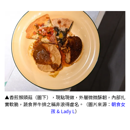
▲香煎猴頭菇（圖下），現點現做，外層微微酥韌，內部扎
實軟脆，蔬食界牛排之稱非浪得虛名。（圖片來源：
朝食女
孩 & Lady L
）