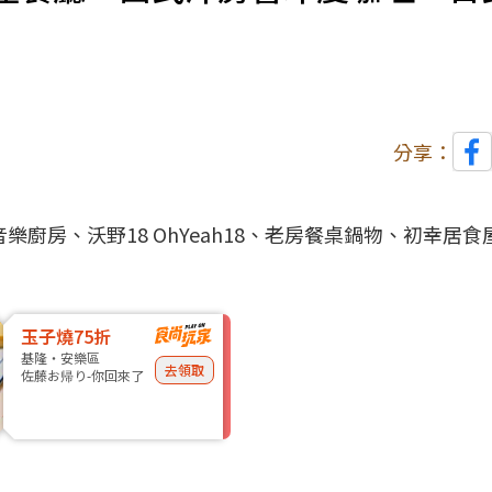
分享：
&M音樂廚房、沃野18 OhYeah18、老房餐桌鍋物、初幸居
玉子燒75折
基隆・安樂區
去領取
佐藤お帰り-你回來了