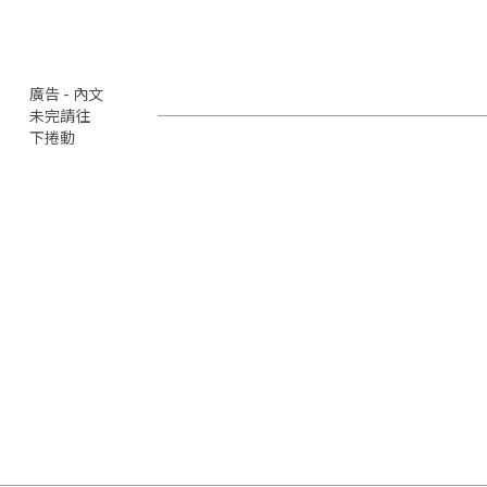
廣告 - 內文
未完請往
下捲動