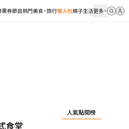
優惠券
節目
熱門
美食
旅行
懶人包
親子
生活
更多
人氣點閱榜
式食堂