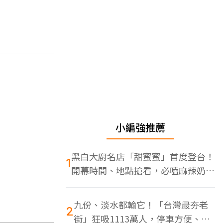
小編強推薦
黑白大廚名店「甜蜜蜜」首度登台！
1
開幕時間、地點搶看，必嗑麻辣奶油
蝦
九份、淡水都輸它！「台灣最夯老
2
街」狂吸1113萬人，停車方便、特