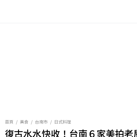
首頁
/
美食
/
台南市
/
日式料理
復古水水快收！台南６家美拍老