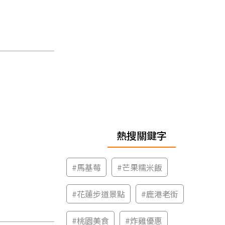
熱搜關鍵字
#
馬基莓
#
芒果糯米飯
#
花蓮步道景點
#
鹿港老街
#
桃園美食
#
炸雞優惠