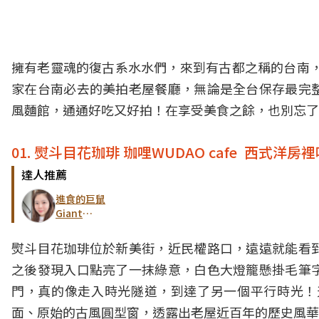
擁有老靈魂的復古系水水們，來到有古都之稱的
台南
家在台南必去的美拍老屋餐廳，無論是全台保存最完
風麵館，通通好吃又好拍！在享受美食之餘，也別忘了
01. 熨斗目花珈琲 珈哩WUDAO cafe 西式洋
達人推薦
進食的巨鼠
Giant
Mouse 吃
喝玩樂小天
熨斗目花珈琲位於新美街，近民權路口，遠遠就能看
地
之後發現入口點亮了一抹綠意，白色大燈籠懸掛毛筆
門，真的像走入時光隧道，到達了另一個平行時光！
面、原始的古風圓型窗，透露出老屋近百年的歷史風華