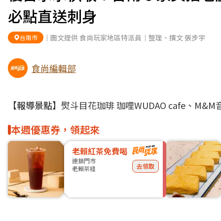
必點直送刺身
｜圖文提供 食尚玩家地區特派員｜整理、撰文 張步宇
台南市
食尚編輯部
【報導景點】
熨斗目花珈琲 珈哩WUDAO cafe、M
本週優惠券，領起來
老賴紅茶免費喝
連鎖門市
去領取
老賴茶棧