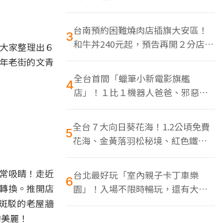
色美食多
台南預約困難燒肉店插旗大安區！
3
和牛丼240元起，預告再開２分店、
幫大家整理出６
地點曝光
年老街的文青
全台首間「蠟筆小新電影旗艦
4
店」！１比１機器人爸爸、邪惡正
男，百款周邊買翻
全台７大向日葵花海！1.2公頃免費
5
花海、金黃落羽松秘境、紅色鐵橋
同框
常吸睛！走近
台北最好玩「室內親子卡丁車樂
6
轉換。推開店
園」！入場不限時暢玩，還有大螢
幕Switch遊戲區
斑駁的老屋牆
的美麗！