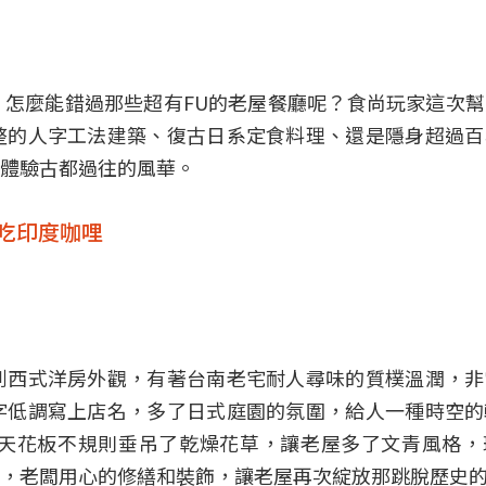
，怎麼能錯過那些超有FU的老屋餐廳呢？食尚玩家這次
整的人字工法建築、
復古
日系定食料理、還是隱身超過百
體驗古都過往的風華。
房裡吃印度咖哩
到西式洋房外觀，有著台南老宅耐人尋味的質樸溫潤，非
字低調寫上店名，多了日式庭園的氛圍，給人一種時空的
天花板不規則垂吊了乾燥花草，讓老屋多了文青風格，
，老闆用心的修繕和裝飾，讓老屋再次綻放那跳脫歷史