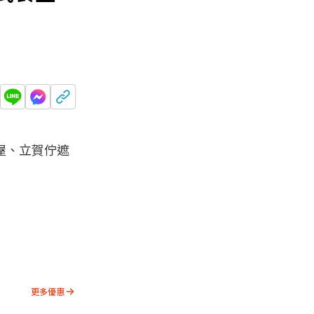
食屋、立賀佇遮
更多優惠