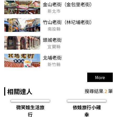
金山老街（金包里老街）
新北市
竹山老街（林圮埔老街）
南投縣
頭城老街
宜蘭縣
北埔老街
新竹縣
More
相關達人
搜尋結果
2
筆
微笑娃生活旅
依娃旅行小確
行
幸