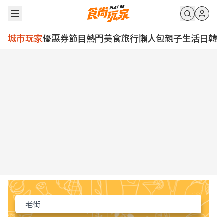
城市玩家
優惠券
節目
熱門
美食
旅行
懶人包
親子
生活
日韓