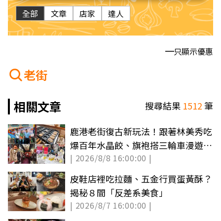
全部
文章
店家
達人
只顯示優惠
老街
相關文章
搜尋結果
1512
筆
鹿港老街復古新玩法！跟著林美秀吃
爆百年水晶餃、旗袍搭三輪車漫遊古
| 2026/8/8 16:00:00 |
城
皮鞋店裡吃拉麵、五金行買蛋黃酥？
揭秘８間「反差系美食」
| 2026/8/7 16:00:00 |