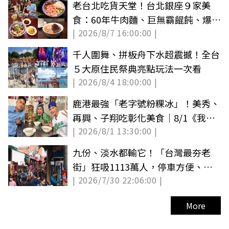
老台北吃貨天堂！台北銀座９家美
食：60年牛肉麵、巨無霸餛飩、爆汁
| 2026/8/7 16:00:00 |
雞排必吃
千人圍舞、拼板舟下水超震撼！全台
５大原住民祭典亮點玩法一次看
| 2026/8/4 18:00:00 |
鹿港最強「老字號粉粿冰」！美秀、
再興、子翔吃彰化美食｜8/1《我們
| 2026/8/1 13:30:00 |
這一家》店家資訊
九份、淡水都輸它！「台灣最夯老
街」狂吸1113萬人，停車方便、特
| 2026/7/30 22:06:00 |
色美食多
More