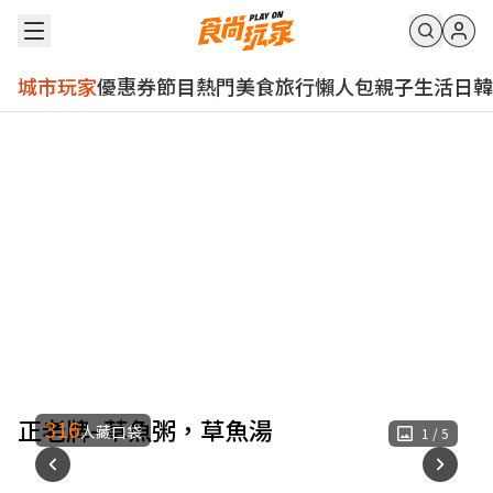
城市玩家
優惠券
節目
熱門
美食
旅行
懶人包
親子
生活
日韓
正老牌–草魚粥，草魚湯
316
人藏口袋
1
/
5