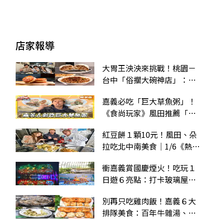
店家報導
大胃王泱泱來挑戰！桃園－
台中「俗擱大碗神店」：拳
頭大飯糰、３倍起司車輪餅
嘉義必吃「巨大草魚粥」！
《食尚玩家》風田推薦「正
老牌–草魚粥，草魚湯」
紅豆餅１顆10元！風田、朵
拉吃北中南美食｜1/6《熱血
48小時》店家資訊
衝嘉義賞國慶煙火！吃玩１
日遊６亮點：打卡玻璃屋昆
蟲館、衝巨型海盜船放電
別再只吃雞肉飯！嘉義６大
排隊美食：百年牛雜湯、