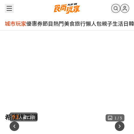
城市玩家
優惠券
節目
熱門
美食
旅行
懶人包
親子
生活
日韓
希望綠豆湯
93
人藏口袋
1
/
5