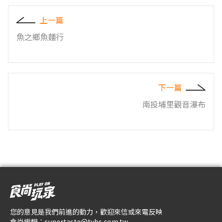
上一篇
魚之鄉魚麵行
下一篇
南投埔里觀音瀑布
您的意見是我們前進的動力，歡迎來信或來電反映
食尚編輯：
supertaste@tvbs.com.tw