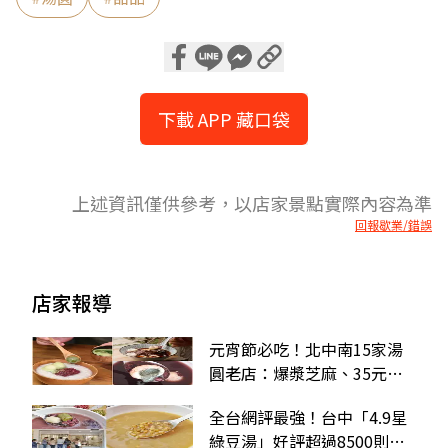
下載 APP 藏口袋
上述資訊僅供參考，以店家景點實際內容為準
回報歇業/錯誤
店家報導
元宵節必吃！北中南15家湯
圓老店：爆漿芝麻、35元圓
仔湯、Q彈抹茶白玉
全台網評最強！台中「4.9星
綠豆湯」好評超過8500則，