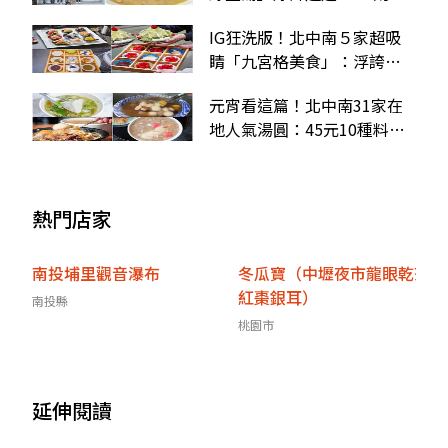
香Q黑糖珍珠咀嚼控必加
IG狂洗版！北中南５家超吸
睛「九宮格美食」：浮誇草
莓拼盤、限定版港式點心
元宵看這篇！北中南31家在
地人氣湯圓：45元10種料、
古早味冷熱冰、三角形鹹圓
熱門店家
南投埔里觀音瀑布
冬瓜寶（中壢夜市龍眼乾茶
紅棗銀耳）
南投縣
桃園市
延伸閱讀