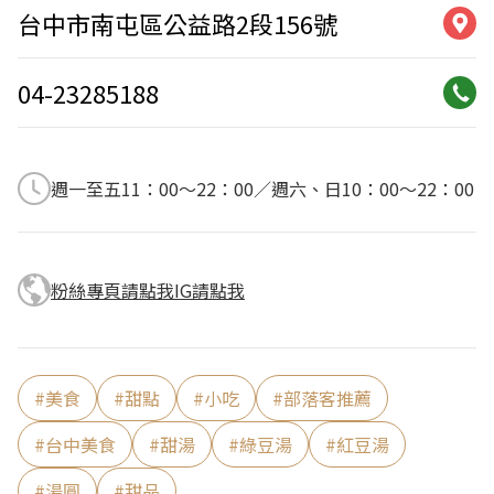
台中市南屯區公益路2段156號
04-23285188
週一至五11：00～22：00／週六、日10：00～22：00
粉絲專頁請點我
IG請點我
#
美食
#
甜點
#
小吃
#
部落客推薦
#
台中美食
#
甜湯
#
綠豆湯
#
紅豆湯
#
湯圓
#
甜品