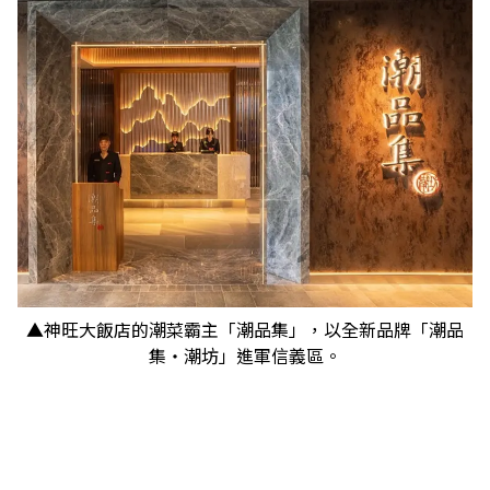
▲神旺大飯店的潮菜霸主「潮品集」，以全新品牌「潮品
集‧潮坊」進軍信義區。