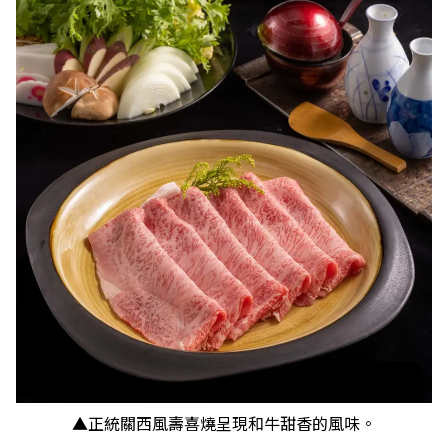
▲正統關西風壽喜燒呈現和牛甜香的風味。