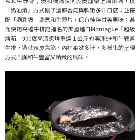
煮和牛赤身；澳和橫膈膜則於炭爐架上鑄鐵鍋，以
「奶油燒」方式賦予濃郁香氣與軟嫩多汁口感；並搭
配「涮涮鍋」涮煮和牛薄片，保有純粹甘美原味；甚
而使用高檔牛排館指名的美國進口Montague「超級
烤箱」900度高溫炙烤重達１公斤的澳洲9+和牛戰斧
牛排，造就表皮焦脆、內裡柔嫩多汁，多樣化的呈現
方式凸顯和牛豐富又精緻的風味。