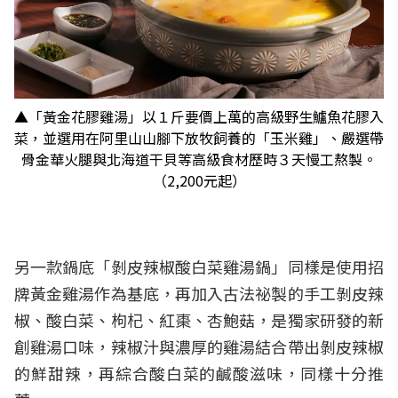
▲「黃金花膠雞湯」以１斤要價上萬的高級野生鱸魚花膠入
菜，並選用在阿里山山腳下放牧飼養的「玉米雞」、嚴選帶
骨金華火腿與北海道干貝等高級食材歷時３天慢工熬製。
（2,200元起）
另一款鍋底「剝皮辣椒酸白菜雞湯鍋」同樣是使用招
牌黃金雞湯作為基底，再加入古法祕製的手工剝皮辣
椒、酸白菜、枸杞、紅棗、杏鮑菇，是獨家研發的新
創雞湯口味，辣椒汁與濃厚的雞湯結合帶出剝皮辣椒
的鮮甜辣，再綜合酸白菜的鹹酸滋味，同樣十分推