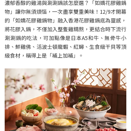
濃郁香醇的雞湯與涮涮鍋該怎麼選？「如嬌花膠雞鍋
物」讓你無須煩惱，一次盡享雙重美味！12/9才開幕
的「如嬌花膠雞鍋物」融入香港花膠雞鍋底為靈感，
將花膠入鍋，不僅加入整隻雞精熬，更結合時下流行
涮涮鍋的吃法，可加點像是日本A5和牛、無骨牛小
排、鮮雞佛、活波士頓龍蝦、紅蟳、生食級干貝等頂
級食材，稱得上是「補上加補」。