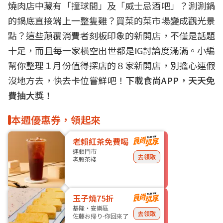
燒肉
店中藏有「撞球間」及「威士忌酒吧」？涮涮鍋
的鍋底直接端上一整隻雞？買菜的
菜市場
變成觀光景
點？這些顛覆消費者刻板印象的新開店，不僅是話題
十足，而且每一家橫空出世都是
IG
討論度滿滿。小編
幫你整理１月份值得探店的８家新開店，別擔心連假
沒地方去，快去卡位嘗鮮吧！
下載食尚APP，天天免
費抽大獎！
本週優惠券，領起來
老賴紅茶免費喝
連鎖門市
去領取
老賴茶棧
玉子燒75折
基隆・安樂區
去領取
佐藤お帰り-你回來了