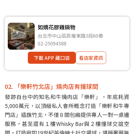
如嬌花膠雞鍋物
台北市中山區民權東路3段60巷
02-25094588
下載 APP 藏口袋
看店家資訊
02. 「樂軒竹北店」燒肉店有撞球間
發跡自台中的知名和牛燒肉店「樂軒」，年底耗資
5,000萬元，以頂級私人會所概念打造「樂軒和牛專
門店」插旗竹北，不僅８間包廂提供專人一對一桌邊
服務，甚至還有１樓Whisky Bar與２樓撞球交誼空
間，打造宛如19世紀英倫紳士社交場域，堪稱奢華無