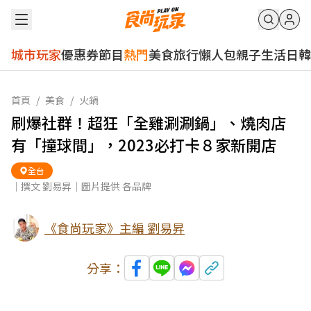
城市玩家
優惠券
節目
熱門
美食
旅行
懶人包
親子
生活
日韓
首頁
/
美食
/
火鍋
刷爆社群！超狂「全雞涮涮鍋」、燒肉店
有「撞球間」，2023必打卡８家新開店
全台
｜撰文 劉易昇｜圖片提供 各品牌
《食尚玩家》主編 劉易昇
分享：