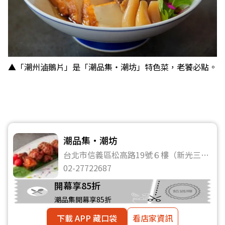
▲「潮州滷鵝片」是「潮品集‧潮坊」特色菜，老饕必點。
潮品集‧潮坊
台北市信義區松高路19號６樓（新光三越
信義新天地A4館）
02-27722687
開幕享85折
潮品集開幕享85折
下載 APP 藏口袋
看店家資訊