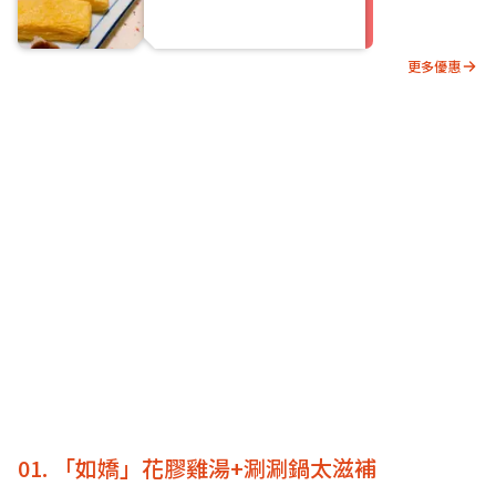
更多優惠
01. 「如嬌」花膠雞湯+涮涮鍋太滋補