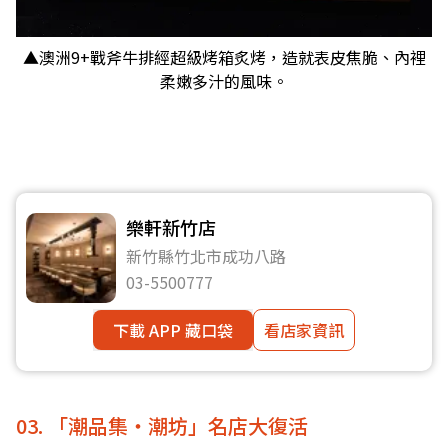
▲澳洲9+戰斧牛排經超級烤箱炙烤，造就表皮焦脆、內裡
柔嫩多汁的風味。
樂軒新竹店
新竹縣竹北市成功八路
03-5500777
下載 APP 藏口袋
看店家資訊
03. 「潮品集‧潮坊」名店大復活