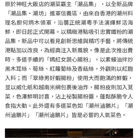
原於神旺大飯店的潮菜霸主「潮品集」，以全新品牌
「潮品集‧潮坊」進軍信義區，由來自香港的潮州料
理名廚何炳木領軍，沿襲正統潮粵手法演繹鮮活海
鮮，即日起正式開幕。以精緻港點吸引忠實鐵粉的潮
品集，新品中可以看見創新思維與精巧手藝，將傳統
港點加以改良，為經典注入新風貌。像是此次推出費
時、多道手續的「嫣紅女蔬心腸粉」，以素蠔油拌炒
黑木耳絲、筍絲、紅蘿蔔絲及香菇絲，外觀則以紅麴
入料；而「翠綠男好蝦腸粉」使用大而飽滿的鮮蝦，
並以威化紙和越南米網包裹後油炸，腸粉皮則加入莧
菜，色澤鮮明討喜，沾上祕製腸粉醬，蓬鬆酥脆令人
食指大動。此外還有多道菜色如「潮州滷鵝片」「潮
州滷鵝片」「潮州滷鵝片」皆是必嘗的人氣菜色。