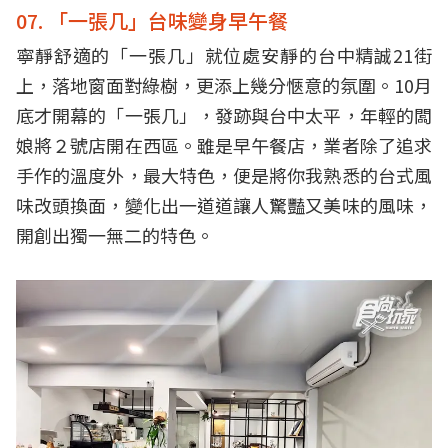
07. 「一張几」台味變身早午餐
寧靜舒適的「一張几」就位處安靜的台中精誠21街
上，
落地窗面對綠樹，更添上幾分愜意的氛圍。10月
底才開幕的「
一張几」，發跡與台中太平，年輕的闆
娘將２號店開在西區。
雖是早午餐店，業者除了追求
手作的溫度外，最大特色，
便是將你我熟悉的台式風
味改頭換面，
變化出一道道讓人驚豔又美味的風味，
開創出獨一無二的特色。