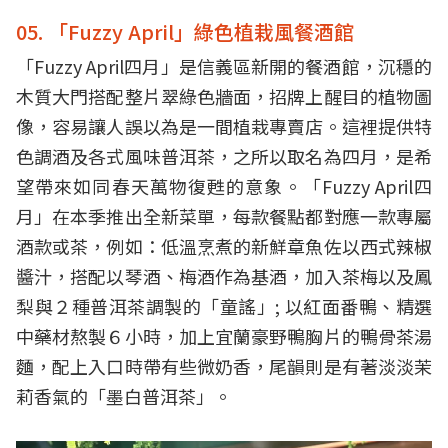
05. 「Fuzzy April」綠色植栽風餐酒館
「Fuzzy April四月」是信義區新開的餐酒館，沉穩的
木質大門搭配整片翠綠色牆面，招牌上醒目的植物圖
像，容易讓人誤以為是一間植栽專賣店。這裡提供特
色調酒及各式風味普洱茶，之所以取名為四月，是希
望帶來如同春天萬物復甦的意象。「Fuzzy April四
月」在本季推出全新菜單，每款餐點都對應一款專屬
酒款或茶，例如：低溫烹煮的新鮮章魚佐以西式辣椒
醬汁，搭配以琴酒、梅酒作為基酒，加入茶梅以及鳳
梨與２種普洱茶調製的「童謠」; 以紅面番鴨、精選
中藥材熬製６小時，加上宜蘭豪野鴨胸片的鴨骨茶湯
麵，配上入口時帶有些微奶香，尾韻則是有著淡淡茉
莉香氣的「墨白普洱茶」。