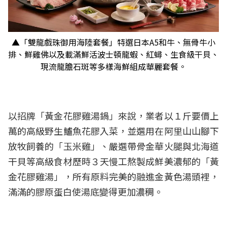
▲「雙龍戲珠御用海陸套餐」特選日本A5和牛、無骨牛小
排、鮮雞佛以及載滿鮮活波士頓龍蝦、紅蟳、生食級干貝、
現流龍膽石斑等多樣海鮮組成華麗套餐。
以招牌「黃金花膠雞湯鍋」來說，業者以１斤要價上
萬的高級野生鱸魚花膠入菜，並選用在阿里山山腳下
放牧飼養的「玉米雞」、嚴選帶骨金華火腿與北海道
干貝等高級食材歷時３天慢工熬製成鮮美濃郁的「黃
金花膠雞湯」，所有原料完美的融進金黃色湯頭裡，
滿滿的膠原蛋白使湯底變得更加濃稠。