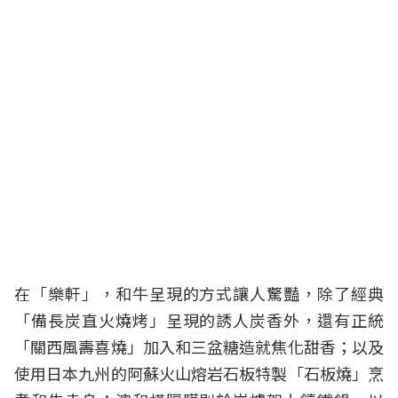
在「樂軒」，和牛呈現的方式讓人驚豔，除了經典
「備長炭直火燒烤」呈現的誘人炭香外，還有正統
「關西風壽喜燒」加入和三盆糖造就焦化甜香；以及
使用日本九州的阿蘇火山熔岩石板特製「石板燒」烹