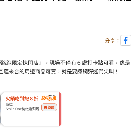
分享：
彈路跑限定快閃店」，現場不僅有６處
打卡點
可看，像是
本空運來台的周邊商品可買，就是要讓鋼彈迷們尖叫！
火鍋吃到飽８折
高雄
去領取
Smile One精緻涮涮鍋