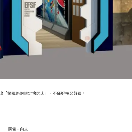
將展出「鋼彈路跑限定快閃店」，不僅好拍又好買。
廣告 - 內文