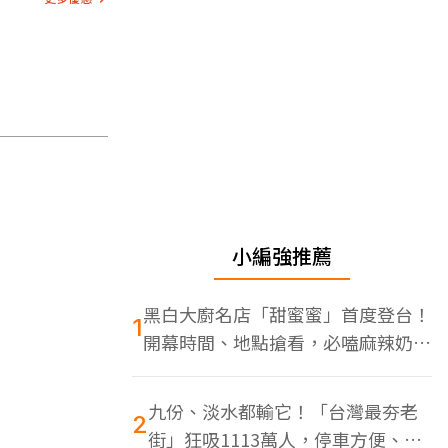
小編強推薦
黑白大廚名店「甜蜜蜜」首度登台！
1
開幕時間、地點搶看，必嗑麻辣奶油
蝦
九份、淡水都輸它！「台灣最夯老
2
街」狂吸1113萬人，停車方便、特