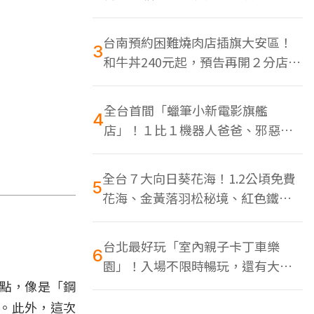
色美食多
台南預約困難燒肉店插旗大安區！
3
和牛丼240元起，預告再開２分店、
地點曝光
全台首間「蠟筆小新電影旗艦
4
店」！１比１機器人爸爸、邪惡正
男，百款周邊買翻
全台７大向日葵花海！1.2公頃免費
5
花海、金黃落羽松秘境、紅色鐵橋
同框
台北最好玩「室內親子卡丁車樂
6
園」！入場不限時暢玩，還有大螢
幕Switch遊戲區
卡點，像是「鋼
。此外，這次