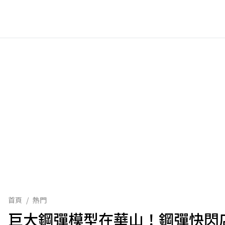
首頁
/
熱門
巨大鋼彈模型在華山！鋼彈快閃