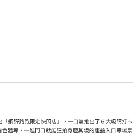
華山展出「鋼彈路跑限定快閃店」，一口氣推出了６大吸睛打
角色牆等，一進門口就能狂拍身歷其境的座艙入口等場景