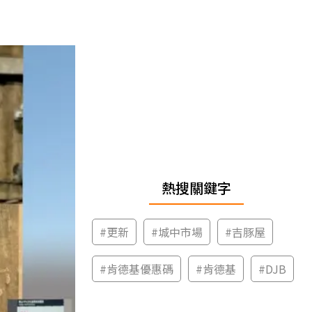
熱搜關鍵字
#
更新
#
城中市場
#
吉豚屋
#
肯德基優惠碼
#
肯德基
#
DJB