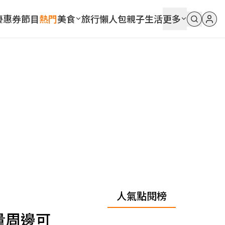
優惠券
節目
熱門
美食
旅行
懶人包
親子
生活
更多
人氣點閱榜
量周邊可