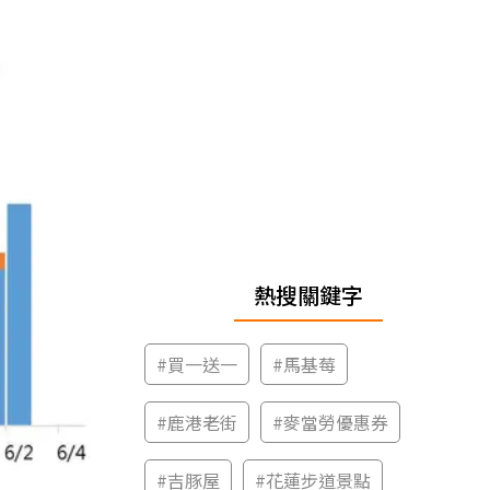
熱搜關鍵字
#
買一送一
#
馬基莓
#
鹿港老街
#
麥當勞優惠券
#
吉豚屋
#
花蓮步道景點