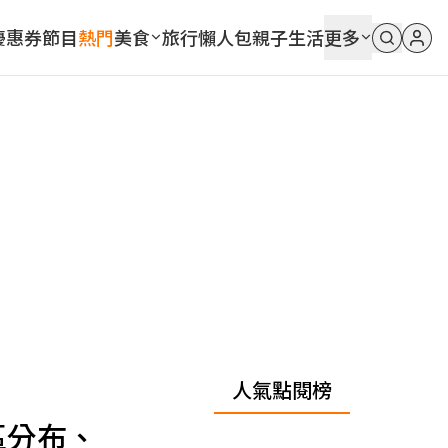
優惠券
節目
熱門
美食
旅行
懶人包
親子
生活
更多
人氣點閱榜
區分布、