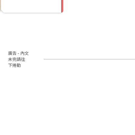
廣告 - 內文
未完請往
下捲動