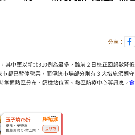
分享：
例，其中更以新北310例為最多，雖前２日
校正回歸
數降低
夜市都已暫停營業，而
傳統市場
部分則有３大措施須遵守
時掌握熱區分布、篩檢站位置、熱區防疫中心等訊息。
食
玉子燒75折
基隆・安樂區
去領取
佐藤お帰り-你回來了