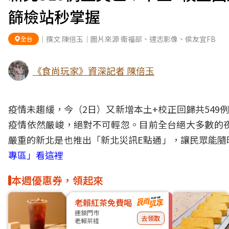
篩檢站秒掌握
｜撰文 陳倍玉｜圖片來源 衛福部、達志影像、侯友宜FB
全台
《食尚玩家》資深記者 陳倍玉
疫情
未趨緩，今（2日）又新增本土+校正回歸共549
疫情依然嚴峻，絕對不可輕忽。目前全台絕大多數的
嚴重的新北是也推出「新北災訊E點通」，讓民眾能隨
專區」看這裡
本週優惠券，領起來
老賴紅茶免費喝
連鎖門市
去領取
老賴茶棧