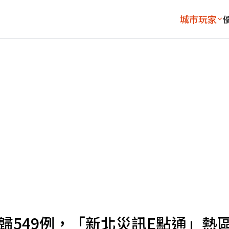
城市玩家
回歸549例，「新北災訊E點通」熱