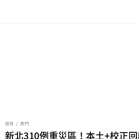
首頁
/
熱門
新北310例重災區！本土+校正