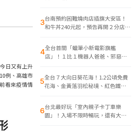
色美食多
台南預約困難燒肉店插旗大安區！
3
和牛丼240元起，預告再開２分店、
地點曝光
全台首間「蠟筆小新電影旗艦
4
店」！１比１機器人爸爸、邪惡正
男，百款周邊買翻
但今日又有上升
10例、高雄市
全台７大向日葵花海！1.2公頃免費
5
前看來疫情情
花海、金黃落羽松秘境、紅色鐵橋
同框
台北最好玩「室內親子卡丁車樂
6
園」！入場不限時暢玩，還有大螢
幕Switch遊戲區