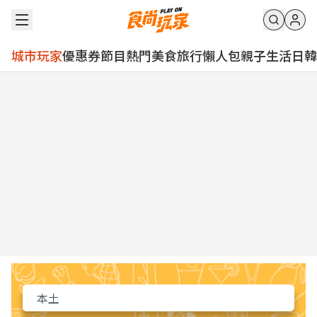
城市玩家
優惠券
節目
熱門
美食
旅行
懶人包
親子
生活
日韓