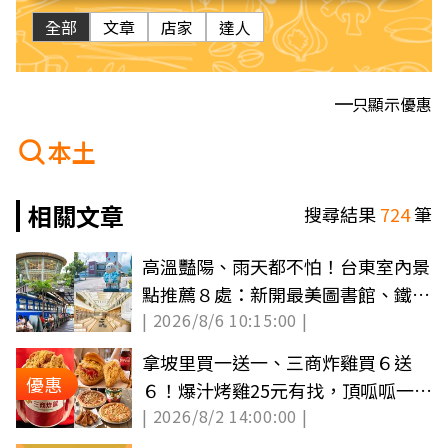
全部
文章
店家
達人
只顯示優惠
本土
相關文章
搜尋結果
724
筆
高溫豔陽、雨天都不怕！台東室內景
點推薦８處：新開最美圖書館、鐵路
| 2026/8/6 10:15:00 |
便當故鄉
拿坡里買一送一、三商炸雞買６送
優惠
６！爆汁烤雞25元有找，頂呱呱一斤
| 2026/8/2 14:00:00 |
雞６折