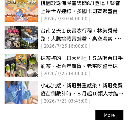
桃園珍珠海岸音樂節8/1登場！聲音
上岸世界連線，多國卡司齊聚盛夏
| 2026/7/30 04:00:00 |
台南２天１夜冒險行程，林美秀帶
路！大膽挑戰青蛙羹、高空滑索，現
| 2026/7/25 16:00:00 |
採愛文芒果
抹茶控的一日大稻埕！５站喝台日手
刷茶、逛百年雜貨、老宅吃整桌抹茶
| 2026/7/25 14:00:00 |
甜點
小心流感、新冠雙重感染！新冠免費
疫苗倒數計時，８月起10類人才能公
| 2026/7/23 03:45:00 |
費接種
More