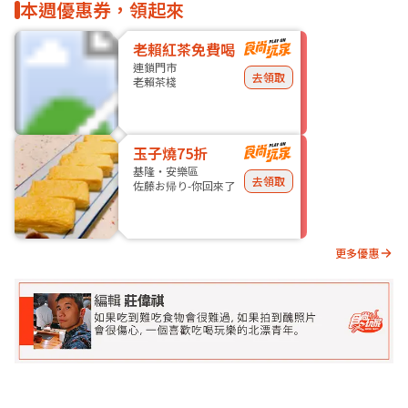
本週優惠券，領起來
老賴紅茶免費喝
連鎖門市
去領取
老賴茶棧
玉子燒75折
基隆・安樂區
去領取
佐藤お帰り-你回來了
更多優惠