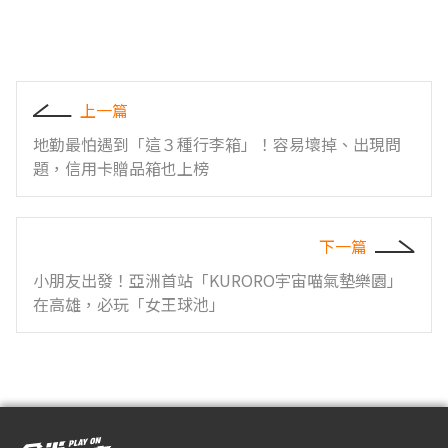
上一篇
地勤最怕遇到「這３種行李箱」！容易壞掉、出現問
題，信用卡贈品箱也上榜
下一篇
小朋友出發！亞洲首站「KURORO宇宙喵氣墊樂園」
在高雄，必玩「女王球池」