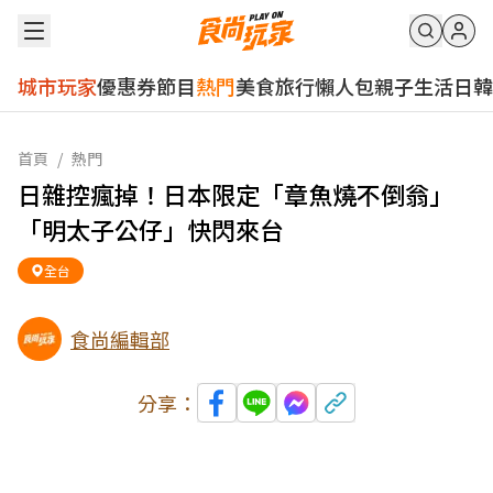
城市玩家
優惠券
節目
熱門
美食
旅行
懶人包
親子
生活
日韓
首頁
/
熱門
日雜控瘋掉！日本限定「章魚燒不倒翁」
「明太子公仔」快閃來台
全台
食尚編輯部
分享：