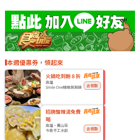
本週優惠券，領起來
火鍋吃到飽８折
高雄
去領取
Smile One精緻涮涮鍋
招牌酸辣湯免費
喝
高雄・鳳山區
去領取
今鼎手工水餃