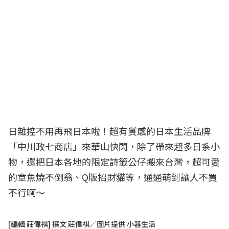
日雜控不用再飛日本啦！超有質感的日本生活品牌
「中川政七商店」來華山快閃，除了帶來超多日系小
物，還把日本各地的限定詩籤公仔搬來台灣，超可愛
的章魚燒不倒翁、Q版招財貓等，通通萌到讓人不買
不行啊～
[編輯 莊偉祺] 撰文 莊偉祺／圖片提供 小器生活