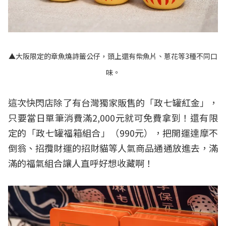
▲大阪限定的章魚燒詩籤公仔，頭上還有柴魚片、蔥花等3種不同口
味。
這次快閃店除了有台灣獨家販售的「政七罐紅金」，
只要當日單筆消費滿2,000元就可免費拿到！還有限
定的「政七罐福箱組合」（990元），把開運達摩不
倒翁、招攬財運的招財貓等人氣商品通通放進去，滿
滿的福氣組合讓人直呼好想收藏啊！