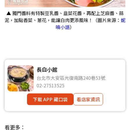
▲ 獨門醬料有特製豆乳醬、韭菜花醬，再配上芝麻醬、蒜
泥，加點香菜、蔥花，能讓白肉更添風味！（圖片來源：
妮
喃小語
）
長白小館
台北市大安區光復南路240巷53號
02-27513525
下載 APP 藏口袋
看店家資訊
看更多：