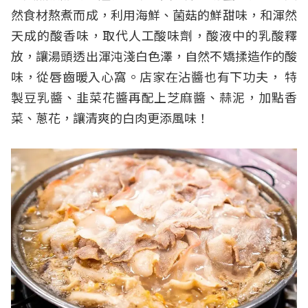
然食材熬煮而成，利用海鮮、菌菇的鮮甜味，和渾然
天成的酸香味，取代人工酸味劑，酸液中的乳酸釋
放，讓湯頭透出渾沌淺白色澤，自然不矯揉造作的酸
味，從唇齒暖入心窩。店家在沾醬也有下功夫， 特
製豆乳醬、韭菜花醬再配上芝麻醬、蒜泥，加點香
菜、蔥花，讓清爽的白肉更添風味！