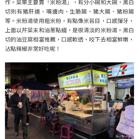
作。菜單主要賣「米粉湯」，有分小碗和大碗，黑白
切則有豬肝連、嘴邊肉、生脆腸、豬大腸、豬粉腸
等。米粉湯使用粗米粉，有點像米苔目，口感彈牙，
上面以芹菜末和油蔥點綴，是很清淡的米粉湯。黑白
切的油豆腐相當推薦，口感軟透、咬下去相當鮮嫩，
沾點辣椒非常好吃呢！