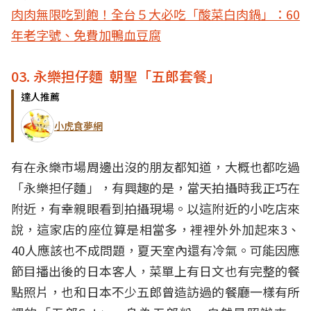
肉肉無限吃到飽！全台５大必吃「酸菜白肉鍋」：60
年老字號、免費加鴨血豆腐
03. 永樂担仔麵 朝聖「五郎套餐」
達人推薦
小虎食夢網
有在永樂市場周邊出沒的朋友都知道，大概也都吃過
「永樂担仔麵」，有興趣的是，當天拍攝時我正巧在
附近，有幸親眼看到拍攝現場。以這附近的小吃店來
說，這家店的座位算是相當多，裡裡外外加起來3、
40人應該也不成問題，夏天室內還有冷氣。可能因應
節目播出後的日本客人，菜單上有日文也有完整的餐
點照片，也和日本不少五郎曾造訪過的餐廳一樣有所