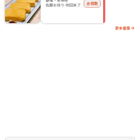
去領取
佐藤お帰り-你回來了
更多優惠