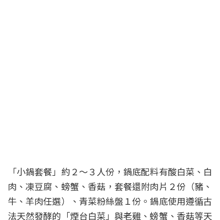
「小鍋套餐」約２～３人份，鍋底配料有酸白菜、白
肉、凍豆腐、螃蟹、香菇，套餐還附肉片２份（豬、
牛、羊肉任選）、青菜粉絲盤１份。鍋底使用遵循古
法天然發酵的「煙台白菜」與老雞、螃蟹、香菇等天