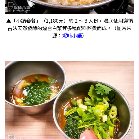
▲「小鍋套餐」（1,180元）約２～３人份，湯底使用遵循
古法天然發酵的煙台白菜等多種配料熬煮而成。（圖片來
源：
妮喃小語
）