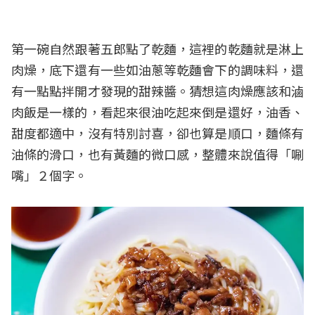
第一碗自然跟著五郎點了乾麵，這裡的乾麵就是淋上
肉燥，底下還有一些如油蔥等乾麵會下的調味料，還
有一點點拌開才發現的甜辣醬。猜想這肉燥應該和滷
肉飯是一樣的，看起來很油吃起來倒是還好，油香、
甜度都適中，沒有特別討喜，卻也算是順口，麵條有
油條的滑口，也有黃麵的微口感，整體來說值得「唰
嘴」２個字。