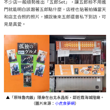
不少店一般順勢推出「五郎Set」，讓五郎粉不用進
門就能明白該跟著五郎點什麼，店裡也貼著拍攝當天
和店主合照的照片，據說後來五郎還曾私下到訪，可
見是真愛。
▲「原味魯肉飯」隱身在台北永昌街，鄰近霞海城隍廟。
（圖片來源：
小虎食夢網
）