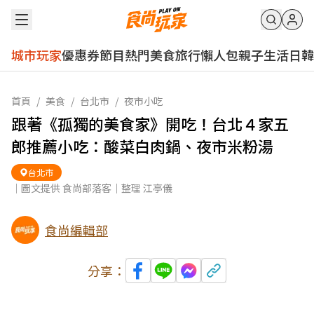
城市玩家
優惠券
節目
熱門
美食
旅行
懶人包
親子
生活
日韓
首頁
/
美食
/
台北市
/
夜市小吃
跟著《孤獨的美食家》開吃！台北４家五
郎推薦小吃：酸菜白肉鍋、夜市米粉湯
台北市
｜圖文提供 食尚部落客｜整理 江亭儀
食尚編輯部
分享：