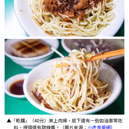
▲「乾麵」（40元）淋上肉燥，底下還有一些如油蔥等佐
料，裡頭還有甜辣醬。（圖片來源：
小虎食夢網
）