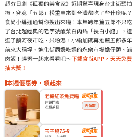
超夯日劇《孤獨的美食家》近期驚喜現身台北街頭拍
攝，究竟「五郎」松重豐來到台灣都吃了些什麼呢？
食尚小編通通幫你搜出來啦！本集跨年篇五郎不只吃
了台北超經典的老字號酸菜白肉鍋「長白小館」，還
逛了饒河夜市吃、米粉湯，小編加碼再推薦五郎多年
前來大稻埕、迪化街周邊吃過的永樂市場擔仔麵、滷
肉飯！趕緊一起來看看吧～
下載食尚APP，天天免費
抽大獎！
本週優惠券，領起來
老賴紅茶免費喝
連鎖門市
去領取
老賴茶棧
玉子燒75折
基隆・安樂區