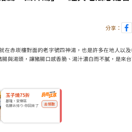
分享：
就在赤崁樓對面的
老字號
四神湯，也是許多
在地人
以及
豬腸與湯頭，讓豬腸口感香脆、湯汁濃白而不膩，是來台
玉子燒75折
基隆・安樂區
去領取
佐藤お帰り-你回來了