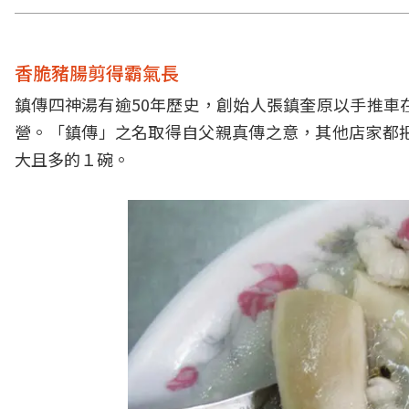
香脆豬腸剪得霸氣長
鎮傳四神湯有逾50年歷史，創始人張鎮奎原以手推車
營。「鎮傳」之名取得自父親真傳之意，其他店家都
大且多的１碗。