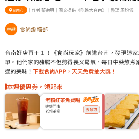
｜作者 蔡宗明｜圖文提供《吃進大台南》｜整理 周盼儀
台南市
食尚編輯部
台南好店再＋１！《食尚玩家》前進
台南
，發現這家
單。他們家的豬腸不但剪得長又霸氣，每日中藥熬煮
過的美味！
下載食尚APP，天天免費抽大獎！
本週優惠券，領起來
老賴紅茶免費喝
連鎖門市
去領取
老賴茶棧