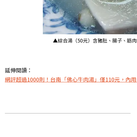
▲綜合湯（50元）含豬肚、腸子、筋
延伸閱讀：
網評超過1000則！台南「佛心牛肉湯」僅110元，內