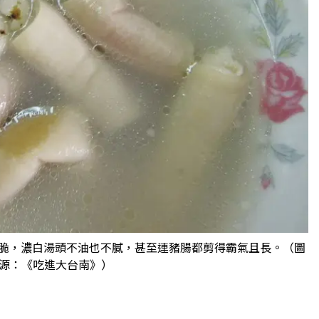
Q脆，濃白湯頭不油也不膩，甚至連豬腸都剪得霸氣且長。（圖
源：《吃進大台南》）