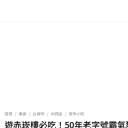
首頁
/
美食
/
台南市
/
中西區
/
夜市小吃
遊赤崁樓必吃！50年老字號霸