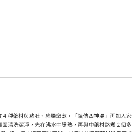
實４種藥材與豬肚、豬腸燉煮，「鎮傳四神湯」再加入家
翻面清洗潔淨，先在沸水中燙熟，再與中藥材熬煮２個