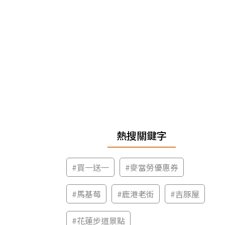
熱搜關鍵字
#
買一送一
#
麥當勞優惠券
#
馬基莓
#
鹿港老街
#
吉豚屋
#
花蓮步道景點