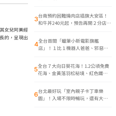
色美食多
台南預約困難燒肉店插旗大安區！
3
和牛丼240元起，預告再開２分店、
由其女兒阿美經
地點曝光
長的，呈現出
全台首間「蠟筆小新電影旗艦
4
店」！１比１機器人爸爸、邪惡正
男，百款周邊買翻
全台７大向日葵花海！1.2公頃免費
5
花海、金黃落羽松秘境、紅色鐵橋
同框
台北最好玩「室內親子卡丁車樂
6
園」！入場不限時暢玩，還有大螢
幕Switch遊戲區