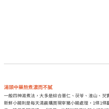
湯頭中藥熬煮濃而不膩
一般四神湯煮法，大多是綜合薏仁、茯苓、淮山、芡
新鮮小腸則是每天清晨購買現宰豬小腸處理，1條1條