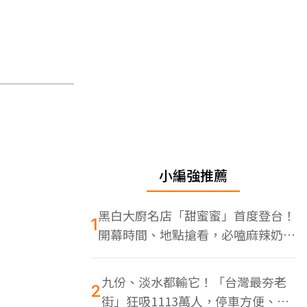
小編強推薦
黑白大廚名店「甜蜜蜜」首度登台！
1
開幕時間、地點搶看，必嗑麻辣奶油
蝦
九份、淡水都輸它！「台灣最夯老
2
街」狂吸1113萬人，停車方便、特