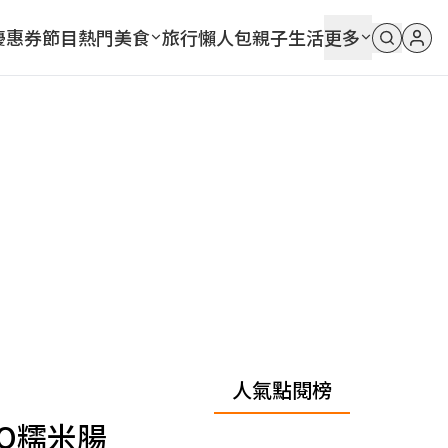
優惠券
節目
熱門
美食
旅行
懶人包
親子
生活
更多
人氣點閱榜
Q糯米腸