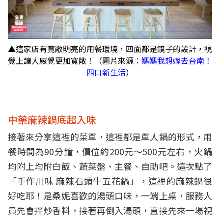
▲這家店有寬敞明亮的用餐環境，四面都是鏡子的設計，視
覺上讓人感覺更加寬敞！（圖片來源：
媽媽我想嫁去台南！
四口新生活
）
中藥麻辣鍋底超入味
接著來分享這裡的菜單，這裡都是單人鍋的形式，用
餐時間為90分鐘，價位約200元～500元左右，火鍋
均附上均附白飯、蔬菜盤、主餐、自助吧。這次點了
「手作川味 麻辣石頭牛五花鍋」，這裡的麻辣鍋很
好吃耶！是桑妮喜歡的湯頭口味，一端上桌，服務人
員先會拌炒香料，接著再倒入湯頭，直接先來一場視