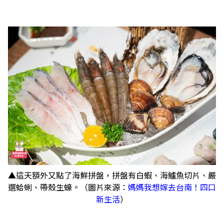
▲這天額外又點了海鮮拼盤，拼盤有白蝦、海鱸魚切片、嚴
選蛤蜊、帶殼生蠔。（圖片來源：
媽媽我想嫁去台南！四口
新生活
）