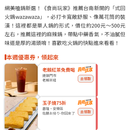
網美
嗑鍋新選！《食尚玩家》推薦
台南
新開的「弎回
火鍋
wazawaza」，必打卡寬敞舒服、像萬花筒的裝
潢！這裡都是單人鍋的形式，價位約200元～500元
左右，推薦這裡的麻辣鍋，帶點中藥香氣，不油膩但
味道是厚的湯頭唷！喜歡吃火鍋的快點進來看看！
本週優惠券，領起來
老賴紅茶免費喝
連鎖門市
去領取
老賴茶棧
玉子燒75折
基隆・安樂區
去領取
佐藤お帰り-你回來了