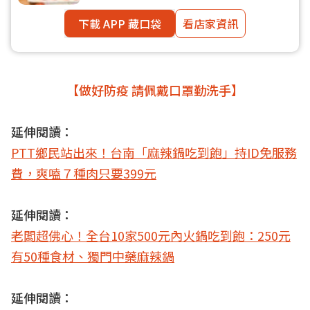
下載 APP 藏口袋
看店家資訊
【做好防疫 請佩戴口罩勤洗手】
延伸閱讀：
PTT鄉民站出來！台南「麻辣鍋吃到飽」持ID免服務
費，爽嗑７種肉只要399元
延伸閱讀：
老闆超佛心！全台10家500元內火鍋吃到飽：250元
有50種食材、獨門中藥麻辣鍋
延伸閱讀：