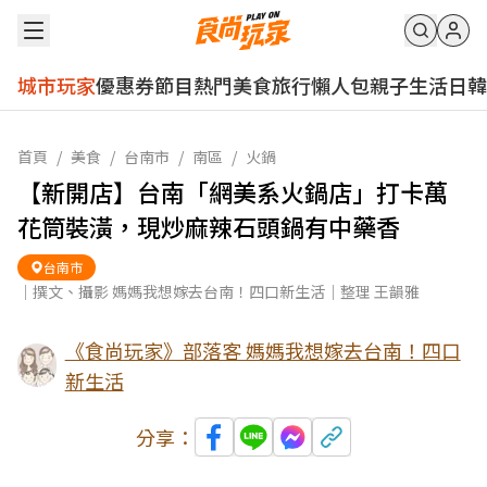
城市玩家
優惠券
節目
熱門
美食
旅行
懶人包
親子
生活
日韓
首頁
/
美食
/
台南市
/
南區
/
火鍋
【新開店】台南「網美系火鍋店」打卡萬
花筒裝潢，現炒麻辣石頭鍋有中藥香
台南市
｜撰文、攝影 媽媽我想嫁去台南！四口新生活｜整理 王韻雅
《食尚玩家》部落客 媽媽我想嫁去台南！四口
新生活
分享：