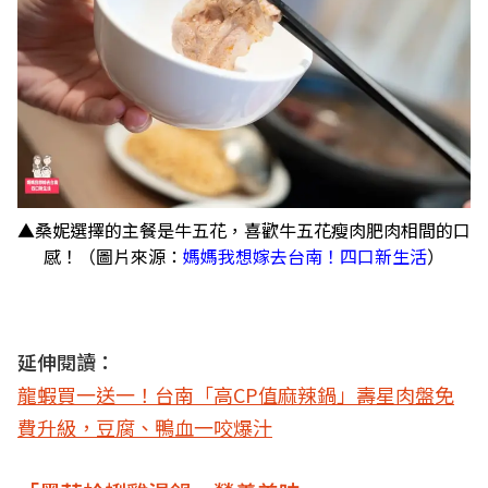
▲桑妮選擇的主餐是牛五花，喜歡牛五花瘦肉肥肉相間的口
感！（圖片來源：
媽媽我想嫁去台南！四口新生活
）
延伸閱讀：
龍蝦買一送一！台南「高CP值麻辣鍋」壽星肉盤免
費升級，豆腐、鴨血一咬爆汁