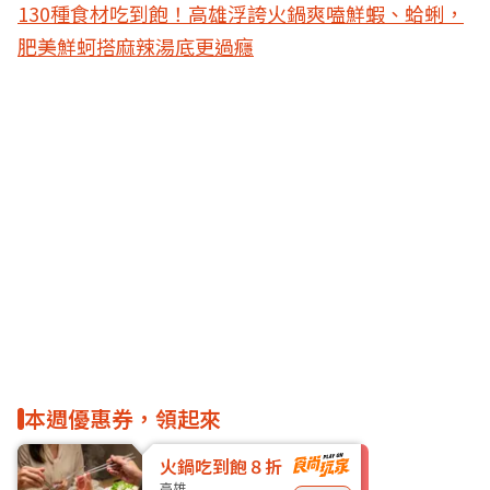
130種食材吃到飽！高雄浮誇火鍋爽嗑鮮蝦、蛤蜊，
肥美鮮蚵搭麻辣湯底更過癮
本週優惠券，領起來
火鍋吃到飽８折
高雄