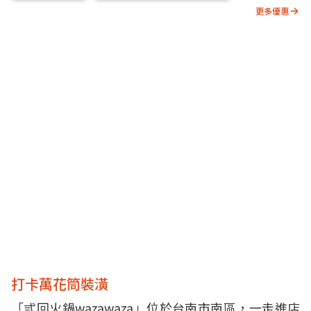
更多優惠
打卡萬花筒裝潢
「弎回火鍋wazawaza」位於台南市南區，一走進店