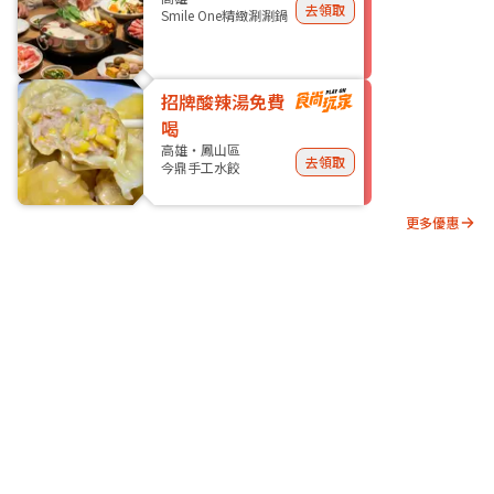
去領取
Smile One精緻涮涮鍋
招牌酸辣湯免費
喝
高雄・鳳山區
去領取
今鼎手工水餃
更多優惠