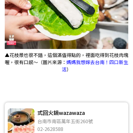
▲花枝漿也很不錯，這個滿值得點的，裡面吃得到花枝肉塊
喔，很有口感～（圖片來源：
媽媽我想嫁去台南！四口新生
活
）
弎回火鍋wazawaza
台南市南區萬年五街260號
02-2628588