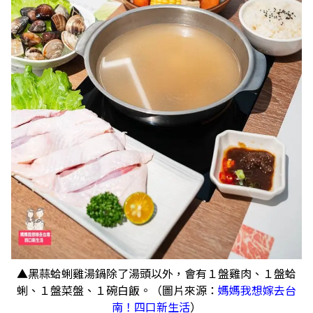
▲黑蒜蛤蜊雞湯鍋除了湯頭以外，會有１盤雞肉、１盤蛤
蜊、１盤菜盤、１碗白飯。（圖片來源：
媽媽我想嫁去台
南！四口新生活
）