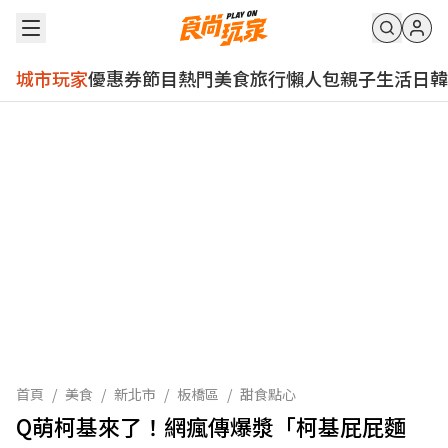
城市玩家
優惠券
節目
熱門
美食
旅行
懶人包
親子
生活
日韓
首頁
/
美食
/
新北市
/
板橋區
/
甜食點心
Q萌柯基來了！網瘋傳爆漿「柯基屁屁麵