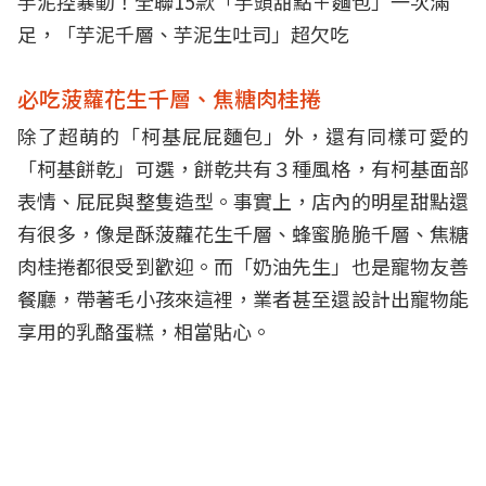
芋泥控暴動！全聯15款「芋頭甜點＋麵包」一次滿
足，「芋泥千層、芋泥生吐司」超欠吃
必吃菠蘿花生千層、焦糖肉桂捲
除了超萌的「柯基屁屁麵包」外，還有同樣可愛的
「柯基餅乾」可選，餅乾共有３種風格，有柯基面部
表情、屁屁與整隻造型。事實上，店內的明星甜點還
有很多，像是酥菠蘿花生千層、蜂蜜脆脆千層、焦糖
肉桂捲都很受到歡迎。而「奶油先生」也是寵物友善
餐廳，帶著毛小孩來這裡，業者甚至還設計出寵物能
享用的乳酪蛋糕，相當貼心。