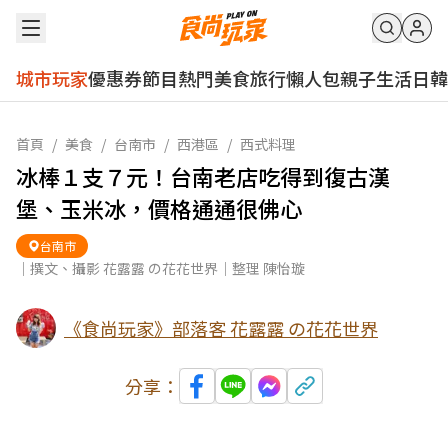
城市玩家
優惠券
節目
熱門
美食
旅行
懶人包
親子
生活
日韓
首頁
/
美食
/
台南市
/
西港區
/
西式料理
冰棒１支７元！台南老店吃得到復古漢
堡、玉米冰，價格通通很佛心
台南市
｜撰文、攝影 花露露 の花花世界｜整理 陳怡璇
《食尚玩家》部落客 花露露 の花花世界
分享：