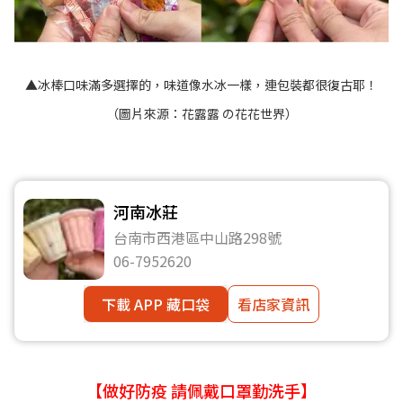
▲冰棒口味滿多選擇的，味道像水冰一樣，連包裝都很復古耶！
（圖片來源：
花露露 の花花世界
）
河南冰莊
台南市西港區中山路298號
06-7952620
下載 APP 藏口袋
看店家資訊
【做好防疫 請佩戴口罩勤洗手】