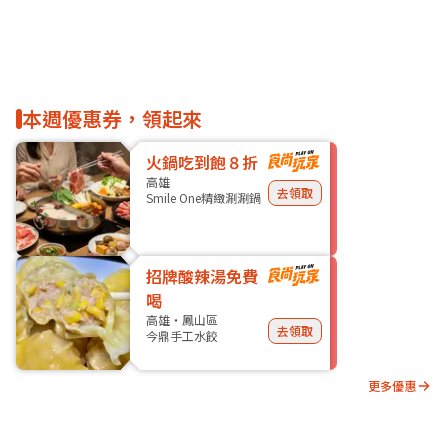
本週優惠券，領起來
火鍋吃到飽８折
高雄
去領取
Smile One精緻涮涮鍋
招牌酸辣湯免費
喝
高雄・鳳山區
去領取
今鼎手工水餃
更多優惠