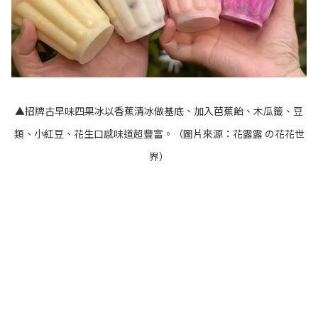
▲招牌古早味四果冰以香蕉清冰做基底、加入芭蕉飴、木瓜籤、豆
類、小紅豆、花生口感味道超豐富。
（圖片來源：
花露露 の花花世
界
）