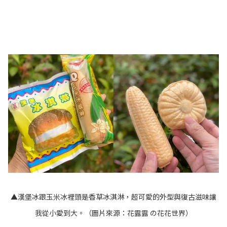
▲漢堡冰跟玉米冰裡頭是香草冰淇淋，超可愛的外型與復古滋味讓
我從小愛到大。（圖片來源：
花露露 の花花世界
）