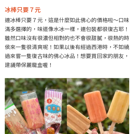
冰棒只要７元
連冰棒只要７元，這是什麼如此佛心的價格啦～口味
滿多選擇的，味道像水冰一樣，連包裝都很復古耶！
雖然口味沒有很濃但相對的也不會很甜膩，很熱的時
侯來一隻很清爽呢！如果以後有經過西港時，不如繞
過來嘗一隻復古味的佛心冰品！想要買回家的朋友，
建議帶保麗龍盒喔！