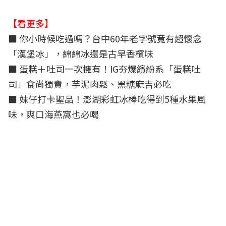
【看更多】
■ 你小時候吃過嗎？台中60年老字號竟有超懷念
「漢堡冰」，綿綿冰還是古早香檳味
■ 蛋糕＋吐司一次擁有！IG夯爆繽紛系「蛋糕吐
司」食尚獨賣，芋泥肉鬆、黑糖麻吉必吃
■ 妹仔打卡聖品！澎湖彩虹冰棒吃得到5種水果風
味，爽口海燕窩也必喝