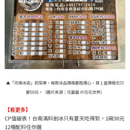
▲「河南冰店」的菜單，每款冰品價格都超佛心，買１盒價格也只
要50元。（圖片來源：
花露露 の花花世界
）
【看更多】
CP值破表！台南滿料剉冰只有夏天吃得到，1碗30元
12種配料任你選