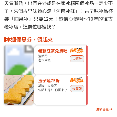
天氣漸熱，出門在外或是在家冰箱囤個冰品一定少不
了，來個
古早味
透心涼「河南冰莊」！古早味
冰品
杯
裝「四果冰」只要12元！超
佛心
價啊～70年的復古
老冰店，這價位哪裡找？
本週優惠券，領起來
老賴紅茶免費喝
連鎖門市
去領取
老賴茶棧
玉子燒75折
基隆・安樂區
去領取
佐藤お帰り-你回來了
更多優惠