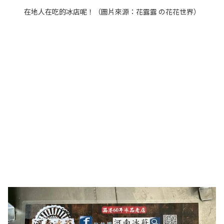
在地人在吃的冰店呢！（圖片來源：
花露露 の花花世界
）