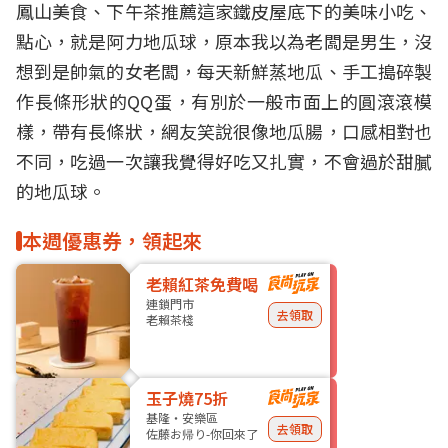
鳳山
美食
、下午茶推薦這家鐵皮屋底下的美味小吃、
點心
，就是阿力
地瓜球
，原本我以為老闆是男生，沒
想到是帥氣的女老闆，每天新鮮蒸地瓜、手工搗碎製
作長條形狀的QQ蛋，有別於一般市面上的圓滾滾模
樣，帶有長條狀，網友笑說很像地瓜腸，口感相對也
不同，吃過一次讓我覺得好吃又扎實，不會過於甜膩
的地瓜球。
本週優惠券，領起來
老賴紅茶免費喝
連鎖門市
去領取
老賴茶棧
玉子燒75折
基隆・安樂區
去領取
佐藤お帰り-你回來了