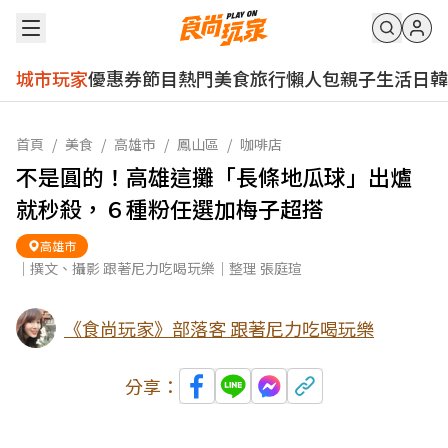
城市玩家
優惠券
節目
熱門
美食
旅行
懶人包
親子
生活
日韓
首頁
/
美食
/
高雄市
/
鳳山區
/
咖啡店
不是圓的！高雄這攤「長條地瓜球」出爐
就秒殺，６種粉任選加梅子超搭
高雄市
｜撰文、攝影 跟著尼力吃喝玩樂｜整理 張庭瑄
《食尚玩家》部落客 跟著尼力吃喝玩樂
分享：