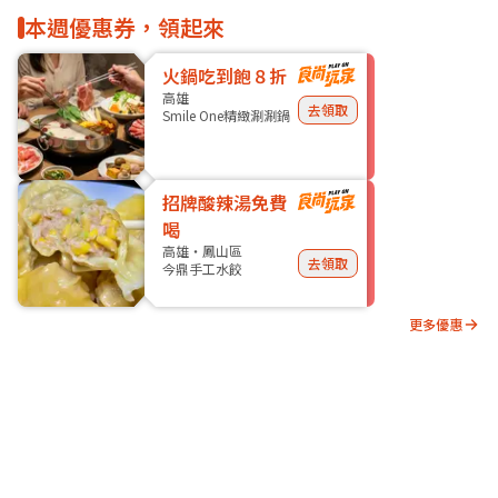
本週優惠券，領起來
火鍋吃到飽８折
高雄
去領取
Smile One精緻涮涮鍋
招牌酸辣湯免費
喝
高雄・鳳山區
去領取
今鼎手工水餃
更多優惠