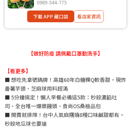
0989-544-775
下載 APP 藏口袋
看店家資訊
【做好防疫 請佩戴口罩勤洗手】
【看更多】
■ 想吃先拿號碼牌！高雄60年白糖粿Q軟香甜，現炸
番薯芋頭、芝麻球用料超滿
■ 5分鐘搞定！懶人早餐必備這5款：秒殺濃餡吐
司、全台唯一爆漿饅頭、食尚OS桑極品包
■
開賣就排隊！台中人氣麻糬燒8種口味鹹甜都有，
秒殺地瓜球也要搶