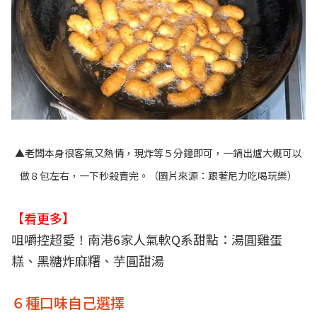
▲老闆本身很客氣又熱情，現炸等５分鐘即可，一鍋出爐大概可以
做８包左右，一下秒殺賣完。（圖片來源：
跟著尼力吃喝玩樂
）
【看更多】
咀嚼控超愛！南港6家人氣軟Q系甜點：湯圓雞蛋
糕、黑糖炸麻糬、芋圓甜湯
６種口味自己選擇