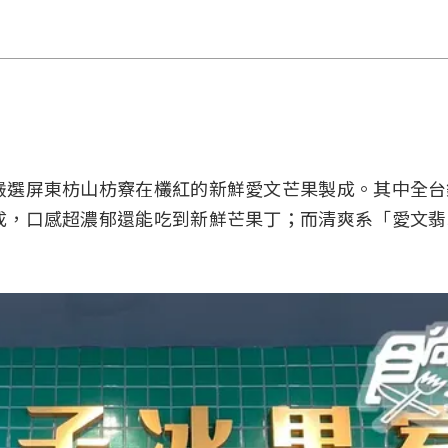
嚴選屏東枋山枋竂在欉紅的新鮮愛文芒果製成。其中全台
成，口感超濃郁還能吃到新鮮芒果丁；而清爽系「愛文翡