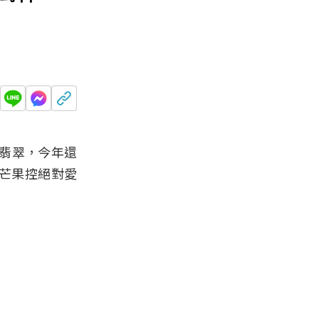
翡翠，今年還
芒果控絕對愛