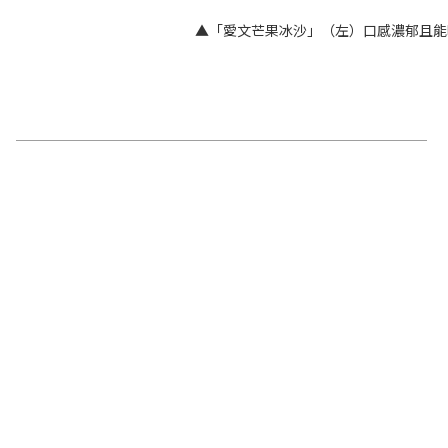
▲「愛文芒果冰沙」（左）口感濃郁且能