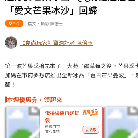
「愛文芒果冰沙」回歸
｜撰文、攝影 陳倍玉
全台
《食尚玩家》資深記者 陳倍玉
第一波芒果季搶先來了！
大苑子
繼草莓之後，芒果季
加碼在市府夢想店推出全新冰品「夏日芒果曼波」，
翻！
本週優惠券，領起來
蛋捲優惠再送提
袋
連鎖門市
去領取
實心蛋捲