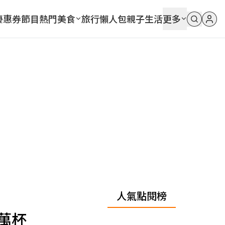
優惠券
節目
熱門
美食
旅行
懶人包
親子
生活
更多
人氣點閱榜
萬杯