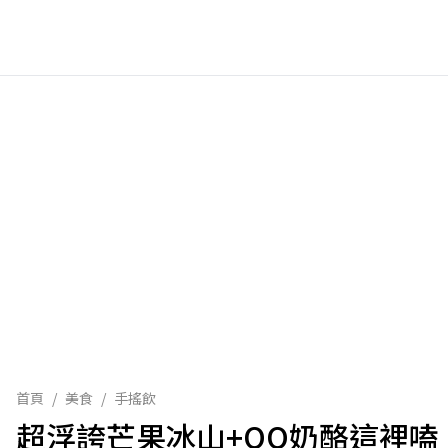
首頁
/
美食
/
手搖飲
超浮誇芒果冰山+QQ奶酪這裡