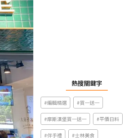
熱搜關鍵字
#
編輯精選
#
買一送一
#
摩斯漢堡買一送一
#
平價日料
#
伴手禮
#
士林美食