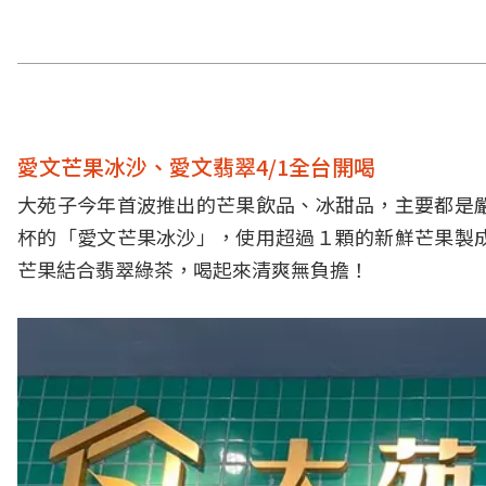
愛文芒果冰沙、愛文翡翠4/1全台開喝
大苑子今年首波推出的芒果飲品、冰甜品，主要都是
杯的「愛文芒果冰沙」，使用
超過１顆的新鮮芒果
製
芒果結合翡翠綠茶，喝起來清爽無負擔！