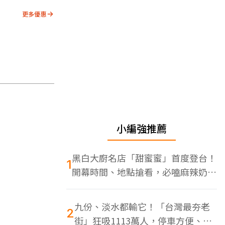
更多優惠
小編強推薦
黑白大廚名店「甜蜜蜜」首度登台！
1
開幕時間、地點搶看，必嗑麻辣奶油
蝦
九份、淡水都輸它！「台灣最夯老
2
街」狂吸1113萬人，停車方便、特