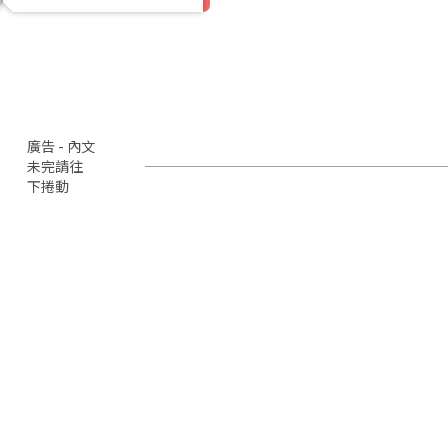
廣告 - 內文
未完請往
下捲動