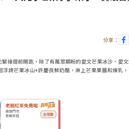
分享：
也緊接提前開跑，除了有萬眾期盼的愛文芒果冰沙、愛文
超浮誇芒果冰山+許慶良鮮奶酪，淋上芒果果醬和煉乳，
老賴紅茶免費喝
連鎖門市
去領取
老賴茶棧