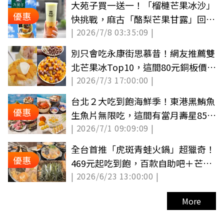
大苑子買一送一！「榴槤芒果冰沙」
優惠
快挑戰，麻古「酪梨芒果甘露」回歸
| 2026/7/8 03:35:09 |
同步喝
別只會吃永康街思慕昔！網友推薦雙
北芒果冰Top10，這間80元銅板價又
| 2026/7/3 17:00:00 |
美味
台北２大吃到飽海鮮季！東港黑鮪魚
優惠
生魚片無限吃，這間有當月壽星85折
| 2026/7/1 09:09:09 |
優惠
全台首推「虎斑青蛙火鍋」超獵奇！
優惠
469元起吃到飽，百款自助吧＋芒果
| 2026/6/23 13:00:00 |
無限夾
More