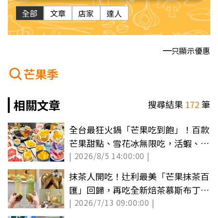
全部
文章
店家
達人
只顯示優惠
芒果季
相關文章
搜尋結果
172
筆
全台最狂火鍋「芒果吃到飽」！百款
芒果甜點、雪花冰無限吃，活蝦、雪
| 2026/8/5 14:00:00 |
蟹腳任夾
抹茶人開吃！辻利最美「芒果抹茶百
匯」回歸，再吃全新焙茶慕斯布丁、
| 2026/7/13 09:00:00 |
蛋糕