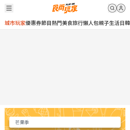
城市玩家
優惠券
節目
熱門
美食
旅行
懶人包
親子
生活
日韓