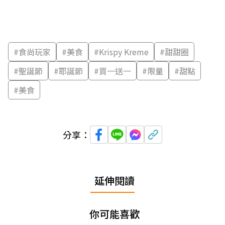
#
食尚玩家
#
美食
#
Krispy Kreme
#
甜甜圈
#
聖誕節
#
耶誕節
#
買一送一
#
限量
#
甜點
#
美食
分享：
延伸閱讀
你可能喜歡