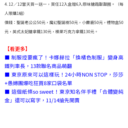
4. 12／12當天買一送一，買任12入盒贈6入原味糖霜甜甜圈。（每
人限購1組）
價錢：聖誕老公公50元，魔幻聖誕樹50元，小麋鹿50元，禮物盒50
元，英式太妃糖拿鐵130元，榛果巧克力拿鐵130元。
【看更多】
■
制服控要瘋了！卡娜赫拉「換橘色制服」變身高
鐵列車長，13款聯名商品萌翻
■
東京原來可以這樣玩！24小時NON STOP，莎莎
+愚婦團爆吃狂買8家口袋名單
■
這個紙條so sweet！東京知名伴手禮「合體變純
金」還可以寫字，11/14搶先開賣