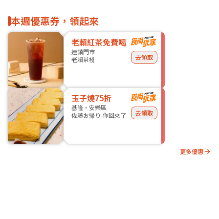
本週優惠券，領起來
老賴紅茶免費喝
連鎖門市
去領取
老賴茶棧
玉子燒75折
基隆・安樂區
去領取
佐藤お帰り-你回來了
更多優惠