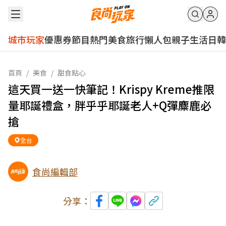
城市玩家
優惠券
節目
熱門
美食
旅行
懶人包
親子
生活
日韓
首頁
/
美食
/
甜食點心
這天買一送一快筆記！Krispy Kreme推限
量耶誕禮盒，胖乎乎耶誕老人+Q彈麋鹿必
搶
全台
食尚編輯部
分享：