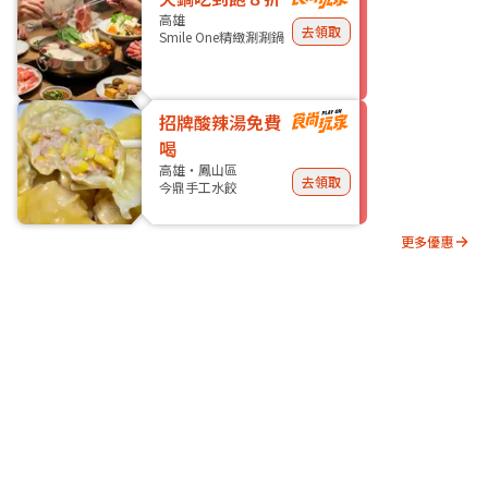
高雄
去領取
Smile One精緻涮涮鍋
招牌酸辣湯免費
喝
高雄・鳳山區
去領取
今鼎手工水餃
更多優惠