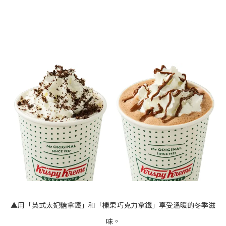
▲用「英式太妃糖拿鐵」和「榛果巧克力拿鐵」享受溫暖的冬季滋
味。