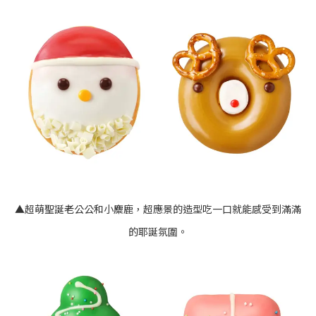
▲超萌聖誕老公公和小麋鹿，超應景的造型吃一口就能感受到滿滿
的耶誕氛圍。