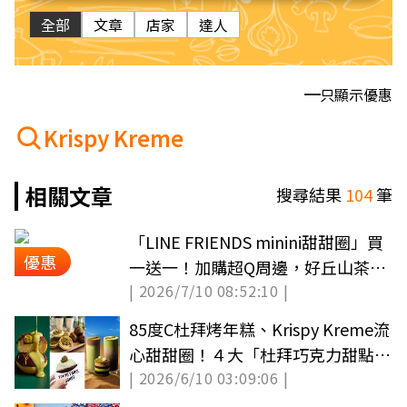
全部
文章
店家
達人
只顯示優惠
Krispy Kreme
相關文章
搜尋結果
104
筆
「LINE FRIENDS minini甜甜圈」買
優惠
一送一！加購超Q周邊，好丘山茶花
| 2026/7/10 08:52:10 |
可頌開吃
85度C杜拜烤年糕、Krispy Kreme流
心甜甜圈！４大「杜拜巧克力甜點」
| 2026/6/10 03:09:06 |
新品特蒐