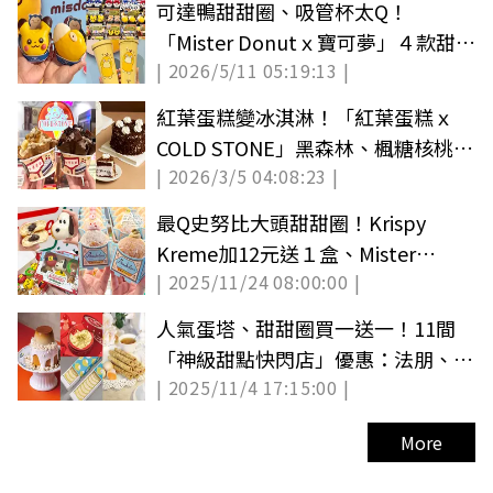
可達鴨甜甜圈、吸管杯太Q！
「Mister Donutｘ寶可夢」４款甜甜
| 2026/5/11 05:19:13 |
圈＋５周邊開箱
紅葉蛋糕變冰淇淋！「紅葉蛋糕ｘ
COLD STONE」黑森林、楓糖核桃，
| 2026/3/5 04:08:23 |
蛋糕同步吃
最Q史努比大頭甜甜圈！Krispy
Kreme加12元送１盒、Mister
| 2025/11/24 08:00:00 |
Donut耶誕新圈體
人氣蛋塔、甜甜圈買一送一！11間
「神級甜點快閃店」優惠：法朋、不
| 2025/11/4 17:15:00 |
二糕餅
More