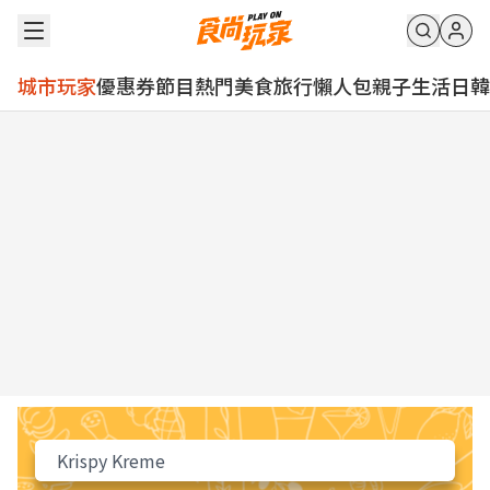
城市玩家
優惠券
節目
熱門
美食
旅行
懶人包
親子
生活
日韓