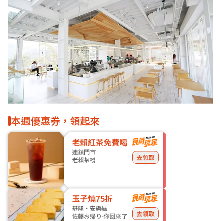
本週優惠券，領起來
老賴紅茶免費喝
連鎖門市
去領取
老賴茶棧
玉子燒75折
基隆・安樂區
去領取
佐藤お帰り-你回來了