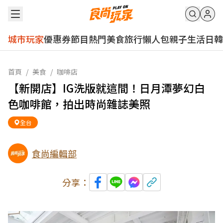
城市玩家
優惠券
節目
熱門
美食
旅行
懶人包
親子
生活
日韓
首頁
/
美食
/
咖啡店
【新開店】IG洗版就這間！日月潭夢幻白
色咖啡館，拍出時尚雜誌美照
全台
食尚編輯部
分享：