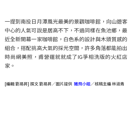
一提到南投日月潭風光最美的景觀咖啡館，向山遊客
中心的人氣可說是居高不下，不過同樣在魚池鄉，最
近全新開幕一家咖啡館，白色系的設計與木頭質感的
組合，搭配挑高大氣的採光空間，許多角落都能拍出
時尚網美照，甫營運就就成了IG爭相洗版的火紅店
家。
[編輯 劉易昇] 撰文 劉易昇／圖片提供
豬飛小姐
／核稿主編 林涵青