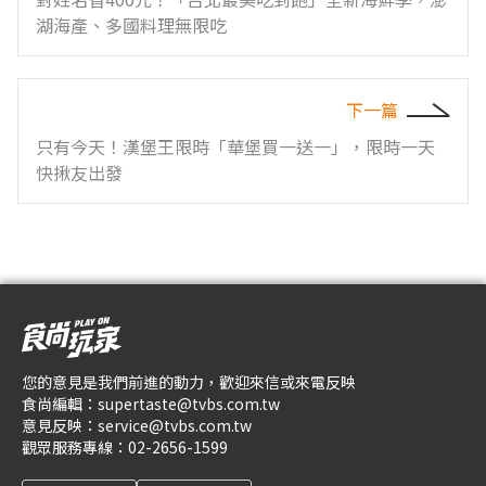
湖海產、多國料理無限吃
下一篇
只有今天！漢堡王限時「華堡買一送一」，限時一天
快揪友出發
您的意見是我們前進的動力，歡迎來信或來電反映
食尚編輯：
supertaste@tvbs.com.tw
意見反映：
service@tvbs.com.tw
觀眾服務專線：
02-2656-1599