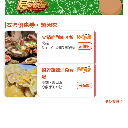
本週優惠券，領起來
火鍋吃到飽８折
高雄
去領取
Smile One精緻涮涮鍋
招牌酸辣湯免費
喝
高雄・鳳山區
去領取
今鼎手工水餃
更多優惠