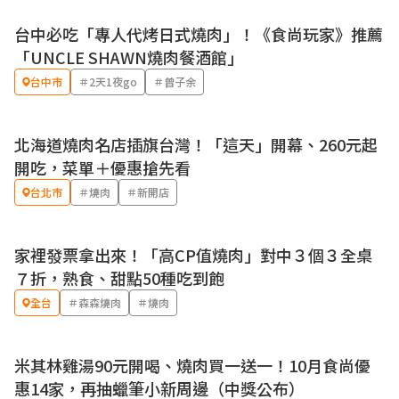
台中必吃「專人代烤日式燒肉」！《食尚玩家》推薦
「UNCLE SHAWN燒肉餐酒館」
台中市
＃2天1夜go
＃曾子余
北海道燒肉名店插旗台灣！「這天」開幕、260元起
開吃，菜單＋優惠搶先看
台北市
＃燒肉
＃新開店
家裡發票拿出來！「高CP值燒肉」對中３個３全桌
優惠
７折，熟食、甜點50種吃到飽
全台
＃森森燒肉
＃燒肉
米其林雞湯90元開喝、燒肉買一送一！10月食尚優
優惠
惠14家，再抽蠟筆小新周邊（中獎公布）