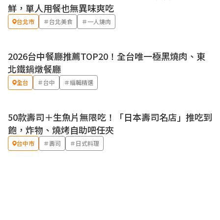
鮮，單人用餐也無異味爽吃
台北市
＃台北美食
＃一人燒肉
2026台中餐廳推薦TOP20！全台唯一極黑燒肉、東
北鐵鍋燉餐廳
全台
＃台中
＃編輯精選
50款壽司＋生魚片無限吃！「日本壽司名店」推吃到
飽，炸物、燒烤自助吧任夾
台中市
＃壽司
＃日式料理