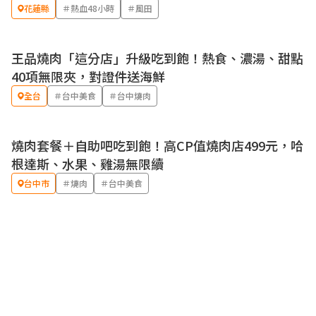
花蓮縣
＃熱血48小時
＃風田
王品燒肉「這分店」升級吃到飽！熱食、濃湯、甜點
優惠
40項無限夾，對證件送海鮮
全台
＃台中美食
＃台中燒肉
燒肉套餐＋自助吧吃到飽！高CP值燒肉店499元，哈
根達斯、水果、雞湯無限續
台中市
＃燒肉
＃台中美食