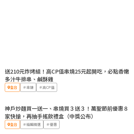
送210元炸烤組！高CP值串燒25元起開吃，必點香嫩
優惠
多汁牛排串、鹹酥雞
全台
＃串燒
＃高CP值
神戶炒麵買一送一、串燒買３送３！萬聖節前優惠８
優惠
家快搶，再抽手搖飲禮盒（中獎公布）
全台
＃編輯精選
＃優惠