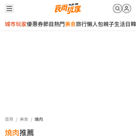
城市玩家
優惠券
節目
熱門
美食
旅行
懶人包
親子
生活
日韓
首頁
/
美食
/
燒肉
燒肉
推薦