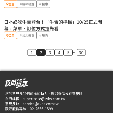
全台
＃編輯精選
＃優惠
日本必吃牛舌登台！「牛舌的檸檬」10/25正式開
幕，菜單、訂位方式搶先看
全台
＃台北美食
＃燒肉
1
2
3
4
5
…
30
您的意見是我們前進的動力，歡迎來信或來電反映
食尚編輯：
supertaste@tvbs.com.tw
意見反映：
service@tvbs.com.tw
觀眾服務專線：
02-2656-1599