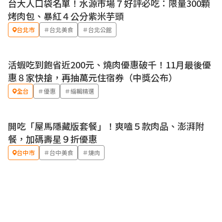
台大人口袋名單！水源市場７好評必吃：限量300顆
烤肉包、暴紅４公分紫米芋頭
台北市
＃台北美食
＃台北公館
活蝦吃到飽省近200元、燒肉優惠破千！11月最後優
優惠
惠８家快搶，再抽萬元住宿券（中獎公布）
全台
＃優惠
＃編輯精選
開吃「屋馬隱藏版套餐」！爽嗑５款肉品、澎湃附
餐，加碼壽星９折優惠
台中市
＃台中美食
＃燒肉