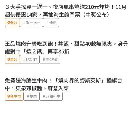
３大手搖買一送一、夜店風串燒送210元炸烤！11月
優惠
超佛優惠14家，再抽海生館門票（中獎公布）
全台
＃買一送一
＃優惠
王品燒肉升級吃到飽！丼飯、甜點40款無限夾，身分
證對中「這２碼」再享85折
全台
＃吃到飽
＃高CP值
免費送海膽生牛肉！「燒肉界的勞斯萊斯」插旗台
優惠
中，東泉辣椒醬、麻薏入菜
台中市
＃燒肉
＃八和和牛