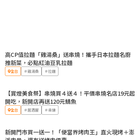
高CP值拉麵「雞湯桑」送串燒！攜手日本拉麵名廚
優惠
推新菜，必點紅油豆乳拉麵
全台
＃雞湯桑
＃拉麵
【賞燈美食祭】串燒買４送４！平價串燒名店19元起
優惠
開吃，新開店再送120元鯖魚
全台
＃居酒屋
＃串燒
新開門市買一送一！「便當界烤肉王」直火現烤＋澎
優惠