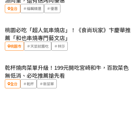
派肉量，還有送烤肉優惠
全台
＃編輯精選
＃優惠
桃園必吃「超人氣串燒店」！《食尚玩家》卞慶華推
薦「和也串燒專門藝文店」
桃園市
＃天菜就醬吃
＃林莎
乾杯燒肉菜單升級！199元開吃宮崎和牛，百款菜色
無低消、必吃推薦搶先看
全台
＃乾杯
＃新菜單