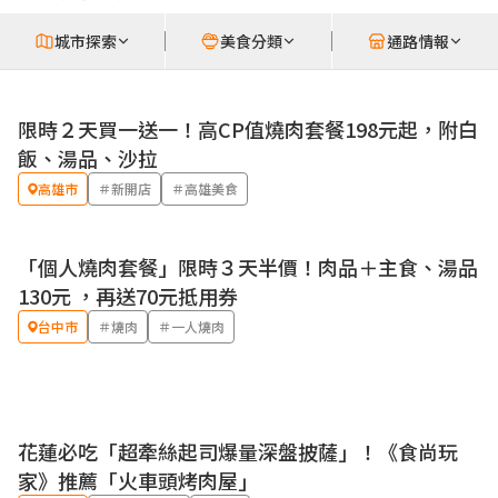
城市探索
美食分類
通路情報
限時２天買一送一！高CP值燒肉套餐198元起，附白
優惠
飯、湯品、沙拉
高雄市
＃新開店
＃高雄美食
「個人燒肉套餐」限時３天半價！肉品＋主食、湯品
優惠
130元 ，再送70元抵用券
台中市
＃燒肉
＃一人燒肉
花蓮必吃「超牽絲起司爆量深盤披薩」！《食尚玩
家》推薦「火車頭烤肉屋」