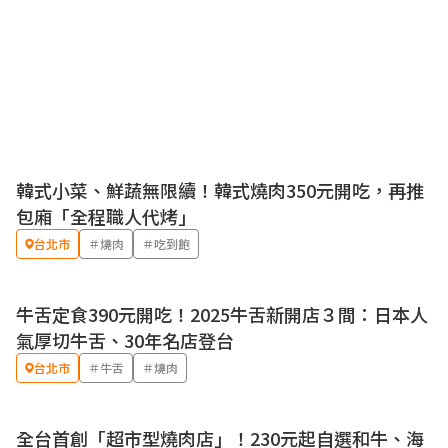
韓式小菜、鮮蔬無限續！韓式燒肉350元開吃，再推
包廂「全程職人代烤」
台北市
＃燒肉
＃吃到飽
牛舌定食390元開吃！2025牛舌新開店３間：日本人
氣厚切牛舌、30年名店登台
台北市
＃牛舌
＃燒肉
全台首創「超市型燒肉店」！230元起自選和牛、海