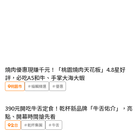
燒肉優惠現賺千元！「桃園燒肉天花板」4.8星好
優惠
評，必吃A5和牛、手掌大海大蝦
桃園市
＃編輯精選
＃優惠
390元開吃牛舌定食！乾杯新品牌「牛舌佑介」，亮
點、開幕時間搶先看
全台
＃乾杯集團
＃牛舌