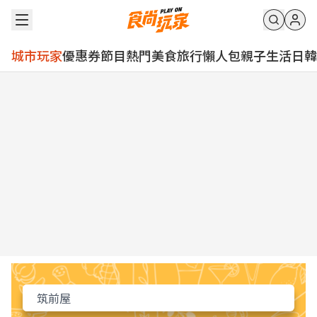
城市玩家
優惠券
節目
熱門
美食
旅行
懶人包
親子
生活
日韓