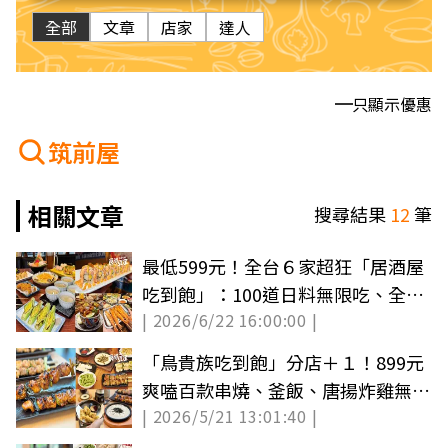
全部
文章
店家
達人
只顯示優惠
筑前屋
相關文章
搜尋結果
12
筆
最低599元！全台６家超狂「居酒屋
吃到飽」：100道日料無限吃、全台
| 2026/6/22 16:00:00 |
唯一不限時
「鳥貴族吃到飽」分店＋１！899元
爽嗑百款串燒、釜飯、唐揚炸雞無限
| 2026/5/21 13:01:40 |
點