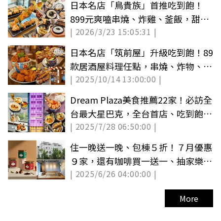
日本名店「鳥貴族」首推吃到飽！
899元爽嗑串燒、炸雞、釜飯，甜點
| 2026/3/23 15:05:31 |
無限續
日本名店「筑前屋」升級吃到飽！89
款居酒屋料理任點，串燒、炸物、甜
| 2025/10/14 13:00:00 |
點暢吃
Dream Plaza美食推薦22家！必訪全
台最大星巴克，全台首店、吃到飽一
| 2025/7/28 06:50:00 |
次看
住一晚送一晚、包棟５折！７月優惠
９家，還有咖啡買一送一、抽家樂福
| 2025/6/26 04:00:00 |
500元禮券（中獎公布）
More