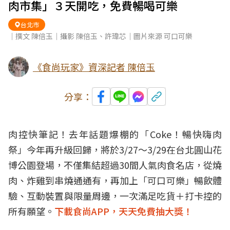
肉市集」３天開吃，免費暢喝可樂
台北市
｜撰文 陳倍玉｜攝影 陳倍玉、許瑋芯｜圖片來源 可口可樂
《食尚玩家》資深記者 陳倍玉
分享：
肉控快筆記！去年話題爆棚的「Coke！暢快嗨肉
祭」今年再升級回歸，將於3/27～3/29在台北圓山花
博公園登場，不僅集結超過30間人氣肉食名店，從燒
肉、炸雞到串燒通通有，再加上「可口可樂」暢飲體
驗、互動裝置與限量周邊，一次滿足吃貨＋打卡控的
所有願望。
下載食尚APP，天天免費抽大獎！