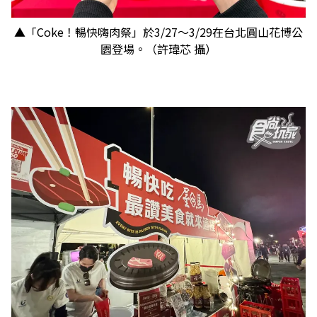
▲「Coke！暢快嗨肉祭」於3/27～3/29在台北圓山花博公
園登場。（許瑋芯 攝）