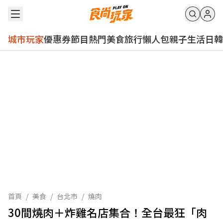
城市玩家
優惠券
節目
熱門
美食
旅行
懶人包
親子
生活
日韓
首頁
/
美食
/
台北市
/
燒肉
30間燒肉＋炸雞名店集合！全台最狂「肉