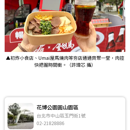
▲初炸小食店、Umai屋馬燒肉等夯店通通齊聚一堂，肉控
快把握時間衝。（許瑋芯 攝）
花博公園圓山園區
台北市中山區玉門街1號
02-21828886