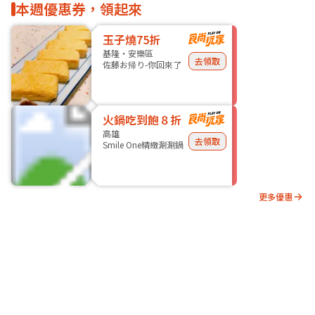
本週優惠券，領起來
玉子燒75折
基隆・安樂區
去領取
佐藤お帰り-你回來了
火鍋吃到飽８折
高雄
去領取
Smile One精緻涮涮鍋
更多優惠