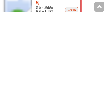
喝
高雄・鳳山區
去領取
今鼎手工水餃
指定套餐送串燒
連鎖門市
去領取
柒息地
更多優惠