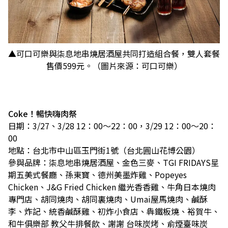
▲可口可樂與柒息地串燒居酒屋共同打造組合餐，雙人套餐
售價599元。（圖片來源：可口可樂）
Coke！暢快嗨肉祭
日期：3/27、3/28 12：00～22：00，3/29 12：00～20：
00
地點：台北市中山區玉門街1號（台北圓山花博公園）
參與品牌：柒息地串燒居酒屋、金色三麥、TGI FRIDAYS星
期五美式餐廳、孫東寶、德州美墨炸雞、Popeyes
Chicken、J&G Fried Chicken 繼光香香雞、牛角日本燒肉
專門店、胡同燒肉、胡同裏燒肉、Umai屋馬燒肉、鹹酥
李、炸記、統香鹹酥雞、初炸小食店、犇鐵板燒、裕賀牛、
和牛俱樂部 教父牛排餐飲、謝謝 台味炭烤、俞煙臺味炭