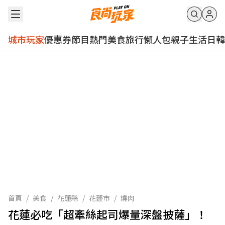
城市玩家
優惠券
節目
熱門
美食
旅行
懶人包
親子
生活
日韓
首頁
/
美食
/
花蓮縣
/
花蓮市
/
燒肉
花蓮必吃「超牽絲起司爆量深盤披薩」！