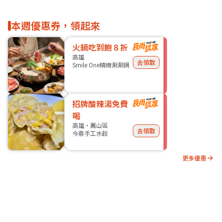
本週優惠券，領起來
火鍋吃到飽８折
高雄
去領取
Smile One精緻涮涮鍋
招牌酸辣湯免費
喝
高雄・鳳山區
去領取
今鼎手工水餃
更多優惠