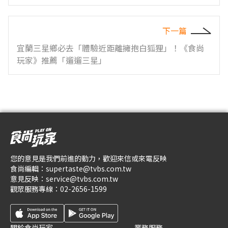
下一篇
宜蘭三星鄉必去「體驗近距離擁抱白狐狸」！《食尚
玩家》推薦「遛遛三星」
您的意見是我們前進的動力，歡迎來信或來電反映
食尚編輯：
supertaste@tvbs.com.tw
意見反映：
service@tvbs.com.tw
觀眾服務專線：
02-2656-1599
關於食尚玩家
業務服務