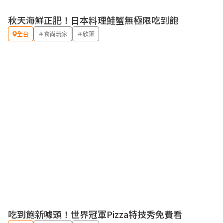
秋天海鮮正肥！日本料理鮭蟹無極限吃到飽
全台
＃食尚玩家
＃欣葉
吃到飽新噱頭！世界冠軍Pizza特技秀免費看