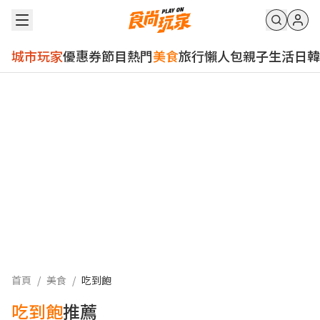
城市玩家
優惠券
節目
熱門
美食
旅行
懶人包
親子
生活
日韓
首頁
/
美食
/
吃到飽
吃到飽
推薦