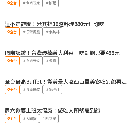
全台
＃食尚玩家
＃披薩
這不是詐騙！米其林16道料理880元任你吃
全台
＃長榮鳳凰
＃米其林
國際認證！台灣最棒義大利菜 吃到飽只要499元
全台
＃食尚玩家
＃餐廳
全台最高Buffet！賞美景大嗑西西里美食吃到飽再走
全台
＃食尚玩家
＃Buffet
周六還要上班太傷感！怒吃大閘蟹嗑到飽
全台
＃大閘蟹
＃吃到飽