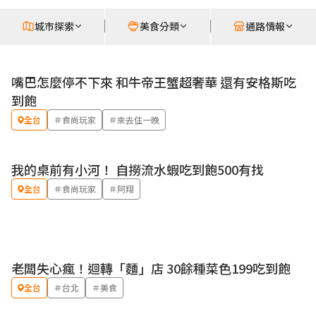
城市探索
美食分類
通路情報
嘴巴怎麼停不下來 和牛帝王蟹超奢華 還有安格斯吃
到飽
全台
＃食尚玩家
＃來去住一晚
我的桌前有小河！ 自撈流水蝦吃到飽500有找
全台
＃食尚玩家
＃阿翔
老闆失心瘋！迴轉「麵」店 30餘種菜色199吃到飽
全台
＃台北
＃美食