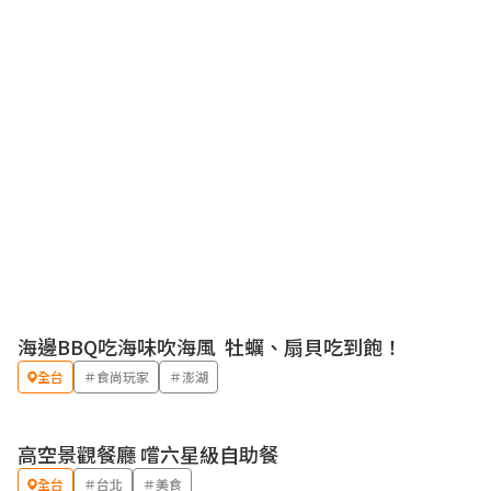
海邊BBQ吃海味吹海風 牡蠣、扇貝吃到飽！
全台
＃食尚玩家
＃澎湖
高空景觀餐廳 嚐六星級自助餐
全台
＃台北
＃美食