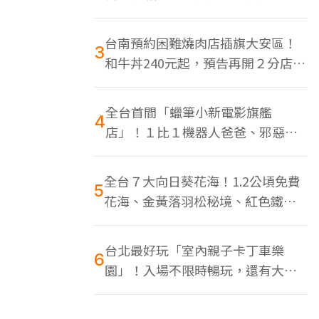
色美食多
台南預約困難燒肉店插旗大安區！
3
和牛丼240元起，預告再開２分店、
地點曝光
全台首間「蠟筆小新電影旗艦
4
店」！１比１機器人爸爸、邪惡正
男，百款周邊買翻
全台７大向日葵花海！1.2公頃免費
5
花海、金黃落羽松秘境、紅色鐵橋
同框
台北最好玩「室內親子卡丁車樂
6
園」！入場不限時暢玩，還有大螢
幕Switch遊戲區