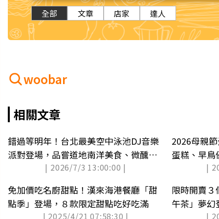
全部
文章
店家
達人
woobar
相關文章
錯過等明年！台北最美空中泳池DJ音樂
2026母親
派對登場，品嘗道地南洋美食、微醺特
蛋糕、早鳥
| 2026/7/3 13:00:00 |
| 2
調
免加價吃名廚甜點！漢來海港餐廳「甜
限時開賣３
點季」登場，８款限定甜點吃好吃滿
午茶」夢幻
| 2025/4/21 07:58:30 |
| 2