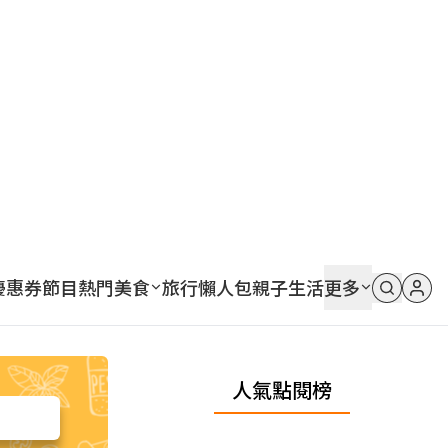
優惠券
節目
熱門
美食
旅行
懶人包
親子
生活
更多
人氣點閱榜