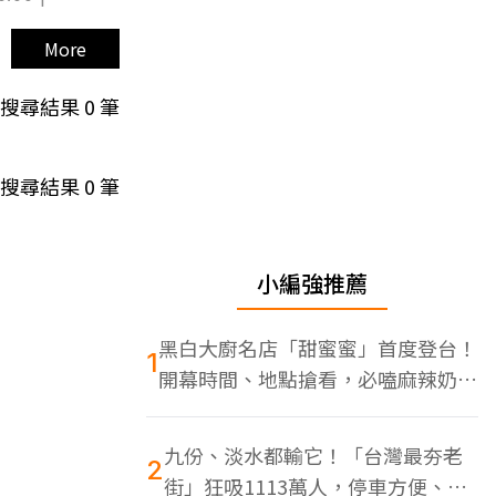
More
搜尋結果
0
筆
搜尋結果
0
筆
小編強推薦
黑白大廚名店「甜蜜蜜」首度登台！
1
開幕時間、地點搶看，必嗑麻辣奶油
蝦
九份、淡水都輸它！「台灣最夯老
2
街」狂吸1113萬人，停車方便、特