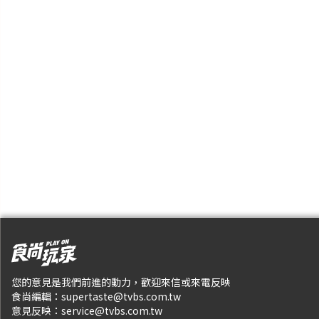
您的意見是我們前進的動力，歡迎來信或來電反映
食尚編輯：
supertaste@tvbs.com.tw
意見反映：
service@tvbs.com.tw