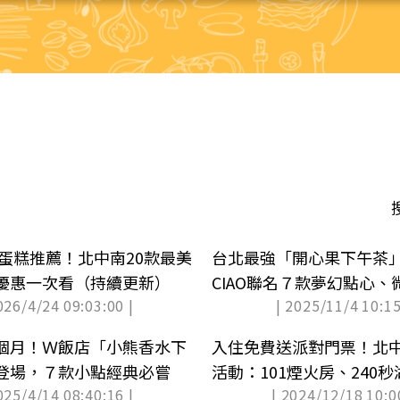
節蛋糕推薦！北中南20款最美
台北最強「開心果下午茶」在
優惠一次看（持續更新）
CIAO聯名７款夢幻點心
026/4/24 09:03:00 |
| 2025/11/4 10:15
個月！Ｗ飯店「小熊香水下
入住免費送派對門票！北
登場，７款小點經典必嘗
活動：101煙火房、240
025/4/14 08:40:16 |
| 2024/12/18 10:0