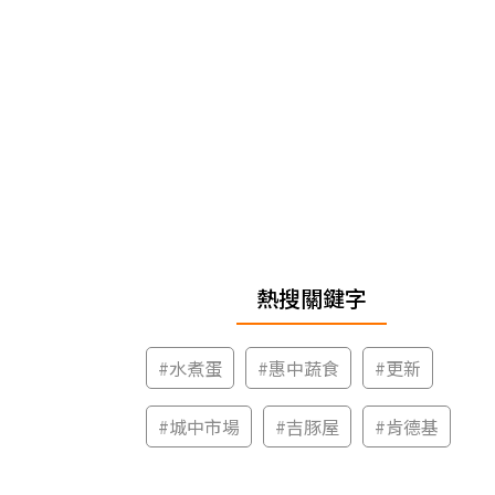
熱搜關鍵字
#
水煮蛋
#
惠中蔬食
#
更新
#
城中市場
#
吉豚屋
#
肯德基