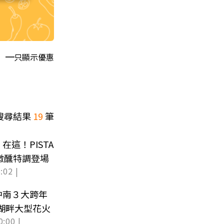
只顯示優惠
搜尋結果
19
筆
這！PISTA
、微醺特調登場
:02 |
中南３大跨年
秒湖畔大型花火
0:00 |