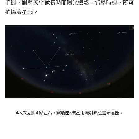
手機，對準天空做長時間曝光攝影，抓準時機，即可
拍攝流星雨。
▲5/6凌晨４點左右，寶瓶座η流星雨輻射點位置示意圖。