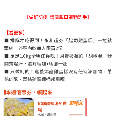
【做好防疫 請佩戴口罩勤洗手】
【看更多】
■
排隊才吃得到！永和超夯「起司雞蛋糕」一拉就
牽絲，外酥內軟每人限買2份
■ 足足1.6kg全鴨任你吃！月賣破萬的「胡椒鴨」秒
開胃爆汗，還有鴨翅+鴨腳一起
■
只做純的！嘉義爆餡雞蛋糕沒有任何添加物，蔥
花肉酥、牽絲雞蛋通通超唰嘴
本週優惠券，領起來
招牌酸辣湯免費
喝
高雄・鳳山區