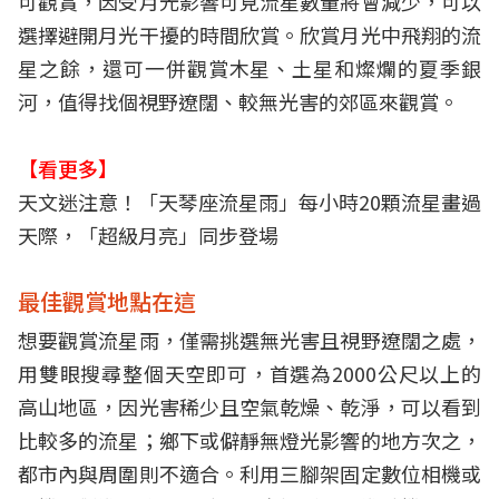
可觀賞，因受月光影響可見流星數量將會減少，可以
選擇避開月光干擾的時間欣賞。欣賞月光中飛翔的流
星之餘，還可一併觀賞木星、土星和燦爛的夏季銀
河，值得找個視野遼闊、較無光害的郊區來觀賞。
【看更多】
天文迷注意！「天琴座流星雨」每小時20顆流星畫過
天際，「超級月亮」同步登場
最佳觀賞地點在這
想要觀賞流星雨，僅需挑選無光害且視野遼闊之處，
用雙眼搜尋整個天空即可，首選為2000公尺以上的
高山地區，因光害稀少且空氣乾燥、乾淨，可以看到
比較多的流星；鄉下或僻靜無燈光影響的地方次之，
都市內與周圍則不適合。利用三腳架固定數位相機或