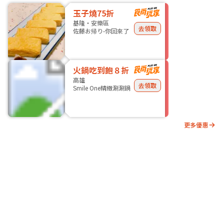
玉子燒75折
基隆・安樂區
去領取
佐藤お帰り-你回來了
火鍋吃到飽８折
高雄
去領取
Smile One精緻涮涮鍋
更多優惠