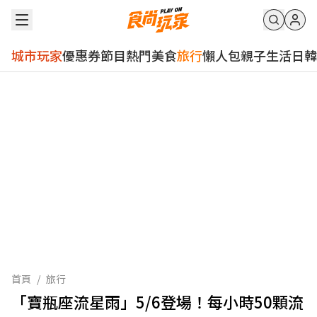
城市玩家
優惠券
節目
熱門
美食
旅行
懶人包
親子
生活
日韓
首頁
/
旅行
「寶瓶座流星雨」5/6登場！每小時50顆流