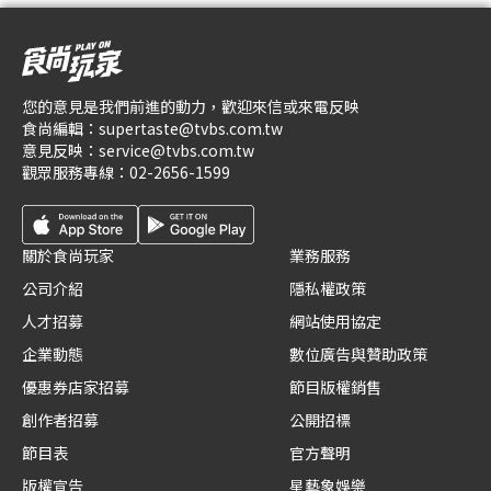
您的意見是我們前進的動力，歡迎來信或來電反映
食尚編輯：
supertaste@tvbs.com.tw
意見反映：
service@tvbs.com.tw
觀眾服務專線：
02-2656-1599
關於食尚玩家
業務服務
公司介紹
隱私權政策
人才招募
網站使用協定
企業動態
數位廣告與贊助政策
優惠券店家招募
節目版權銷售
創作者招募
公開招標
節目表
官方聲明
版權宣告
星藝象娛樂