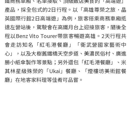
鐵商務車廂、名車接駁、頂級飯店美食的「高端遊」
產品，採全包式的2日行程。以「高雄尊榮之旅．晶
英國際行館2日高端遊」為例，旅客搭乘商務車廂抵
達左營站後，駕駛會在高鐵月台上迎接旅客，隨後全
程以Benz Vito Tourer帶旅客暢遊高雄。2天行程共
會走訪知名「紅毛港餐廳」「衛武營國家藝術中
心」，以及大樹舊鐵橋天空步道、美濃民俗村、廣進
勝小紙傘製作等景點；另外還包「紅毛港餐廳」、米
其林星級殊榮的「Ukai」餐廳、「煙樓坊美術館餐
廳」在地客家料理等佳肴可品嘗。