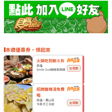
本週優惠券，領起來
火鍋吃到飽８折
高雄
去領取
Smile One精緻涮涮鍋
招牌酸辣湯免費
喝
高雄・鳳山區
去領取
今鼎手工水餃