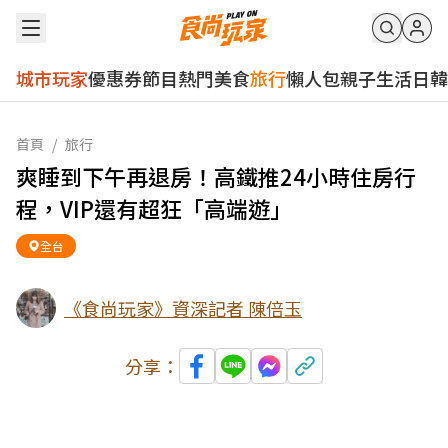
城市玩家
優惠券
節目
熱門
美食
旅行
懶人包
親子
生活
日韓
首頁
/
旅行
爽睡到下午再退房！高鐵推24小時住房行
程，VIP還有超狂「高端遊」
全台
《食尚玩家》資深記者 陳倍玉
分享：