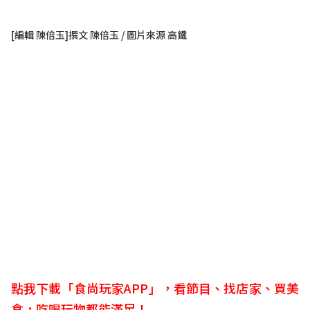
[編輯 陳倍玉]撰文 陳倍玉 / 圖片來源 高鐵
點我下載「食尚玩家APP」，看節目、找店家、買美
食，吃喝玩物都能滿足！