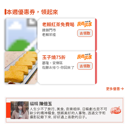
本週優惠券，領起來
老賴紅茶免費喝
連鎖門市
去領取
老賴茶棧
玉子燒75折
基隆・安樂區
去領取
佐藤お帰り-你回來了
更多優惠