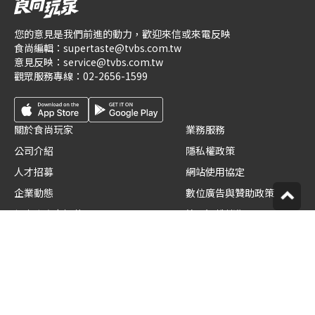
您的意見是我們前進的動力，歡迎來信或來電反映
食尚編輯：
supertaste@tvbs.com.tw
意見反映：
service@tvbs.com.tw
觀眾服務專線：
02-2656-1599
關於食尚玩家
業務服務
公司介紹
隱私權政策
人才招募
網站使用協定
企業動態
數位廣告與贊助政策
優惠券店家招募
節目版權銷售
創作者招募
公開招標
節目表
官方聲明
版權宣告
星藝象娛樂