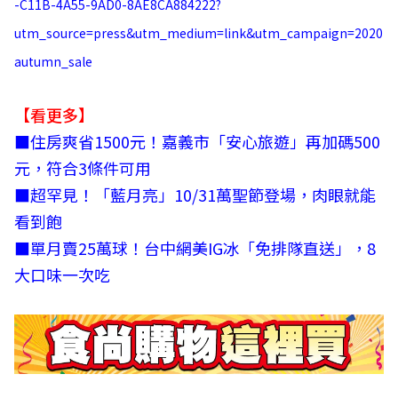
-C11B-4A55-9AD0-8AE8CA884222?
utm_source=press&utm_medium=link&utm_campaign=2020
autumn_sale
【看更多】
■
住房爽省1500元！嘉義市「安心旅遊」再加碼500
元，符合3條件可用
■
超罕見！「藍月亮」10/31萬聖節登場，肉眼就能
看到飽
■
單月賣25萬球！台中網美IG冰「免排隊直送」，8
大口味一次吃