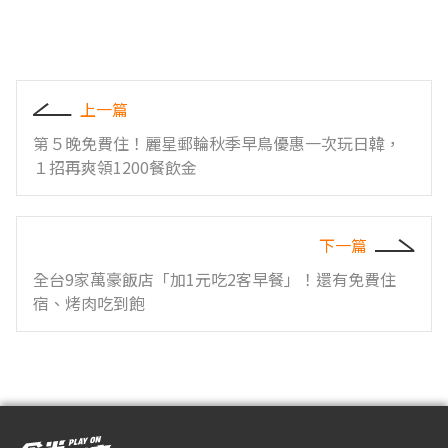
上一篇
第５晚免費住！麗星郵輪秋季早鳥優惠一次玩日韓，
１招再爽領1200餐飲金
下一篇
全台9家萬豪飯店「加1元吃2客早餐」！還有免費住
宿、烤肉吃到飽