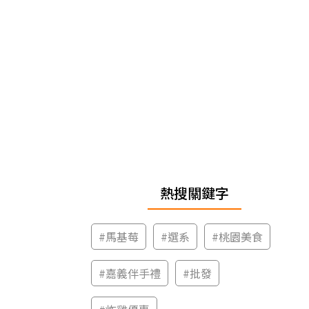
熱搜關鍵字
#
馬基莓
#
選系
#
桃園美食
#
嘉義伴手禮
#
批發