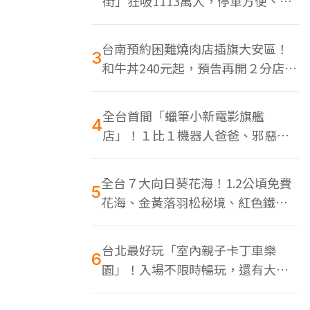
街」狂吸1113萬人，停車方便、特
色美食多
台南預約困難燒肉店插旗大安區！
3
和牛丼240元起，預告再開２分店、
地點曝光
全台首間「蠟筆小新電影旗艦
4
店」！１比１機器人爸爸、邪惡正
男，百款周邊買翻
全台７大向日葵花海！1.2公頃免費
5
花海、金黃落羽松秘境、紅色鐵橋
同框
台北最好玩「室內親子卡丁車樂
6
園」！入場不限時暢玩，還有大螢
幕Switch遊戲區