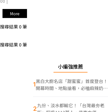
00 |
More
搜尋結果
0
筆
搜尋結果
0
筆
小編強推薦
黑白大廚名店「甜蜜蜜」首度登台！
1
開幕時間、地點搶看，必嗑麻辣奶油
蝦
九份、淡水都輸它！「台灣最夯老
2