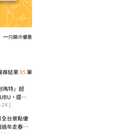
只顯示優惠
搜尋結果
85
筆
泡泡瑪特」超
ABUBU，還有
:24 |
月全台景點優
假過年走春必