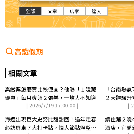
全部
文章
店家
達人
高鐵假期
相關文章
高鐵票怎麼買比較便宜？他曝「１隱藏
「台南熱氣
優惠」每月爽領２張券，一堆人不知道
２天體驗升
| 2026/7/19 17:00:00 |
| 
獎公布）
海邊出現巨大史努比甜甜圈！過年走春
續住第２晚
必訪屏東７大打卡點，情人節點燈整個
酒店，宜蘭親