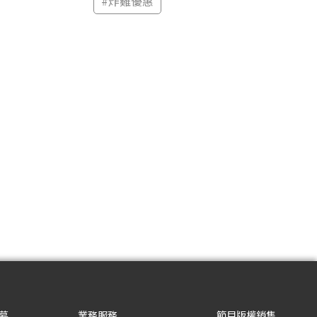
#
炸雞優惠
募
業務服務
節目版權銷售