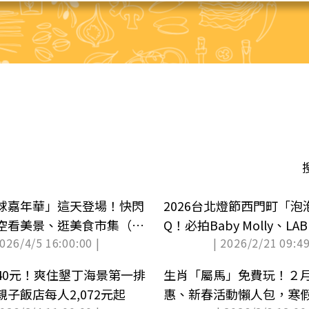
球嘉年華」這天登場！快閃
2026台北燈節西門町「
空看美景、逛美食市集（中
Q！必拍Baby Molly、L
2026/4/5 16:00:00 |
| 2026/2/21 09:49
熊讚應援WBC
40元！爽住墾丁海景第一排
生肖「屬馬」免費玩！２
子飯店每人2,072元起
惠、新春活動懶人包，寒