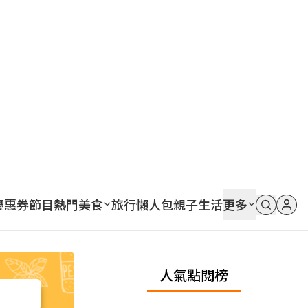
優惠券
節目
熱門
美食
旅行
懶人包
親子
生活
更多
人氣點閱榜