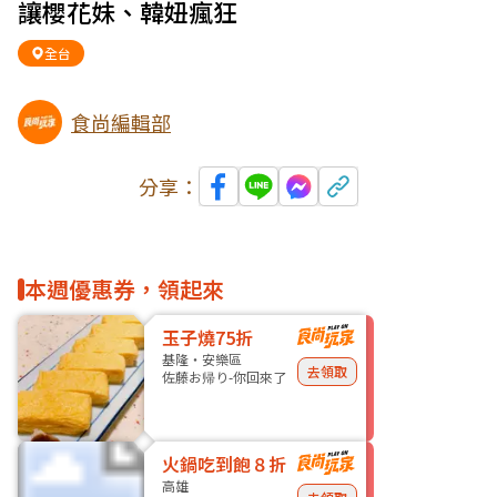
讓櫻花妹、韓妞瘋狂
全台
食尚編輯部
分享：
本週優惠券，領起來
玉子燒75折
基隆・安樂區
去領取
佐藤お帰り-你回來了
火鍋吃到飽８折
高雄