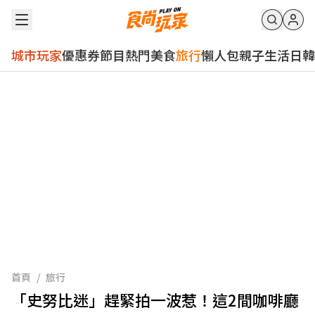
城市玩家
優惠券
節目
熱門
美食
旅行
懶人包
親子
生活
日韓
首頁
/
旅行
「史努比迷」趕緊拍一波惹！這2間咖啡廳