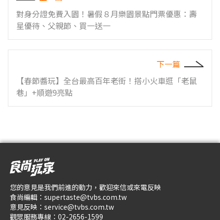
對身分證免費入園！暑假８月樂園景點門票優惠：壽
星優待、父親節、買一送一
下一篇
【春節醬玩】全台最高百年老街！搭小火車逛「老鼠
巷」+順遊9亮點
您的意見是我們前進的動力，歡迎來信或來電反映
食尚編輯：
supertaste@tvbs.com.tw
意見反映：
service@tvbs.com.tw
觀眾服務專線：
02-2656-1599