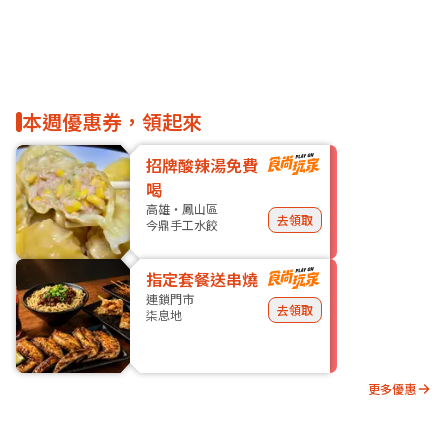
本週優惠券，領起來
招牌酸辣湯免費
喝
高雄・鳳山區
去領取
今鼎手工水餃
指定套餐送串燒
連鎖門市
去領取
柒息地
更多優惠