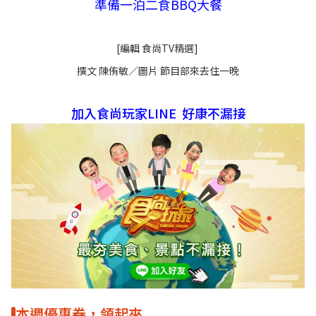
準備一泊二食BBQ大餐
[編輯 食尚TV精選]
撰文 陳侑敏／圖片 節目部來去住一晚
加入食尚玩家LINE 好康不漏接
本週優惠券，領起來