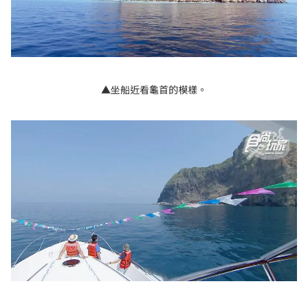
▲坐船近看龜首的模樣。