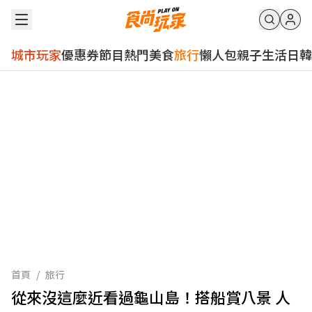
城市玩家
優惠券
節目
熱門
美食
旅行
懶人包
親子
生活
日韓
首頁
/
旅行
從來沒這麼近看過龜山島！搭船賞八景 人