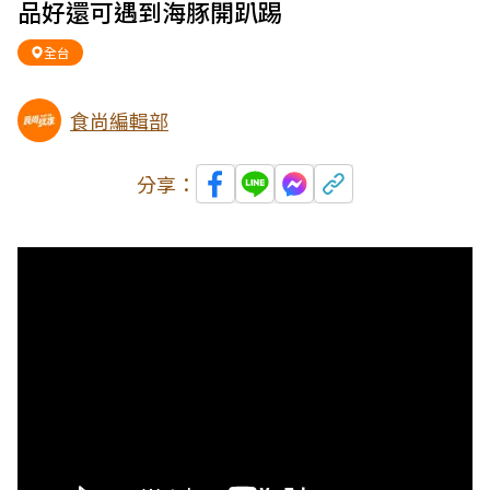
品好還可遇到海豚開趴踢
全台
食尚編輯部
分享：