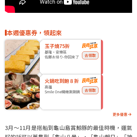
本週優惠券，領起來
玉子燒75折
基隆・安樂區
去領取
佐藤お帰り-你回來了
火鍋吃到飽８折
高雄
去領取
Smile One精緻涮涮鍋
更多優惠
3月～11月是搭船到龜山島賞鯨豚的最佳時機，運氣
好的話可以蒐集到「龜山八景」，「龜山朝日」「神