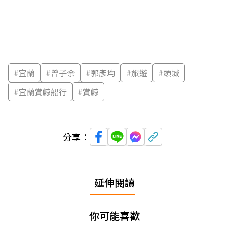
#
宜蘭
#
曾子余
#
郭彥均
#
旅遊
#
頭城
#
宜蘭賞鯨船行
#
賞鯨
分享：
延伸閱讀
你可能喜歡