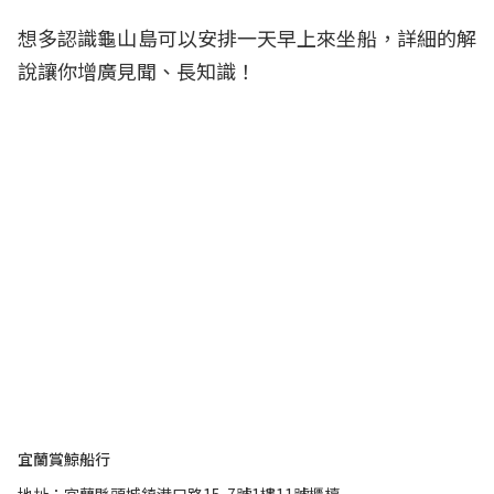
想多認識龜山島可以安排一天早上來坐船，詳細的解
說讓你增廣見聞、長知識！
宜蘭賞鯨船行
地址：宜蘭縣頭城鎮港口路15-7號1樓11號櫃檯