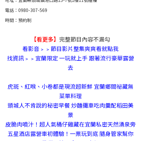
電話：0980-307-569
時間：預約制
【看更多】
完整節目內容不漏勾
看影音﹥﹥節目影片整集爽爽看就點我
找資訊﹥﹥宜蘭限定 一玩就上手 跟著流行豪華露營
去
虎斑、紅喉、小卷都是現流超新鮮 宜蘭鄉間祕藏無
菜單料理
頭城人不肯說的秘密早餐 炒麵攤車吃肉羹配稻田美
景
皮脆肉噴汁！超人氣桶仔雞藏在宜蘭私密天然湧泉旁
五星酒店露營車初體驗！一票玩到底 隨身管家幫你