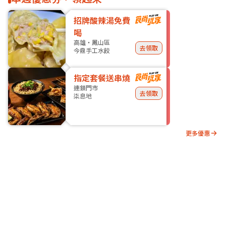
招牌酸辣湯免費
喝
高雄・鳳山區
去領取
今鼎手工水餃
指定套餐送串燒
連鎖門市
去領取
柒息地
更多優惠