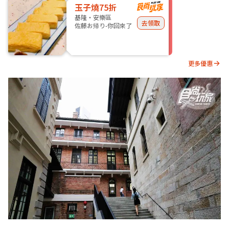
玉子燒75折
基隆・安樂區
去領取
佐藤お帰り-你回來了
更多優惠