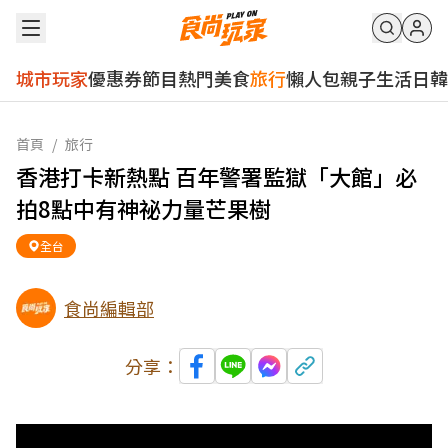
城市玩家
優惠券
節目
熱門
美食
旅行
懶人包
親子
生活
日韓
首頁
/
旅行
香港打卡新熱點 百年警署監獄「大館」必
拍8點中有神祕力量芒果樹
全台
食尚編輯部
分享：