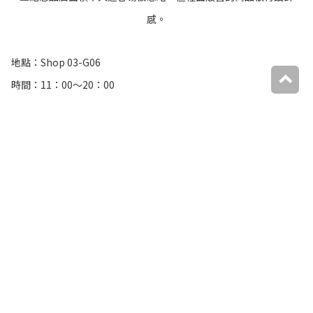
感。
地點：Shop 03-G06
時間：11：00〜20：00
由於才剛開放參觀，大館在這個夏天會有許多藝文活
動、表演，新的展覽和新餐廳、店家也陸續進駐中，
大家可以上官網或FB專頁查詢。另外，目前大館為
控制參觀品質，平日人數在3500人以下時，可不須
事先申請，超過此人數則只讓申請者入內，但週六日
和香港公眾假日都一定要事先線上申請。