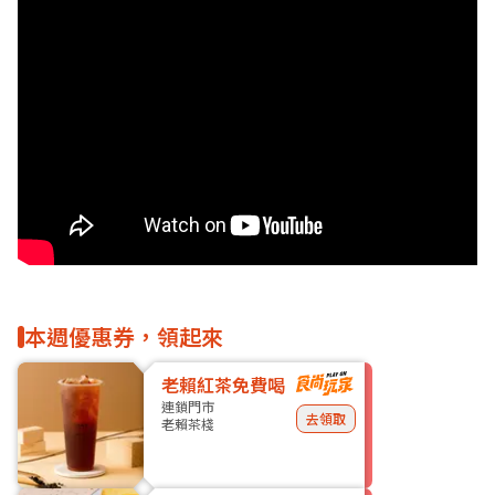
本週優惠券，領起來
老賴紅茶免費喝
連鎖門市
去領取
老賴茶棧