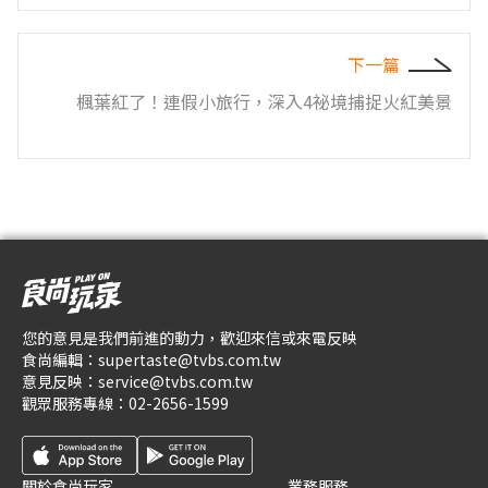
下一篇
楓葉紅了！連假小旅行，深入4祕境捕捉火紅美景
您的意見是我們前進的動力，歡迎來信或來電反映
食尚編輯：
supertaste@tvbs.com.tw
意見反映：
service@tvbs.com.tw
觀眾服務專線：
02-2656-1599
關於食尚玩家
業務服務