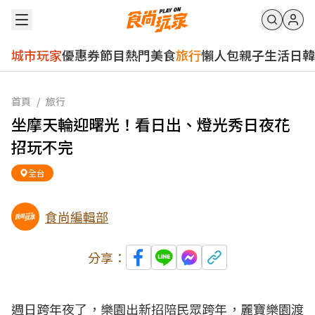
城市玩家
優惠券
節目
熱門
美食
旅行
懶人包
親子
生活
日韓
首頁
/
旅行
坐摩天輪迎曙光！看日出、燈光秀日夜花
招玩不完
全台
食尚編輯部
分享：
週日跨年夜了，樂園出新招陪民眾跨年，麗寶樂園渡