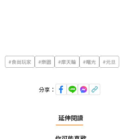
#
食尚玩家
#
樂園
#
摩天輪
#
曙光
#
元旦
分享：
延伸閱讀
你可能喜歡