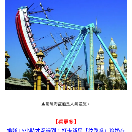
▲驚險海盜船是人氣設施。
【看更多】
排隊1.5小時才喝得到！打卡新星「紋路系」珍奶在