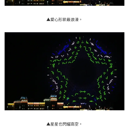
▲愛心形狀最浪漫。
▲星星也閃耀高空。