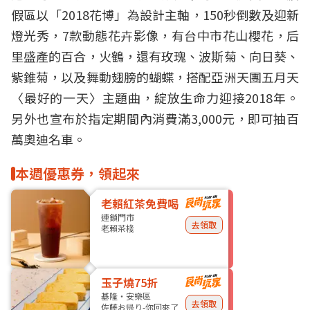
假區以「2018花博」為設計主軸，150秒倒數及迎新
燈光秀，7款動態花卉影像，有台中市花山櫻花，后
里盛產的百合，火鶴，還有玫瑰、波斯菊、向日葵、
紫錐菊，以及舞動翅膀的蝴蝶，搭配亞洲天團五月天
〈最好的一天〉主題曲，綻放生命力迎接2018年。
另外也宣布於指定期間內消費滿3,000元，即可抽百
萬奧迪名車。
本週優惠券，領起來
老賴紅茶免費喝
連鎖門市
去領取
老賴茶棧
玉子燒75折
基隆・安樂區
去領取
佐藤お帰り-你回來了