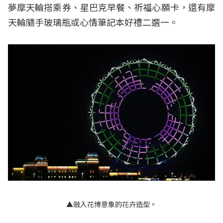
夢摩天輪搭乘券、星巴克早餐、祈福心願卡，還有摩
天輪隨手玻璃瓶或心情筆記本好禮二選一。
▲融入花博意象的花卉造型。