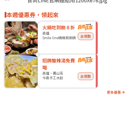
本週優惠券，領起來
火鍋吃到飽８折
高雄
去領取
Smile One精緻涮涮鍋
招牌酸辣湯免費
喝
高雄・鳳山區
去領取
今鼎手工水餃
更多優惠