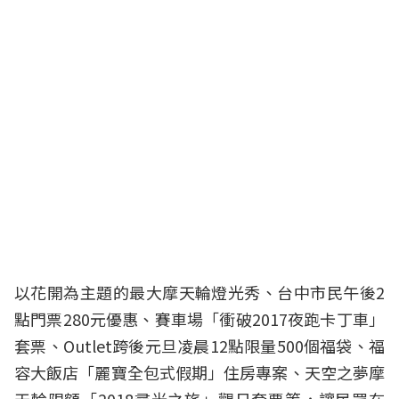
以花開為主題的最大摩天輪燈光秀、台中市民午後2
點門票280元優惠、賽車場「衝破2017夜跑卡丁車」
套票、Outlet跨後元旦凌晨12點限量500個福袋、福
容大飯店「麗寶全包式假期」住房專案、天空之夢摩
天輪限額「2018尋光之旅」觀日套票等，讓民眾在