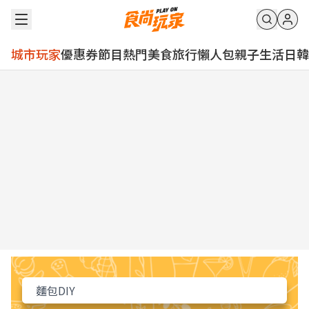
城市玩家
優惠券
節目
熱門
美食
旅行
懶人包
親子
生活
日韓