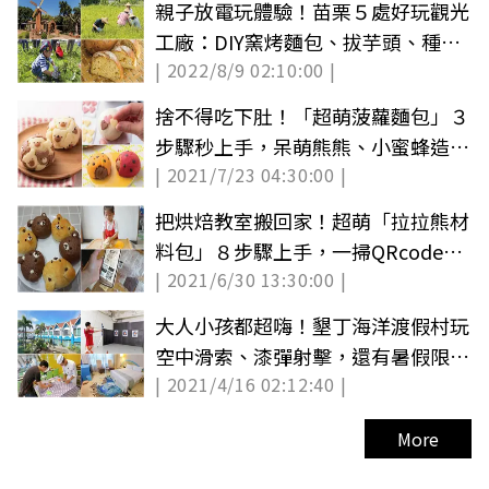
親子放電玩體驗！苗栗５處好玩觀光
工廠：DIY窯烤麵包、拔芋頭、種稻
| 2022/8/9 02:10:00 |
採薑去
捨不得吃下肚！「超萌菠蘿麵包」３
步驟秒上手，呆萌熊熊、小蜜蜂造型
| 2021/7/23 04:30:00 |
洗版IG
把烘焙教室搬回家！超萌「拉拉熊材
料包」８步驟上手，一掃QRcode還
| 2021/6/30 13:30:00 |
有影片教學
大人小孩都超嗨！墾丁海洋渡假村玩
空中滑索、漆彈射擊，還有暑假限定
| 2021/4/16 02:12:40 |
SUP
More