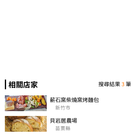
相關店家
搜尋結果
3
筆
薪石窯柴燒窯烤麵包
新竹市
貝岩居農場
苗栗縣