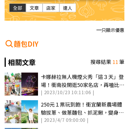
全部
文章
店家
達人
只顯示優惠
麵包DIY
相關文章
搜尋結果
11
筆
卡娜赫拉無人機煙火秀「這３天」登
場！衝南投開逛50家名店，再嗑比臉
| 2023/10/23 10:11:06 |
大可頌
250元１票玩到飽！衝宜蘭新農場體
驗拔蔥、做蔥麵包、抓泥鰍，變身１
| 2023/4/7 09:00:00 |
日小農夫